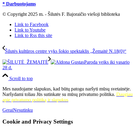
* Darbuotojams
© Copyright 2025 m. - Šilutės F. Bajoraičio viešoji biblioteka
Link to Facebook
Link to Youtube
Link to Rss this site
Šilutės kultūros centre vyks šokio spektaklis „Žemaitė N.18(0)“
Paroda veiks iki vasario
28 d.
Scroll to top
Mes naudojame slapukus, kad būtų patogu naršyti mūsų svetainėje.
Naršydami toliau Jūs sutinkate su mūsų privatumo politika.
Daugiau
apie privatumo politiką ir slapukus
Gerai
Nesutinku
Cookie and Privacy Settings