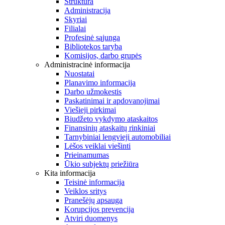
Struktūra
Administracija
Skyriai
Filialai
Profesinė sąjunga
Bibliotekos taryba
Komisijos, darbo grupės
Administracinė informacija
Nuostatai
Planavimo informacija
Darbo užmokestis
Paskatinimai ir apdovanojimai
Viešieji pirkimai
Biudžeto vykdymo ataskaitos
Finansinių ataskaitų rinkiniai
Tarnybiniai lengvieji automobiliai
Lėšos veiklai viešinti
Prieinamumas
Ūkio subjektų priežiūra
Kita informacija
Teisinė informacija
Veiklos sritys
Pranešėjų apsauga
Korupcijos prevencija
Atviri duomenys