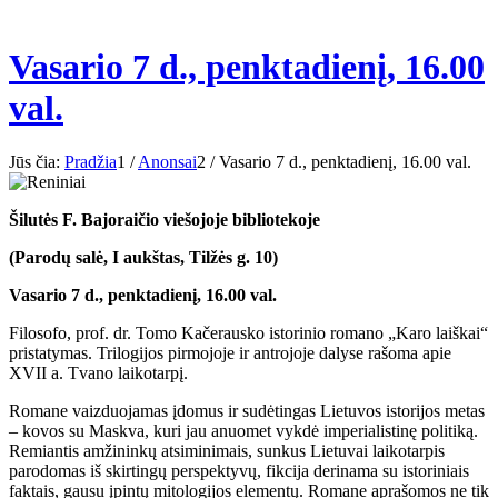
Vasario 7 d., penktadienį, 16.00
val.
Jūs čia:
Pradžia
1
/
Anonsai
2
/
Vasario 7 d., penktadienį, 16.00 val.
Šilutės F. Bajoraičio viešojoje bibliotekoje
(Parodų salė, I aukštas, Tilžės g. 10)
Vasario 7 d., penktadienį, 16.00 val.
Filosofo, prof. dr. Tomo Kačerausko istorinio romano „Karo laiškai“
pristatymas. Trilogijos pirmojoje ir antrojoje dalyse rašoma apie
XVII a. Tvano laikotarpį.
Romane vaizduojamas įdomus ir sudėtingas Lietuvos istorijos metas
– kovos su Maskva, kuri jau anuomet vykdė imperialistinę politiką.
Remiantis amžininkų atsiminimais, sunkus Lietuvai laikotarpis
parodomas iš skirtingų perspektyvų, fikcija derinama su istoriniais
faktais, gausu įpintų mitologijos elementų. Romane aprašomos ne tik