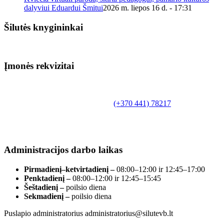
dalyviui Eduardui Šmitui
2026 m. liepos 16 d. - 17:31
Šilutės knygininkai
Įmonės rekvizitai
Biudžetinė įstaiga.
Šilutės rajono savivaldybės Fridricho
Bajoraičio viešoji biblioteka
Tilžės g. 10, LT-99172, Šilutė, tel.
(+370 441) 78217
,
el. paštas info@silutevb.lt, www.silutevb.lt
Duomenys kaupiami ir saugomi Juridinių asmenų
registre, įmonės kodas 190700188.
Administracijos darbo laikas
Pirmadienį–ketvirtadienį –
08:00–12:00 ir 12:45–17:00
Penktadienį –
08:00–12:00 ir 12:45–15:45
Šeštadienį –
poilsio diena
Sekmadienį –
poilsio diena
Puslapio administratorius administratorius@silutevb.lt