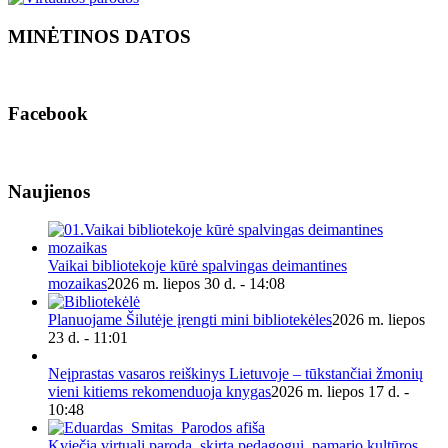
MINĖTINOS DATOS
Facebook
Naujienos
Vaikai bibliotekoje kūrė spalvingas deimantines
mozaikas
2026 m. liepos 30 d. - 14:08
Planuojame Šilutėje įrengti mini bibliotekėles
2026 m. liepos
23 d. - 11:01
Neįprastas vasaros reiškinys Lietuvoje – tūkstančiai žmonių
vieni kitiems rekomenduoja knygas
2026 m. liepos 17 d. -
10:48
Kviečia virtuali paroda, skirta pedagogui, pamario kultūros