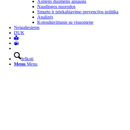
Asmens duomenų apsauga
Naudingos nuorodos
Smurto ir priekabiavimo prevencijos politika
Analizės
Konsultavimasis su visuomene
Neįgaliesiems
DUK
Ieškoti
Menu
Menu