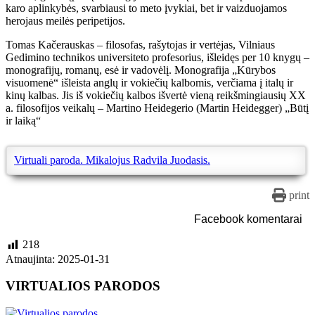
karo aplinkybės, svarbiausi to meto įvykiai, bet ir vaizduojamos
herojaus meilės peripetijos.
Tomas Kačerauskas – filosofas, rašytojas ir vertėjas, Vilniaus
Gedimino technikos universiteto profesorius, išleidęs per 10 knygų –
monografijų, romanų, esė ir vadovėlį. Monografija „Kūrybos
visuomenė“ išleista anglų ir vokiečių kalbomis, verčiama į italų ir
kinų kalbas. Jis iš vokiečių kalbos išvertė vieną reikšmingiausių XX
a. filosofijos veikalų – Martino Heidegerio (Martin Heidegger) „Būtį
ir laiką“
Virtuali paroda. Mikalojus Radvila Juodasis.
print
Facebook komentarai
218
Atnaujinta: 2025-01-31
VIRTUALIOS PARODOS