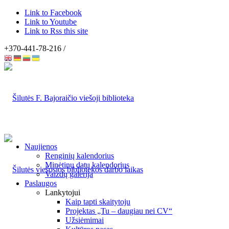
Link to Facebook
Link to Youtube
Link to Rss this site
+370-441-78-216 /
Naujienos
Renginių kalendorius
Minėtinų datų kalendorius
Vaizdų galerija
Paslaugos
Lankytojui
Kaip tapti skaitytoju
Projektas „Tu – daugiau nei CV“
Užsiėmimai