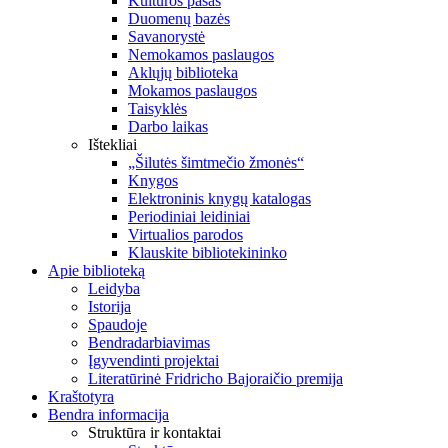
Kultūros pasas
Duomenų bazės
Savanorystė
Nemokamos paslaugos
Aklųjų biblioteka
Mokamos paslaugos
Taisyklės
Darbo laikas
Ištekliai
„Šilutės šimtmečio žmonės“
Knygos
Elektroninis knygų katalogas
Periodiniai leidiniai
Virtualios parodos
Klauskite bibliotekininko
Apie biblioteką
Leidyba
Istorija
Spaudoje
Bendradarbiavimas
Įgyvendinti projektai
Literatūrinė Fridricho Bajoraičio premija
Kraštotyra
Bendra informacija
Struktūra ir kontaktai