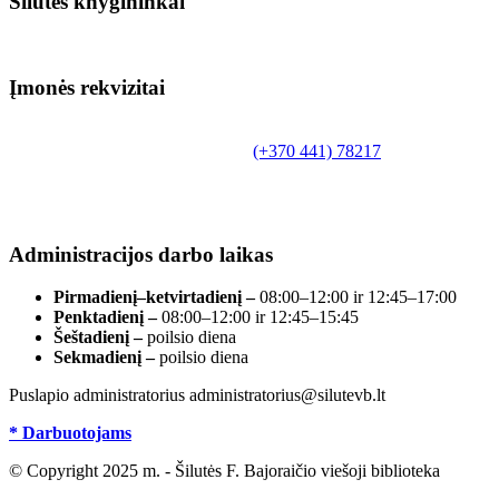
Šilutės knygininkai
Įmonės rekvizitai
Biudžetinė įstaiga.
Šilutės rajono savivaldybės Fridricho Bajoraičio
Tilžės g. 10, LT-99172, Šilutė, tel.
(+370 441) 78217
,
el. paštas info@silutevb.lt, www.silutevb.lt
Duomenys kaupiami ir saugomi Juridinių asmenų
registre, įmonės kodas 190700188.
Administracijos darbo laikas
Pirmadienį–ketvirtadienį –
08:00–12:00 ir 12:45–17:00
Penktadienį –
08:00–12:00 ir 12:45–15:45
Šeštadienį –
poilsio diena
Sekmadienį –
poilsio diena
Puslapio administratorius administratorius@silutevb.lt
* Darbuotojams
© Copyright 2025 m. - Šilutės F. Bajoraičio viešoji biblioteka