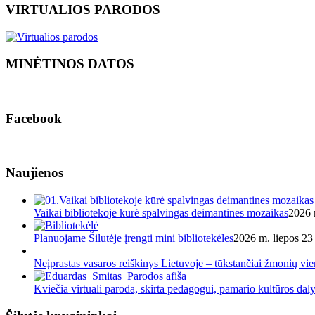
VIRTUALIOS PARODOS
MINĖTINOS DATOS
Facebook
Naujienos
Vaikai bibliotekoje kūrė spalvingas deimantines mozaikas
2026 
Planuojame Šilutėje įrengti mini bibliotekėles
2026 m. liepos 23 
Neįprastas vasaros reiškinys Lietuvoje – tūkstančiai žmonių v
Kviečia virtuali paroda, skirta pedagogui, pamario kultūros dal