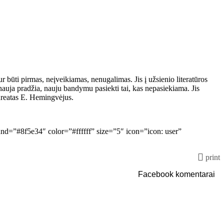
būti pirmas, neįveikiamas, nenugalimas. Jis į užsienio literatūros
i nauja pradžia, nauju bandymu pasiekti tai, kas nepasiekiama. Jis
laureatas E. Hemingvėjus.
und=”#8f5e34″ color=”#ffffff” size=”5″ icon=”icon: user”
print
Facebook komentarai