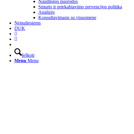
Naudingos nuorodos
Smurto ir priekabiavimo prevencijos politika
Analizės
Konsultavimasis su visuomene
Neįgaliesiems
DUK
Ieškoti
Menu
Menu