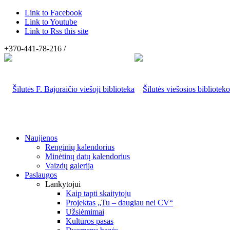
Link to Facebook
Link to Youtube
Link to Rss this site
+370-441-78-216 /
Naujienos
Renginių kalendorius
Minėtinų datų kalendorius
Vaizdų galerija
Paslaugos
Lankytojui
Kaip tapti skaitytoju
Projektas „Tu – daugiau nei CV“
Užsiėmimai
Kultūros pasas