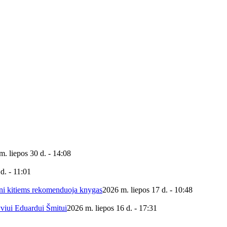
m. liepos 30 d. - 14:08
d. - 11:01
ieni kitiems rekomenduoja knygas
2026 m. liepos 17 d. - 10:48
yviui Eduardui Šmitui
2026 m. liepos 16 d. - 17:31