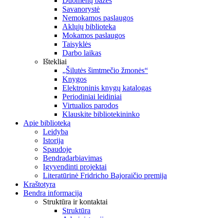
Duomenų bazės
Savanorystė
Nemokamos paslaugos
Aklųjų biblioteka
Mokamos paslaugos
Taisyklės
Darbo laikas
Ištekliai
„Šilutės šimtmečio žmonės“
Knygos
Elektroninis knygų katalogas
Periodiniai leidiniai
Virtualios parodos
Klauskite bibliotekininko
Apie biblioteką
Leidyba
Istorija
Spaudoje
Bendradarbiavimas
Įgyvendinti projektai
Literatūrinė Fridricho Bajoraičio premija
Kraštotyra
Bendra informacija
Struktūra ir kontaktai
Struktūra