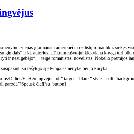
ingvėjus
nybių, vienas įdomiausių amerikiečių realistų romantikų, siekęs visur 
 su ginklais“ ir kt. autorius. „Tikram rašytojui kiekviena knyga turi būt
 daryti ir nesugebėjo“, – teigė romanistas, novelistas, Nobelio premijos 
usipažinti su rašytojo spalvinga asmenybe bei jo kūryba.
arodos/Dalios/E.-Hemingvejus.pdf” target=”blank” style=”soft” backgro
li paroda”]Spausk čia![/su_button]