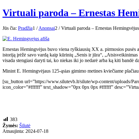
Virtuali paroda – Ernestas Hem
Jūs čia:
Pradžia
1
/
Anonsai
2
/
Virtuali paroda – Ernestas Hemingvėjus
Ernestas Hemingvėjus buvo viena ryškiausių XX a. pirmosios pusės asme
istoriją įrėžė savo vardą kaip kūrinių „Senis ir jūra“, „Atsisveikinimas
visada stengiasi daryti tai, ko niekas iki jo nedarė arba ką kiti bandė
Minint E. Hemingvėjaus 125-ąsias gimimo metines kviečiame plačiau s
[su_button url=”https://www.silutevb.lt/silute/wp-content/uploads/P
icon_color=”#ffffff” text_shadow=”0px 0px 0px #ffffff” desc=”Virtua
383
Žymės:
Šilutė
Atnaujinta: 2024-07-18