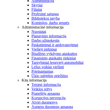
Administracija
Skyriai
Filialai
Profesinė sąjunga
Bibliotekos taryba
Komisijos, darbo grupės
Administracinė informacija
Nuostatai
Planavimo informacija
Darbo užmokestis
Paskatinimai ir apdovanojimai
Viešieji pirkimai
Biudžeto vykdymo ataskaitos
Finansinių ataskaitų rinkiniai
Tarnybiniai lengvieji automobiliai
Lėšos veiklai viešinti
Prieinamumas
Ūkio subjektų priežiūra
Kita informacija
Teisinė informacija
Veiklos sritys
Pranešėjų apsauga
Korupcijos prevencija
Atviri duomenys
Asmens duomenų apsauga