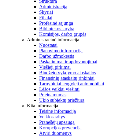
Struktūra
Administracija
Skyriai
Filialai
Profesinė sąjunga
Bibliotekos taryba
Komisijos, darbo grupės
Administracinė informacija
Nuostatai
Planavimo informacija
Darbo užmokestis
Paskatinimai ir apdovanojimai
Viešieji pirkimai
Biudžeto vykdymo ataskaitos
Finansinių ataskaitų rinkiniai
Tarnybiniai lengvieji automobiliai
Lėšos veiklai viešinti
Prieinamumas
Ūkio subjektų priežiūra
Kita informacija
Teisinė informacija
Veiklos sritys
Pranešėjų apsauga
Korupcijos prevencija
Atviri duomenys