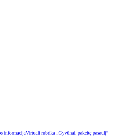
 viešoji biblioteka
Virtuali rubrika „Gyvūnai, pakeitę pasaulį“