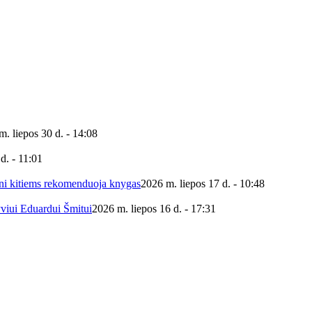
m. liepos 30 d. - 14:08
d. - 11:01
ieni kitiems rekomenduoja knygas
2026 m. liepos 17 d. - 10:48
yviui Eduardui Šmitui
2026 m. liepos 16 d. - 17:31