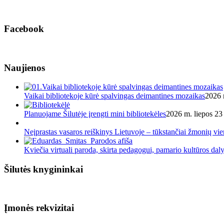
Facebook
Naujienos
Vaikai bibliotekoje kūrė spalvingas deimantines mozaikas
2026 
Planuojame Šilutėje įrengti mini bibliotekėles
2026 m. liepos 23 
Neįprastas vasaros reiškinys Lietuvoje – tūkstančiai žmonių v
Kviečia virtuali paroda, skirta pedagogui, pamario kultūros dal
Šilutės knygininkai
Įmonės rekvizitai