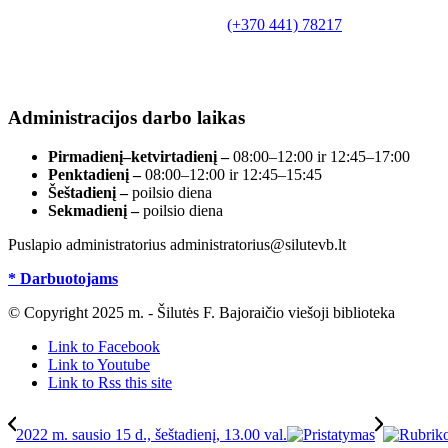
Biudžetinė įstaiga.
Šilutės rajono savivaldybės Fridricho Bajoraičio
Tilžės g. 10, LT-99172, Šilutė, tel.
(+370 441) 78217
,
el. paštas info@silutevb.lt, www.silutevb.lt
Duomenys kaupiami ir saugomi Juridinių asmenų
registre, įmonės kodas 190700188.
Administracijos darbo laikas
Pirmadienį–ketvirtadienį –
08:00–12:00 ir 12:45–17:00
Penktadienį –
08:00–12:00 ir 12:45–15:45
Šeštadienį –
poilsio diena
Sekmadienį –
poilsio diena
Puslapio administratorius administratorius@silutevb.lt
* Darbuotojams
© Copyright 2025 m. - Šilutės F. Bajoraičio viešoji biblioteka
Link to Facebook
Link to Youtube
Link to Rss this site
2022 m. sausio 15 d., šeštadienį, 13.00 val.