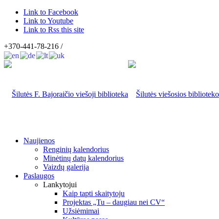
Link to Facebook
Link to Youtube
Link to Rss this site
+370-441-78-216 /
Naujienos
Renginių kalendorius
Minėtinų datų kalendorius
Vaizdų galerija
Paslaugos
Lankytojui
Kaip tapti skaitytoju
Projektas „Tu – daugiau nei CV“
Užsiėmimai