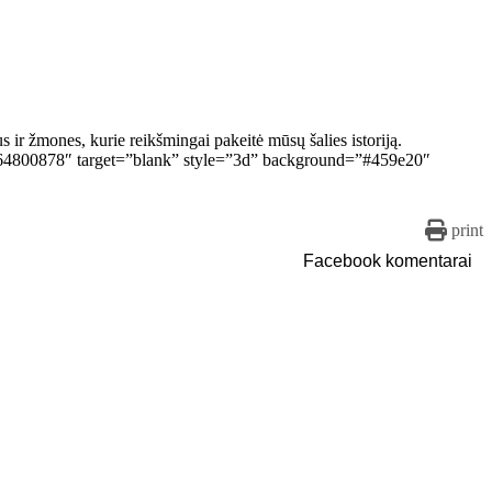
 ir žmones, kurie reikšmingai pakeitė mūsų šalies istoriją.
2064800878″ target=”blank” style=”3d” background=”#459e20″
print
Facebook komentarai