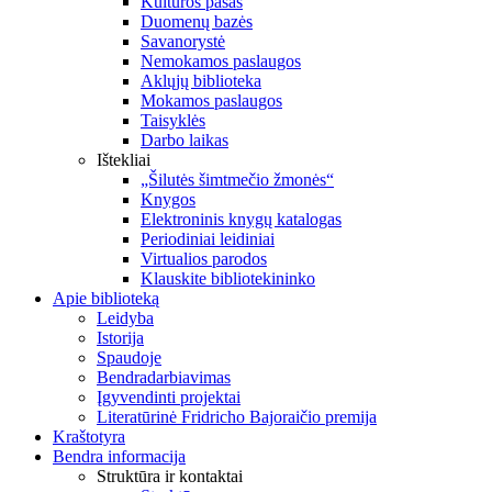
Kultūros pasas
Duomenų bazės
Savanorystė
Nemokamos paslaugos
Aklųjų biblioteka
Mokamos paslaugos
Taisyklės
Darbo laikas
Ištekliai
„Šilutės šimtmečio žmonės“
Knygos
Elektroninis knygų katalogas
Periodiniai leidiniai
Virtualios parodos
Klauskite bibliotekininko
Apie biblioteką
Leidyba
Istorija
Spaudoje
Bendradarbiavimas
Įgyvendinti projektai
Literatūrinė Fridricho Bajoraičio premija
Kraštotyra
Bendra informacija
Struktūra ir kontaktai