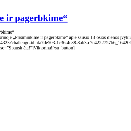
me ir pagerbkime“
erbkime“
rinoje „Prisiminkime ir pagerbkime“ apie sausio 13-osios dienos įvykius
nge/05534323?challenge-id=da7de503-1c36-4e88-8ab3-c7e4222757b6_164
c=”Spausk čia!”]Viktorina![/su_button]