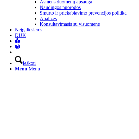
Asmens duomenų apsauga
Naudingos nuorodos
Smurto ir priekabiavimo prevencijos politika
Analizės
Konsultavimasis su visuomene
Neįgaliesiems
DUK
Ieškoti
Menu
Menu