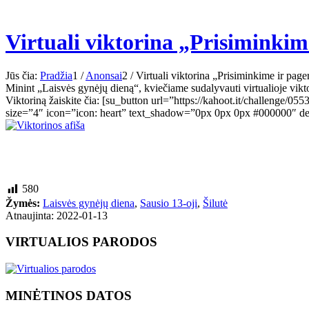
Virtuali viktorina „Prisiminki
Jūs čia:
Pradžia
1
/
Anonsai
2
/
Virtuali viktorina „Prisiminkime ir pag
Minint „Laisvės gynėjų dieną“, kviečiame sudalyvauti virtualioje vikto
Viktoriną žaiskite čia: [su_button url=”https://kahoot.it/challe
size=”4″ icon=”icon: heart” text_shadow=”0px 0px 0px #000000″ des
580
Žymės:
Laisvės gynėjų diena
,
Sausio 13-oji
,
Šilutė
Atnaujinta: 2022-01-13
VIRTUALIOS PARODOS
MINĖTINOS DATOS