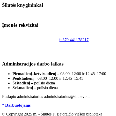
Šilutės knygininkai
Įmonės rekvizitai
Biudžetinė įstaiga.
Šilutės rajono savivaldybės Fridricho Bajoraičio
Tilžės g. 10, LT-99172, Šilutė, tel.
(+370 441) 78217
,
el. paštas info@silutevb.lt, www.silutevb.lt
Duomenys kaupiami ir saugomi Juridinių asmenų
registre, įmonės kodas 190700188.
Administracijos darbo laikas
Pirmadienį–ketvirtadienį –
08:00–12:00 ir 12:45–17:00
Penktadienį –
08:00–12:00 ir 12:45–15:45
Šeštadienį –
poilsio diena
Sekmadienį –
poilsio diena
Puslapio administratorius administratorius@silutevb.lt
* Darbuotojams
© Copyright 2025 m. - Šilutės F. Bajoraičio viešoji biblioteka