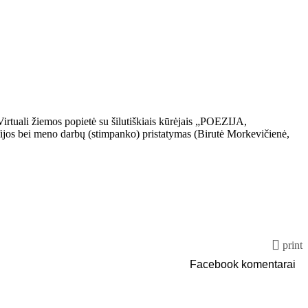
: Virtuali žiemos popietė su šilutiškiais kūrėjais „POEZIJA,
s bei meno darbų (stimpanko) pristatymas (Birutė Morkevičienė,
print
Facebook komentarai