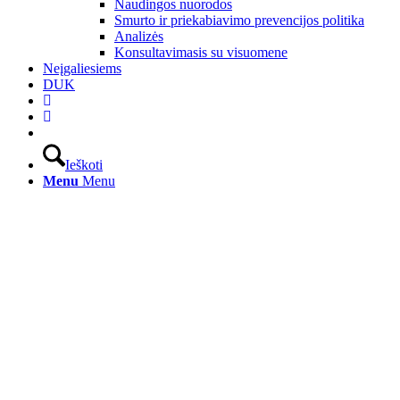
Naudingos nuorodos
Smurto ir priekabiavimo prevencijos politika
Analizės
Konsultavimasis su visuomene
Neįgaliesiems
DUK
Ieškoti
Menu
Menu