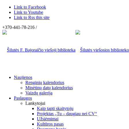
Link to Facebook
Link to Youtube
Link to Rss this site
+370-441-78-216 /
Naujienos
Renginių kalendorius
Minėtinų datų kalendorius
Vaizdų galerija
Paslaugos
Lankytojui
Kaip tapti skaitytoju
Projektas „Tu – daugiau nei CV“
Užsiėmimai
Kultūros pasas