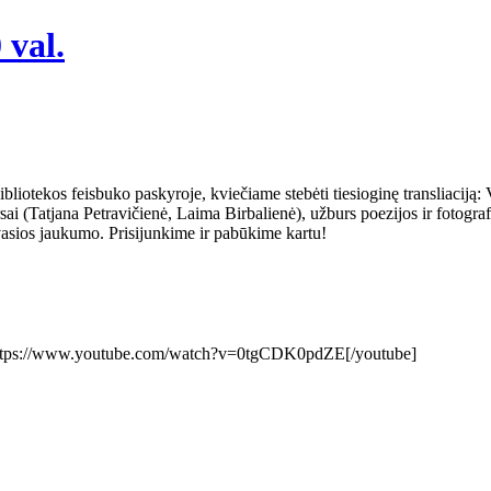
 val.
 bibliotekos feisbuko paskyroje, kviečiame stebėti tiesioginę transliaciją
na Petravičienė, Laima Birbalienė), užburs poezijos ir fotografijo
vasios jaukumo. Prisijunkime ir pabūkime kartu!
″]https://www.youtube.com/watch?v=0tgCDK0pdZE[/youtube]