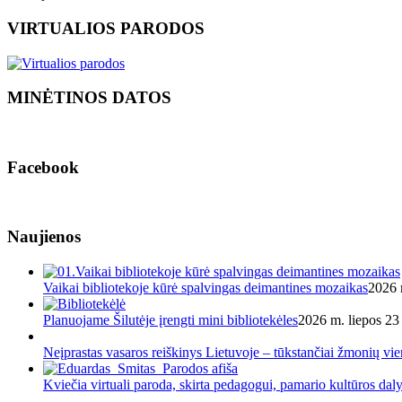
VIRTUALIOS PARODOS
MINĖTINOS DATOS
Facebook
Naujienos
Vaikai bibliotekoje kūrė spalvingas deimantines mozaikas
2026 
Planuojame Šilutėje įrengti mini bibliotekėles
2026 m. liepos 23 
Neįprastas vasaros reiškinys Lietuvoje – tūkstančiai žmonių v
Kviečia virtuali paroda, skirta pedagogui, pamario kultūros dal