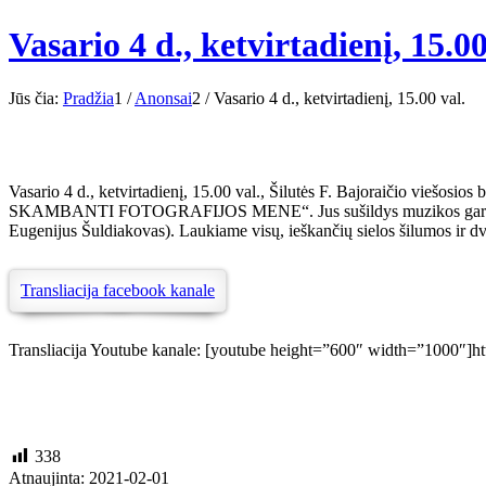
Vasario 4 d., ketvirtadienį, 15.00
Jūs čia:
Pradžia
1
/
Anonsai
2
/
Vasario 4 d., ketvirtadienį, 15.00 val.
Vasario 4 d., ketvirtadienį, 15.00 val., Šilutės F. Bajoraičio viešosios
SKAMBANTI FOTOGRAFIJOS MENE“. Jus sušildys muzikos garsai (Tatja
Eugenijus Šuldiakovas). Laukiame visų, ieškančių sielos šilumos ir d
Transliacija facebook kanale
Transliacija Youtube kanale: [youtube height=”600″ width=”1000
338
Atnaujinta: 2021-02-01