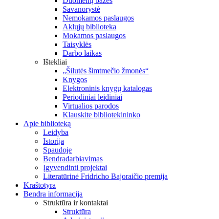
Duomenų bazės
Savanorystė
Nemokamos paslaugos
Aklųjų biblioteka
Mokamos paslaugos
Taisyklės
Darbo laikas
Ištekliai
„Šilutės šimtmečio žmonės“
Knygos
Elektroninis knygų katalogas
Periodiniai leidiniai
Virtualios parodos
Klauskite bibliotekininko
Apie biblioteką
Leidyba
Istorija
Spaudoje
Bendradarbiavimas
Įgyvendinti projektai
Literatūrinė Fridricho Bajoraičio premija
Kraštotyra
Bendra informacija
Struktūra ir kontaktai
Struktūra