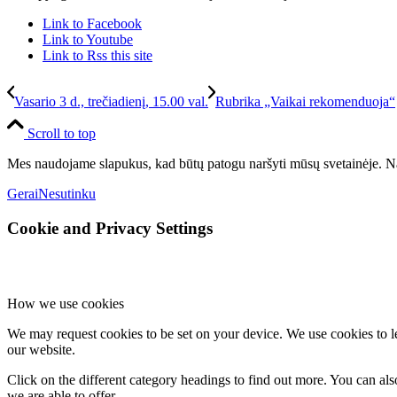
Link to Facebook
Link to Youtube
Link to Rss this site
Vasario 3 d., trečiadienį, 15.00 val.
Rubrika „Vaikai rekomenduoja“
Scroll to top
Mes naudojame slapukus, kad būtų patogu naršyti mūsų svetainėje. Na
Gerai
Nesutinku
Cookie and Privacy Settings
How we use cookies
We may request cookies to be set on your device. We use cookies to le
our website.
Click on the different category headings to find out more. You can a
we are able to offer.