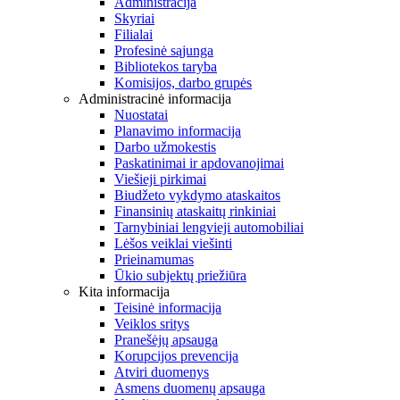
Administracija
Skyriai
Filialai
Profesinė sąjunga
Bibliotekos taryba
Komisijos, darbo grupės
Administracinė informacija
Nuostatai
Planavimo informacija
Darbo užmokestis
Paskatinimai ir apdovanojimai
Viešieji pirkimai
Biudžeto vykdymo ataskaitos
Finansinių ataskaitų rinkiniai
Tarnybiniai lengvieji automobiliai
Lėšos veiklai viešinti
Prieinamumas
Ūkio subjektų priežiūra
Kita informacija
Teisinė informacija
Veiklos sritys
Pranešėjų apsauga
Korupcijos prevencija
Atviri duomenys
Asmens duomenų apsauga