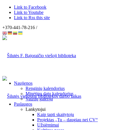
Link to Facebook
Link to Youtube
Link to Rss this site
+370-441-78-216 /
Naujienos
Renginių kalendorius
Minėtinų datų kalendorius
Vaizdų galerija
Paslaugos
Lankytojui
Kaip tapti skaitytoju
Projektas „Tu – daugiau nei CV“
Užsiėmimai