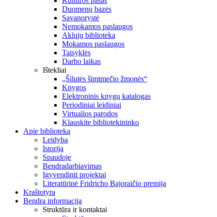
Kultūros pasas
Duomenų bazės
Savanorystė
Nemokamos paslaugos
Aklųjų biblioteka
Mokamos paslaugos
Taisyklės
Darbo laikas
Ištekliai
„Šilutės šimtmečio žmonės“
Knygos
Elektroninis knygų katalogas
Periodiniai leidiniai
Virtualios parodos
Klauskite bibliotekininko
Apie biblioteką
Leidyba
Istorija
Spaudoje
Bendradarbiavimas
Įgyvendinti projektai
Literatūrinė Fridricho Bajoraičio premija
Kraštotyra
Bendra informacija
Struktūra ir kontaktai