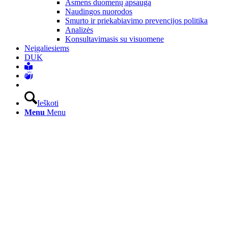
Asmens duomenų apsauga
Naudingos nuorodos
Smurto ir priekabiavimo prevencijos politika
Analizės
Konsultavimasis su visuomene
Neįgaliesiems
DUK
Ieškoti
Menu
Menu