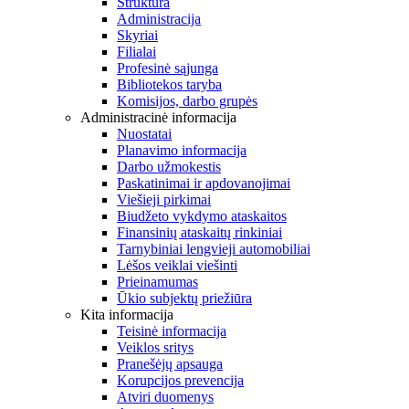
Struktūra
Administracija
Skyriai
Filialai
Profesinė sąjunga
Bibliotekos taryba
Komisijos, darbo grupės
Administracinė informacija
Nuostatai
Planavimo informacija
Darbo užmokestis
Paskatinimai ir apdovanojimai
Viešieji pirkimai
Biudžeto vykdymo ataskaitos
Finansinių ataskaitų rinkiniai
Tarnybiniai lengvieji automobiliai
Lėšos veiklai viešinti
Prieinamumas
Ūkio subjektų priežiūra
Kita informacija
Teisinė informacija
Veiklos sritys
Pranešėjų apsauga
Korupcijos prevencija
Atviri duomenys