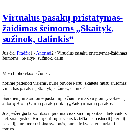
Virtualus pasakų pristatymas-
žaidimas šeimoms „Skaityk,
sužinok, dalinkis“
Jūs čia:
Pradžia
1
/
Anonsai
2
/
Virtualus pasakų pristatymas-žaidimas
šeimoms „Skaityk, sužinok, dalin...
Mieli bibliotekos bičiuliai,
norime padėkoti visiems, kurie buvote kartu, skaitėte mūsų siūlomas
virtualias pasakas „Skaityk, sužinok, dalinkis“.
Šiandien jums siūlome paskutinį, tačiau ne mažiau įdomų, vokiečių
autorių Brolių Grimų pasakų rinkinį „Vaikų ir namų pasakos“.
Jos peržengia laiko ribas ir jaudina visas žmonių kartas – tiek vaikus,
tiek suaugusius. Brolių Grimų pasakos kviečia jus pasinerti į kerintį
pasaulį, kuriame susipina svajonės, burtai ir kvapą gniaužianti
intriga.