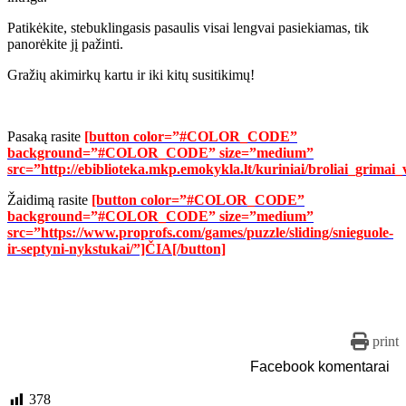
Patikėkite, stebuklingasis pasaulis visai lengvai pasiekiamas, tik
panorėkite jį pažinti.
Gražių akimirkų kartu ir iki kitų susitikimų!
Pasaką rasite
[button color=”#COLOR_CODE”
background=”#COLOR_CODE” size=”medium”
src=”http://ebiblioteka.mkp.emokykla.lt/kuriniai/broliai_grima
Žaidimą rasite
[button color=”#COLOR_CODE”
background=”#COLOR_CODE” size=”medium”
src=”https://www.proprofs.com/games/puzzle/sliding/snieguole-
ir-septyni-nykstukai/”]ČIA[/button]
print
Facebook komentarai
378