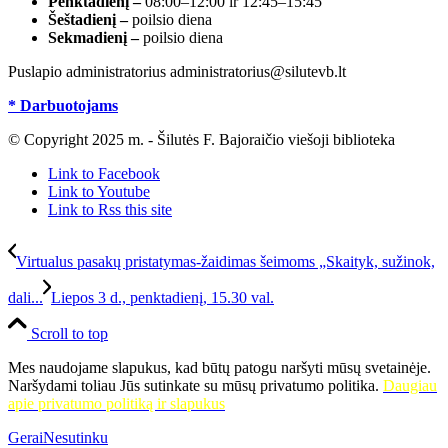
Penktadienį –
08:00–12:00 ir 12:45–15:45
Šeštadienį –
poilsio diena
Sekmadienį –
poilsio diena
Puslapio administratorius administratorius@silutevb.lt
* Darbuotojams
© Copyright 2025 m. - Šilutės F. Bajoraičio viešoji biblioteka
Link to Facebook
Link to Youtube
Link to Rss this site
Virtualus pasakų pristatymas-žaidimas šeimoms „Skaityk, sužinok,
dali...
Liepos 3 d., penktadienį, 15.30 val.
Scroll to top
Mes naudojame slapukus, kad būtų patogu naršyti mūsų svetainėje.
Naršydami toliau Jūs sutinkate su mūsų privatumo politika.
Daugiau
apie privatumo politiką ir slapukus
Gerai
Nesutinku