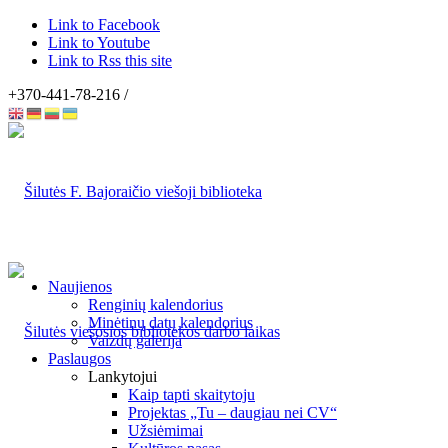
Link to Facebook
Link to Youtube
Link to Rss this site
+370-441-78-216 /
Naujienos
Renginių kalendorius
Minėtinų datų kalendorius
Vaizdų galerija
Paslaugos
Lankytojui
Kaip tapti skaitytoju
Projektas „Tu – daugiau nei CV“
Užsiėmimai