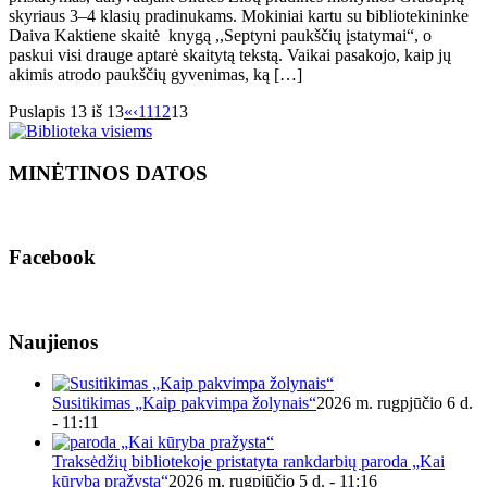
skyriaus 3–4 klasių pradinukams. Mokiniai kartu su bibliotekininke
Daiva Kaktiene skaitė knygą ,,Septyni paukščių įstatymai“, o
paskui visi drauge aptarė skaitytą tekstą. Vaikai pasakojo, kaip jų
akimis atrodo paukščių gyvenimas, ką […]
Puslapis 13 iš 13
«
‹
11
12
13
MINĖTINOS DATOS
Facebook
Naujienos
Susitikimas „Kaip pakvimpa žolynais“
2026 m. rugpjūčio 6 d.
- 11:11
Traksėdžių bibliotekoje pristatyta rankdarbių paroda „Kai
kūryba pražysta“
2026 m. rugpjūčio 5 d. - 11:16