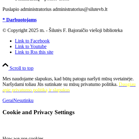
Puslapio administratorius administratorius@silutevb.lt
* Darbuotojams
© Copyright 2025 m. - Šilutės F. Bajoraičio viešoji biblioteka
Link to Facebook
Link to Youtube
Link to Rss this site
Scroll to top
Mes naudojame slapukus, kad būtų patogu naršyti mūsų svetainėje.
Naršydami toliau Jūs sutinkate su mūsų privatumo politika.
Daugiau
apie privatumo politiką ir slapukus
Gerai
Nesutinku
Cookie and Privacy Settings
How we use cookies