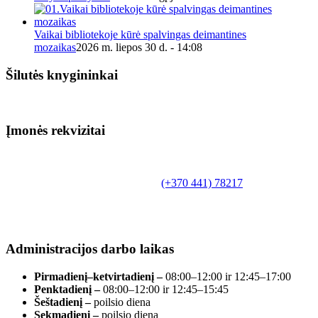
Vaikai bibliotekoje kūrė spalvingas deimantines
mozaikas
2026 m. liepos 30 d. - 14:08
Šilutės knygininkai
Įmonės rekvizitai
Biudžetinė įstaiga.
Šilutės rajono savivaldybės Fridricho
Bajoraičio viešoji biblioteka
Tilžės g. 10, LT-99172, Šilutė, tel.
(+370 441) 78217
,
el. paštas info@silutevb.lt, www.silutevb.lt
Duomenys kaupiami ir saugomi Juridinių asmenų
registre, įmonės kodas 190700188.
Administracijos darbo laikas
Pirmadienį–ketvirtadienį –
08:00–12:00 ir 12:45–17:00
Penktadienį –
08:00–12:00 ir 12:45–15:45
Šeštadienį –
poilsio diena
Sekmadienį –
poilsio diena