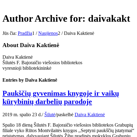
Author Archive for: daivakakt
Jūs čia:
Pradžia
1
/
Naujienos
2
/
Daiva Kaktienė
About
Daiva Kaktienė
Daiva Kaktienė
Šilutės F. Bajoraičio viešosios bibliotekos
vyresnioji bibliotekininkė
Entries by Daiva Kaktienė
Paukščių gyvenimas knygoje ir vaikų
kūrybinių darbelių parodoje
2019 m. spalio 23 d.
/
Šilutė
/
paskelbė
Daiva Kaktienė
Spalio 18 dieną Šilutės F. Bajoraičio viešosios bibliotekos Grabupių
filiale vyko Rūtos Montvilaitės knygos ,,Septyni paukščių įstatymai“
pristatymas, dalyvaujant Šilutės Žibų pradinės mokyklos Grabupių