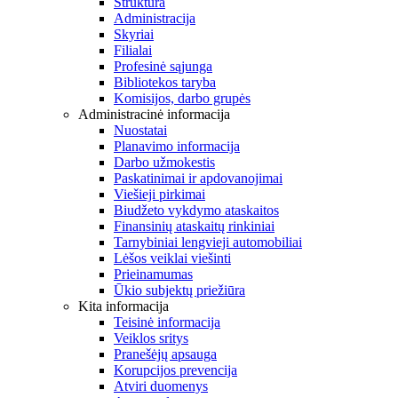
Struktūra
Administracija
Skyriai
Filialai
Profesinė sąjunga
Bibliotekos taryba
Komisijos, darbo grupės
Administracinė informacija
Nuostatai
Planavimo informacija
Darbo užmokestis
Paskatinimai ir apdovanojimai
Viešieji pirkimai
Biudžeto vykdymo ataskaitos
Finansinių ataskaitų rinkiniai
Tarnybiniai lengvieji automobiliai
Lėšos veiklai viešinti
Prieinamumas
Ūkio subjektų priežiūra
Kita informacija
Teisinė informacija
Veiklos sritys
Pranešėjų apsauga
Korupcijos prevencija
Atviri duomenys