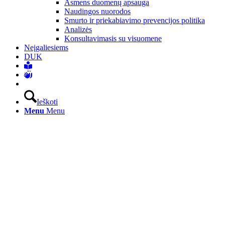
Asmens duomenų apsauga
Naudingos nuorodos
Smurto ir priekabiavimo prevencijos politika
Analizės
Konsultavimasis su visuomene
Neįgaliesiems
DUK
Ieškoti
Menu
Menu