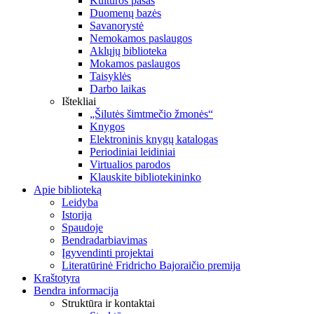
Kultūros pasas
Duomenų bazės
Savanorystė
Nemokamos paslaugos
Aklųjų biblioteka
Mokamos paslaugos
Taisyklės
Darbo laikas
Ištekliai
„Šilutės šimtmečio žmonės“
Knygos
Elektroninis knygų katalogas
Periodiniai leidiniai
Virtualios parodos
Klauskite bibliotekininko
Apie biblioteką
Leidyba
Istorija
Spaudoje
Bendradarbiavimas
Įgyvendinti projektai
Literatūrinė Fridricho Bajoraičio premija
Kraštotyra
Bendra informacija
Struktūra ir kontaktai