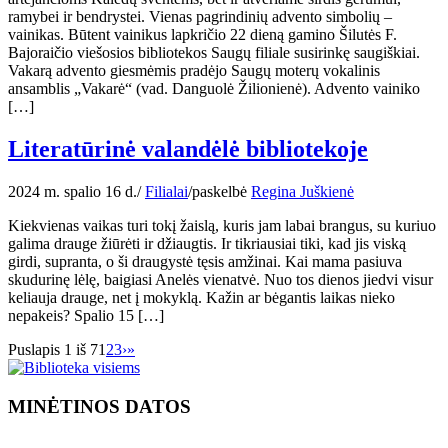
ramybei ir bendrystei. Vienas pagrindinių advento simbolių –
vainikas. Būtent vainikus lapkričio 22 dieną gamino Šilutės F.
Bajoraičio viešosios bibliotekos Saugų filiale susirinkę saugiškiai.
Vakarą advento giesmėmis pradėjo Saugų moterų vokalinis
ansamblis „Vakarė“ (vad. Danguolė Žilionienė). Advento vainiko
[…]
Literatūrinė valandėlė bibliotekoje
2024 m. spalio 16 d.
/
Filialai
/
paskelbė
Regina Juškienė
Kiekvienas vaikas turi tokį žaislą, kuris jam labai brangus, su kuriuo
galima drauge žiūrėti ir džiaugtis. Ir tikriausiai tiki, kad jis viską
girdi, supranta, o ši draugystė tęsis amžinai. Kai mama pasiuva
skudurinę lėlę, baigiasi Anelės vienatvė. Nuo tos dienos jiedvi visur
keliauja drauge, net į mokyklą. Kažin ar bėgantis laikas nieko
nepakeis? Spalio 15 […]
Puslapis 1 iš 7
1
2
3
›
»
MINĖTINOS DATOS