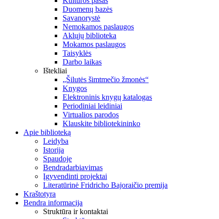
Kultūros pasas
Duomenų bazės
Savanorystė
Nemokamos paslaugos
Aklųjų biblioteka
Mokamos paslaugos
Taisyklės
Darbo laikas
Ištekliai
„Šilutės šimtmečio žmonės“
Knygos
Elektroninis knygų katalogas
Periodiniai leidiniai
Virtualios parodos
Klauskite bibliotekininko
Apie biblioteką
Leidyba
Istorija
Spaudoje
Bendradarbiavimas
Įgyvendinti projektai
Literatūrinė Fridricho Bajoraičio premija
Kraštotyra
Bendra informacija
Struktūra ir kontaktai