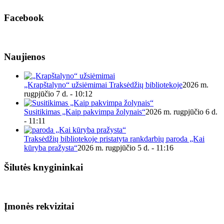
Facebook
Naujienos
„Krapštalyno“ užsiėmimai Traksėdžių bibliotekoje
2026 m.
rugpjūčio 7 d. - 10:12
Susitikimas „Kaip pakvimpa žolynais“
2026 m. rugpjūčio 6 d.
- 11:11
Traksėdžių bibliotekoje pristatyta rankdarbių paroda „Kai
kūryba pražysta“
2026 m. rugpjūčio 5 d. - 11:16
Šilutės knygininkai
Įmonės rekvizitai