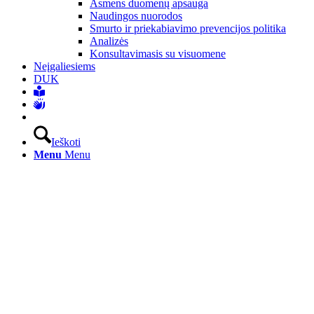
Asmens duomenų apsauga
Naudingos nuorodos
Smurto ir priekabiavimo prevencijos politika
Analizės
Konsultavimasis su visuomene
Neįgaliesiems
DUK
Ieškoti
Menu
Menu