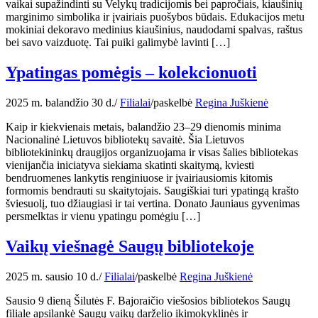
vaikai supažindinti su Velykų tradicijomis bei papročiais, kiaušinių
marginimo simbolika ir įvairiais puošybos būdais. Edukacijos metu
mokiniai dekoravo medinius kiaušinius, naudodami spalvas, raštus
bei savo vaizduotę. Tai puiki galimybė lavinti […]
Ypatingas pomėgis – kolekcionuoti
2025 m. balandžio 30 d.
/
Filialai
/
paskelbė
Regina Juškienė
Kaip ir kiekvienais metais, balandžio 23–29 dienomis minima
Nacionalinė Lietuvos bibliotekų savaitė. Šia Lietuvos
bibliotekininkų draugijos organizuojama ir visas šalies bibliotekas
vienijančia iniciatyva siekiama skatinti skaitymą, kviesti
bendruomenes lankytis renginiuose ir įvairiausiomis kitomis
formomis bendrauti su skaitytojais. Saugiškiai turi ypatingą krašto
šviesuolį, tuo džiaugiasi ir tai vertina. Donato Jauniaus gyvenimas
persmelktas ir vienu ypatingu pomėgiu […]
Vaikų viešnagė Saugų bibliotekoje
2025 m. sausio 10 d.
/
Filialai
/
paskelbė
Regina Juškienė
Sausio 9 dieną Šilutės F. Bajoraičio viešosios bibliotekos Saugų
filiale apsilankė Saugų vaikų darželio ikimokyklinės ir