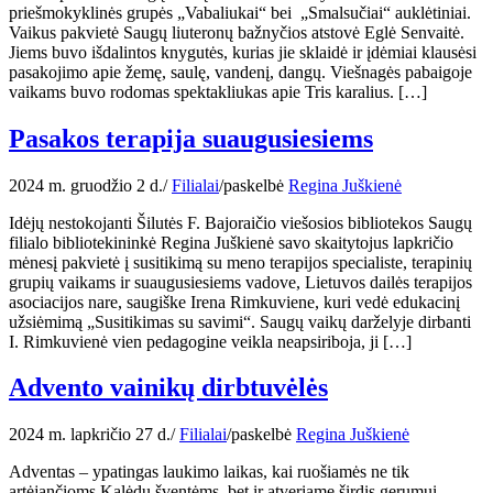
priešmokyklinės grupės „Vabaliukai“ bei „Smalsučiai“ auklėtiniai.
Vaikus pakvietė Saugų liuteronų bažnyčios atstovė Eglė Senvaitė.
Jiems buvo išdalintos knygutės, kurias jie sklaidė ir įdėmiai klausėsi
pasakojimo apie žemę, saulę, vandenį, dangų. Viešnagės pabaigoje
vaikams buvo rodomas spektakliukas apie Tris karalius. […]
Pasakos terapija suaugusiesiems
2024 m. gruodžio 2 d.
/
Filialai
/
paskelbė
Regina Juškienė
Idėjų nestokojanti Šilutės F. Bajoraičio viešosios bibliotekos Saugų
filialo bibliotekininkė Regina Juškienė savo skaitytojus lapkričio
mėnesį pakvietė į susitikimą su meno terapijos specialiste, terapinių
grupių vaikams ir suaugusiesiems vadove, Lietuvos dailės terapijos
asociacijos nare, saugiške Irena Rimkuviene, kuri vedė edukacinį
užsiėmimą „Susitikimas su savimi“. Saugų vaikų darželyje dirbanti
I. Rimkuvienė vien pedagogine veikla neapsiriboja, ji […]
Advento vainikų dirbtuvėlės
2024 m. lapkričio 27 d.
/
Filialai
/
paskelbė
Regina Juškienė
Adventas – ypatingas laukimo laikas, kai ruošiamės ne tik
artėjančioms Kalėdų šventėms, bet ir atveriame širdis gerumui,