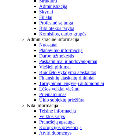
Struktūra
Administracija
Skyriai
Filialai
Profesinė sąjunga
Bibliotekos taryba
Komisijos, darbo grupės
Administracinė informacija
Nuostatai
Planavimo informacija
Darbo užmokestis
Paskatinimai ir apdovanojimai
Viešieji pirkimai
Biudžeto vykdymo ataskaitos
Finansinių ataskaitų rinkiniai
Tarnybiniai lengvieji automobiliai
Lėšos veiklai viešinti
Prieinamumas
Ūkio subjektų priežiūra
Kita informacija
Teisinė informacija
Veiklos sritys
Pranešėjų apsauga
Korupcijos prevencija
Atviri duomenys