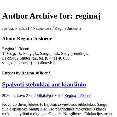
Author Archive for: reginaj
Jūs čia:
Pradžia
1
/
Naujienos
2
/
Regina Juškienė
About
Regina Juškienė
Regina Juškienė
Tilžės g. 16, Saugų k., Saugų pašt., Saugų seniūnija,
LT-99402 Šilutės raj., tel. (8 441) 46 050
saugos.biblioteka{eta}silutevb.lt
Entries by Regina Juškienė
Spalvoti stebuklai ant kiaušinio
2026 m. kovo 27 d.
/
Filialai
/
paskelbė
Regina Juškienė
Kovo 26 dieną Šilutės F. Bajoraičio viešosios bibliotekos Saugų
filiale apsilankė Saugų J. Mikšo pagrindinės mokyklos 3 klasės
mokiniai, lydimi mokytojos Gintarės Norgilienės. Edukacijos metu