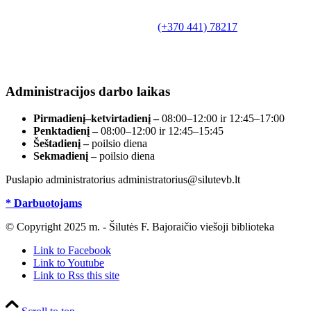
Biudžetinė įstaiga.
Šilutės rajono savivaldybės Fridricho
Bajoraičio viešoji biblioteka
Tilžės g. 10, LT-99172, Šilutė, tel.
(+370 441) 78217
,
el. paštas info@silutevb.lt, www.silutevb.lt
Duomenys kaupiami ir saugomi Juridinių asmenų
registre, įmonės kodas 190700188.
Administracijos darbo laikas
Pirmadienį–ketvirtadienį –
08:00–12:00 ir 12:45–17:00
Penktadienį –
08:00–12:00 ir 12:45–15:45
Šeštadienį –
poilsio diena
Sekmadienį –
poilsio diena
Puslapio administratorius administratorius@silutevb.lt
* Darbuotojams
© Copyright 2025 m. - Šilutės F. Bajoraičio viešoji biblioteka
Link to Facebook
Link to Youtube
Link to Rss this site