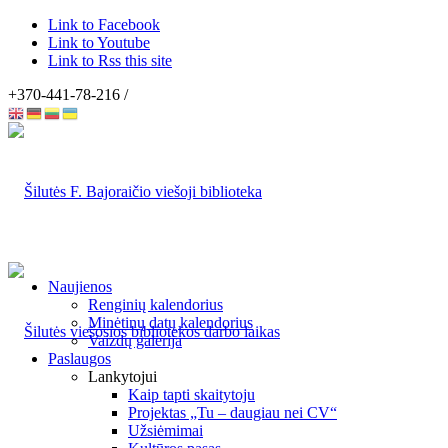
Link to Facebook
Link to Youtube
Link to Rss this site
+370-441-78-216 /
Naujienos
Renginių kalendorius
Minėtinų datų kalendorius
Vaizdų galerija
Paslaugos
Lankytojui
Kaip tapti skaitytoju
Projektas „Tu – daugiau nei CV“
Užsiėmimai