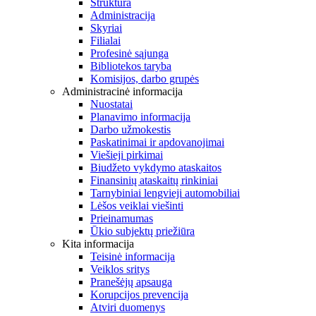
Struktūra
Administracija
Skyriai
Filialai
Profesinė sąjunga
Bibliotekos taryba
Komisijos, darbo grupės
Administracinė informacija
Nuostatai
Planavimo informacija
Darbo užmokestis
Paskatinimai ir apdovanojimai
Viešieji pirkimai
Biudžeto vykdymo ataskaitos
Finansinių ataskaitų rinkiniai
Tarnybiniai lengvieji automobiliai
Lėšos veiklai viešinti
Prieinamumas
Ūkio subjektų priežiūra
Kita informacija
Teisinė informacija
Veiklos sritys
Pranešėjų apsauga
Korupcijos prevencija
Atviri duomenys