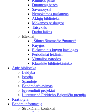
Kultūros pasas
Duomenų bazės
Savanorystė
Nemokamos paslaugos
Aklųjų biblioteka
Mokamos paslaugos
Taisyklės
Darbo laikas
Ištekliai
„Šilutės šimtmečio žmonės“
Knygos
Elektroninis knygų katalogas
Periodiniai leidiniai
Virtualios parodos
Klauskite bibliotekininko
Apie biblioteką
Leidyba
Istorija
Spaudoje
Bendradarbiavimas
Įgyvendinti projektai
Literatūrinė Fridricho Bajoraičio premija
Kraštotyra
Bendra informacija
Struktūra ir kontaktai