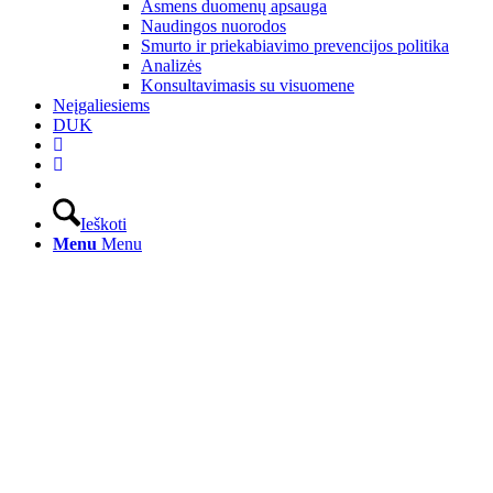
Asmens duomenų apsauga
Naudingos nuorodos
Smurto ir priekabiavimo prevencijos politika
Analizės
Konsultavimasis su visuomene
Neįgaliesiems
DUK
Ieškoti
Menu
Menu