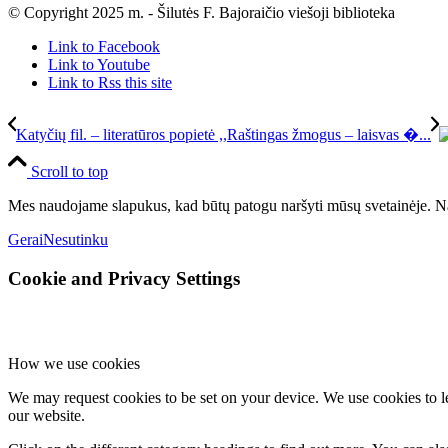
© Copyright 2025 m. - Šilutės F. Bajoraičio viešoji biblioteka
Link to Facebook
Link to Youtube
Link to Rss this site
Katyčių fil. – literatūros popietė ,,Raštingas žmogus – laisvas �...
Scroll to top
Mes naudojame slapukus, kad būtų patogu naršyti mūsų svetainėje. Na
Gerai
Nesutinku
Cookie and Privacy Settings
How we use cookies
We may request cookies to be set on your device. We use cookies to le
our website.