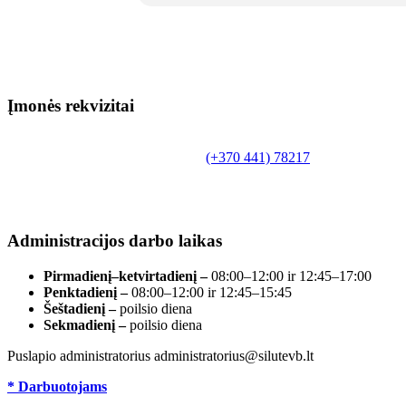
Įmonės rekvizitai
Biudžetinė įstaiga.
Šilutės rajono savivaldybės Fridricho Bajoraičio
Tilžės g. 10, LT-99172, Šilutė, tel.
(+370 441) 78217
,
el. paštas info@silutevb.lt, www.silutevb.lt
Duomenys kaupiami ir saugomi Juridinių asmenų
registre, įmonės kodas 190700188.
Administracijos darbo laikas
Pirmadienį–ketvirtadienį –
08:00–12:00 ir 12:45–17:00
Penktadienį –
08:00–12:00 ir 12:45–15:45
Šeštadienį –
poilsio diena
Sekmadienį –
poilsio diena
Puslapio administratorius administratorius@silutevb.lt
* Darbuotojams