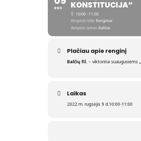
09
KONSTITUCIJA“
RGS
10:00 - 11:00
Renginio rūšis
Renginiai
Renginio žymės
Balčiai
Plačiau apie renginį
Balčių fil.
– viktorina suaugusiems „
Laikas
2022 m. rugsėjis 9 d.
10:00
-
11:00