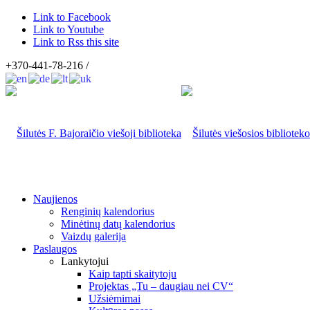
Link to Facebook
Link to Youtube
Link to Rss this site
+370-441-78-216 /
Naujienos
Renginių kalendorius
Minėtinų datų kalendorius
Vaizdų galerija
Paslaugos
Lankytojui
Kaip tapti skaitytoju
Projektas „Tu – daugiau nei CV“
Užsiėmimai