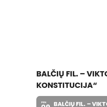
BALČIŲ FIL. – VI
KONSTITUCIJA“
BALČIŲ FIL. – VI
PEN