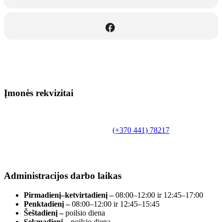
Įmonės rekvizitai
Biudžetinė įstaiga.
Šilutės rajono savivaldybės Fridricho
Bajoraičio viešoji biblioteka
Tilžės g. 10, LT-99172, Šilutė, tel.
(+370 441) 78217
,
el. paštas info@silutevb.lt, www.silutevb.lt
Duomenys kaupiami ir saugomi Juridinių asmenų
registre, įmonės kodas 190700188.
Administracijos darbo laikas
Pirmadienį–ketvirtadienį –
08:00–12:00 ir 12:45–17:00
Penktadienį –
08:00–12:00 ir 12:45–15:45
Šeštadienį –
poilsio diena
Sekmadienį –
poilsio diena