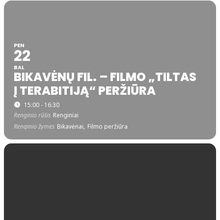
PEN
22
BAL
BIKAVĖNŲ FIL. – FILMO „TILTAS
Į TERABITIJĄ“ PERŽIŪRA
15:00 - 16:30
Renginio rūšis
Renginiai
Renginio žymės
Bikavėnai,
Filmo peržiūra