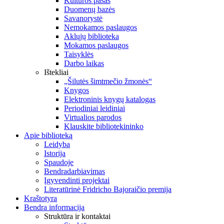
Kultūros pasas
Duomenų bazės
Savanorystė
Nemokamos paslaugos
Aklųjų biblioteka
Mokamos paslaugos
Taisyklės
Darbo laikas
Ištekliai
„Šilutės šimtmečio žmonės“
Knygos
Elektroninis knygų katalogas
Periodiniai leidiniai
Virtualios parodos
Klauskite bibliotekininko
Apie biblioteką
Leidyba
Istorija
Spaudoje
Bendradarbiavimas
Įgyvendinti projektai
Literatūrinė Fridricho Bajoraičio premija
Kraštotyra
Bendra informacija
Struktūra ir kontaktai