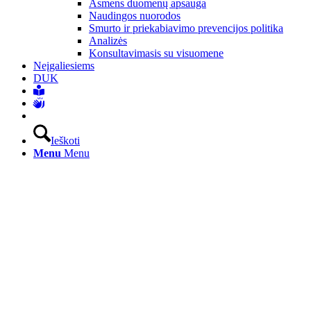
Asmens duomenų apsauga
Naudingos nuorodos
Smurto ir priekabiavimo prevencijos politika
Analizės
Konsultavimasis su visuomene
Neįgaliesiems
DUK
Ieškoti
Menu
Menu