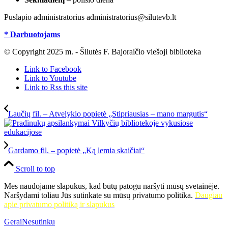
Puslapio administratorius administratorius@silutevb.lt
* Darbuotojams
© Copyright 2025 m. - Šilutės F. Bajoraičio viešoji biblioteka
Link to Facebook
Link to Youtube
Link to Rss this site
Laučių fil. – Atvelykio popietė „Stipriausias – mano margutis“
Gardamo fil. – popietė „Ką lemia skaičiai“
Scroll to top
Mes naudojame slapukus, kad būtų patogu naršyti mūsų svetainėje.
Naršydami toliau Jūs sutinkate su mūsų privatumo politika.
Daugiau
apie privatumo politiką ir slapukus
Gerai
Nesutinku