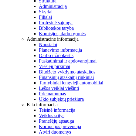
Struktūra
Administracija
Skyriai
Filialai
Profesinė sąjunga
Bibliotekos taryba
Komisijos, darbo grupės
Administracinė informacija
Nuostatai
Planavimo informacija
Darbo užmokestis
Paskatinimai ir apdovanojimai
Viešieji pirkimai
Biudžeto vykdymo ataskaitos
Finansinių ataskaitų rinkiniai
Tarnybiniai lengvieji automobiliai
Lėšos veiklai viešinti
Prieinamumas
Ūkio subjektų priežiūra
Kita informacija
Teisinė informacija
Veiklos sritys
Pranešėjų apsauga
Korupcijos prevencija
Atviri duomenys