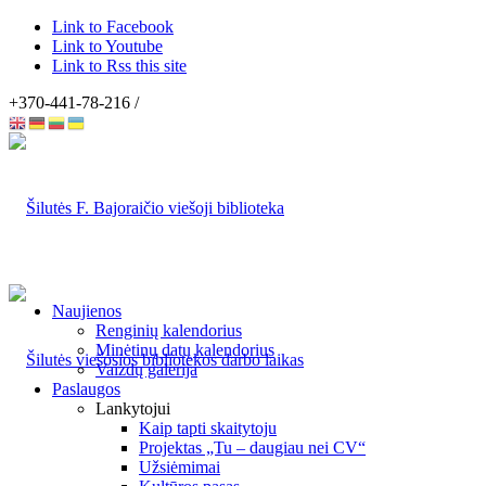
Link to Facebook
Link to Youtube
Link to Rss this site
+370-441-78-216 /
Naujienos
Renginių kalendorius
Minėtinų datų kalendorius
Vaizdų galerija
Paslaugos
Lankytojui
Kaip tapti skaitytoju
Projektas „Tu – daugiau nei CV“
Užsiėmimai