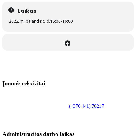
Laikas
2022 m. balandis 5 d.
15:00
-
16:00
Įmonės rekvizitai
Biudžetinė įstaiga.
Šilutės rajono savivaldybės Fridricho
Bajoraičio viešoji biblioteka
Tilžės g. 10, LT-99172, Šilutė, tel.
(+370 441) 78217
,
el. paštas info@silutevb.lt, www.silutevb.lt
Duomenys kaupiami ir saugomi Juridinių asmenų
registre, įmonės kodas 190700188.
Administracijos darbo laikas