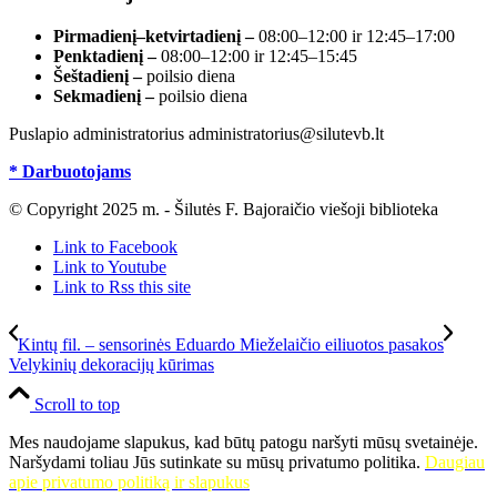
Pirmadienį–ketvirtadienį –
08:00–12:00 ir 12:45–17:00
Penktadienį –
08:00–12:00 ir 12:45–15:45
Šeštadienį –
poilsio diena
Sekmadienį –
poilsio diena
Puslapio administratorius administratorius@silutevb.lt
* Darbuotojams
© Copyright 2025 m. - Šilutės F. Bajoraičio viešoji biblioteka
Link to Facebook
Link to Youtube
Link to Rss this site
Kintų fil. – sensorinės Eduardo Mieželaičio eiliuotos pasakos
Velykinių dekoracijų kūrimas
Scroll to top
Mes naudojame slapukus, kad būtų patogu naršyti mūsų svetainėje.
Naršydami toliau Jūs sutinkate su mūsų privatumo politika.
Daugiau
apie privatumo politiką ir slapukus