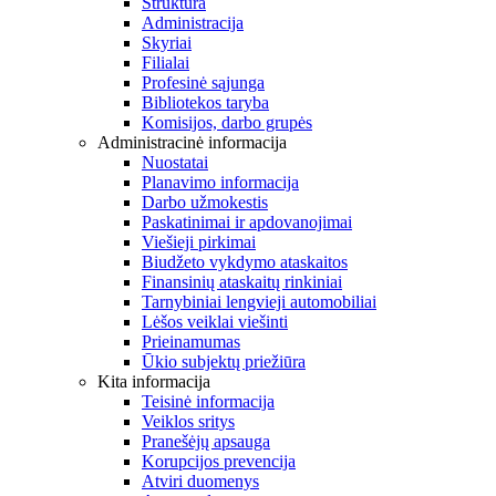
Struktūra
Administracija
Skyriai
Filialai
Profesinė sąjunga
Bibliotekos taryba
Komisijos, darbo grupės
Administracinė informacija
Nuostatai
Planavimo informacija
Darbo užmokestis
Paskatinimai ir apdovanojimai
Viešieji pirkimai
Biudžeto vykdymo ataskaitos
Finansinių ataskaitų rinkiniai
Tarnybiniai lengvieji automobiliai
Lėšos veiklai viešinti
Prieinamumas
Ūkio subjektų priežiūra
Kita informacija
Teisinė informacija
Veiklos sritys
Pranešėjų apsauga
Korupcijos prevencija
Atviri duomenys