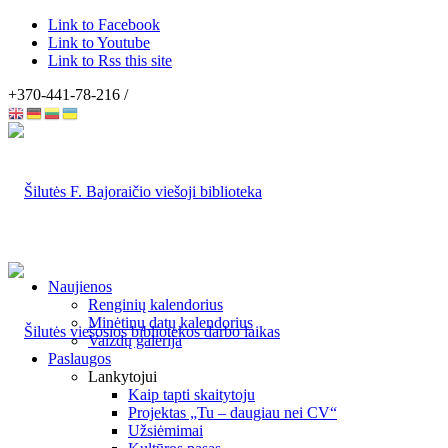
Link to Facebook
Link to Youtube
Link to Rss this site
+370-441-78-216 /
Naujienos
Renginių kalendorius
Minėtinų datų kalendorius
Vaizdų galerija
Paslaugos
Lankytojui
Kaip tapti skaitytoju
Projektas „Tu – daugiau nei CV“
Užsiėmimai