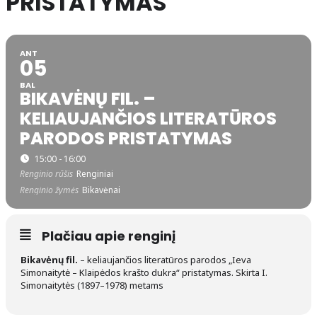
PRISTATYMAS
ANT
05
BAL
BIKAVĖNŲ FIL. –
KELIAUJANČIOS LITERATŪROS
PARODOS PRISTATYMAS
15:00 - 16:00
Renginio rūšis
Renginiai
Renginio žymės
Bikavėnai
Plačiau apie renginį
Bikavėnų fil.
– keliaujančios literatūros parodos „Ieva
Simonaitytė – Klaipėdos krašto dukra“ pristatymas. Skirta I.
Simonaitytės (1897–1978) metams