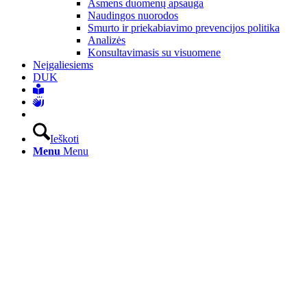
Asmens duomenų apsauga
Naudingos nuorodos
Smurto ir priekabiavimo prevencijos politika
Analizės
Konsultavimasis su visuomene
Neįgaliesiems
DUK
Ieškoti
Menu
Menu