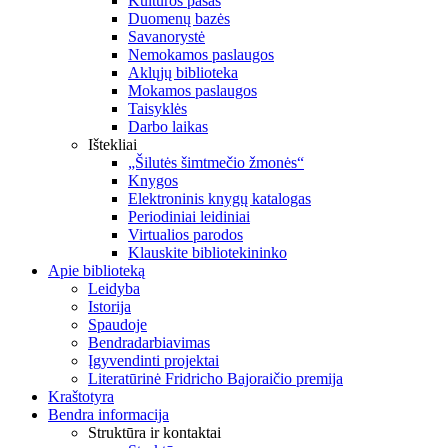
Kultūros pasas
Duomenų bazės
Savanorystė
Nemokamos paslaugos
Aklųjų biblioteka
Mokamos paslaugos
Taisyklės
Darbo laikas
Ištekliai
„Šilutės šimtmečio žmonės“
Knygos
Elektroninis knygų katalogas
Periodiniai leidiniai
Virtualios parodos
Klauskite bibliotekininko
Apie biblioteką
Leidyba
Istorija
Spaudoje
Bendradarbiavimas
Įgyvendinti projektai
Literatūrinė Fridricho Bajoraičio premija
Kraštotyra
Bendra informacija
Struktūra ir kontaktai