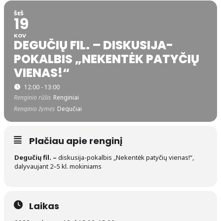
ŠEŠ
19
KOV
DEGUČIŲ FIL. – DISKUSIJA-
POKALBIS „NEKENTĖK PATYČIŲ
VIENAS!“
12:00 - 13:00
Renginio rūšis
Renginiai
Renginio žymės
Degučiai
Plačiau apie renginį
Degučių fil. –
diskusija-pokalbis „Nekentėk patyčių vienas!“,
dalyvaujant 2–5 kl. mokiniams
Laikas