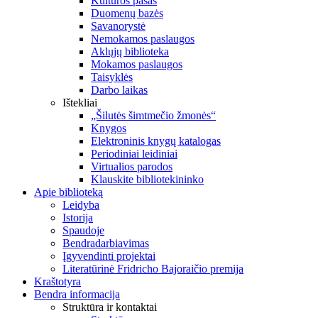
Kultūros pasas
Duomenų bazės
Savanorystė
Nemokamos paslaugos
Aklųjų biblioteka
Mokamos paslaugos
Taisyklės
Darbo laikas
Ištekliai
„Šilutės šimtmečio žmonės“
Knygos
Elektroninis knygų katalogas
Periodiniai leidiniai
Virtualios parodos
Klauskite bibliotekininko
Apie biblioteką
Leidyba
Istorija
Spaudoje
Bendradarbiavimas
Įgyvendinti projektai
Literatūrinė Fridricho Bajoraičio premija
Kraštotyra
Bendra informacija
Struktūra ir kontaktai