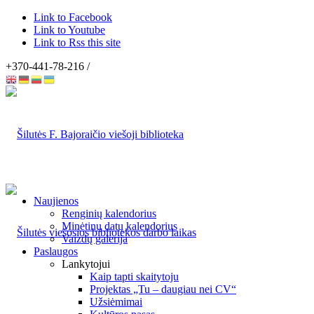
Link to Facebook
Link to Youtube
Link to Rss this site
+370-441-78-216 /
Naujienos
Renginių kalendorius
Minėtinų datų kalendorius
Vaizdų galerija
Paslaugos
Lankytojui
Kaip tapti skaitytoju
Projektas „Tu – daugiau nei CV“
Užsiėmimai