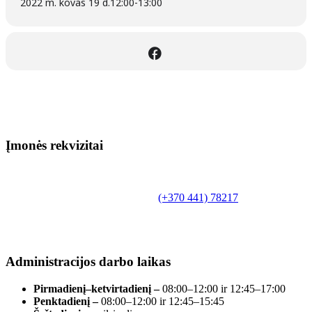
2022 m. kovas 19 d.
12:00
-
13:00
Įmonės rekvizitai
Biudžetinė įstaiga.
Šilutės rajono savivaldybės Fridricho
Bajoraičio viešoji biblioteka
Tilžės g. 10, LT-99172, Šilutė, tel.
(+370 441) 78217
,
el. paštas info@silutevb.lt, www.silutevb.lt
Duomenys kaupiami ir saugomi Juridinių asmenų
registre, įmonės kodas 190700188.
Administracijos darbo laikas
Pirmadienį–ketvirtadienį –
08:00–12:00 ir 12:45–17:00
Penktadienį –
08:00–12:00 ir 12:45–15:45