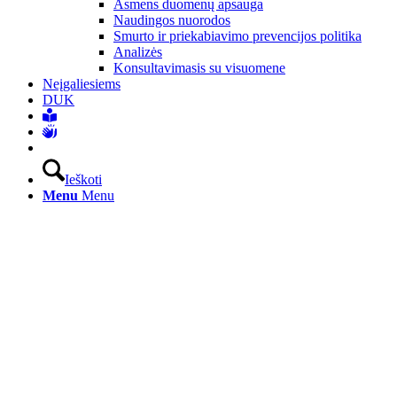
Asmens duomenų apsauga
Naudingos nuorodos
Smurto ir priekabiavimo prevencijos politika
Analizės
Konsultavimasis su visuomene
Neįgaliesiems
DUK
Ieškoti
Menu
Menu