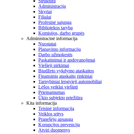
Struktūra
Administracija
Skyriai
Filialai
Profesinė sąjunga
Bibliotekos taryba
Komisijos, darbo grupės
Administracinė informacija
Nuostatai
Planavimo informacija
Darbo užmokestis
Paskatinimai ir apdovanojimai
Viešieji pirkimai
Biudžeto vykdymo ataskaitos
Finansinių ataskaitų rinkiniai
Tarnybiniai lengvieji automobiliai
Lėšos veiklai viešinti
Prieinamumas
Ūkio subjektų priežiūra
Kita informacija
Teisinė informacija
Veiklos sritys
Pranešėjų apsauga
Korupcijos prevencija
Atviri duomenys