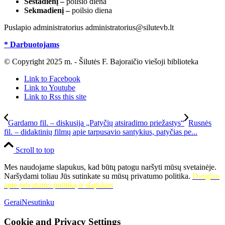
Šeštadienį –
poilsio diena
Sekmadienį –
poilsio diena
Puslapio administratorius administratorius@silutevb.lt
* Darbuotojams
© Copyright 2025 m. - Šilutės F. Bajoraičio viešoji biblioteka
Link to Facebook
Link to Youtube
Link to Rss this site
Gardamo fil. – diskusija „Patyčių atsiradimo priežastys“
Rusnės
fil. – didaktinių filmų apie tarpusavio santykius, patyčias pe...
Scroll to top
Mes naudojame slapukus, kad būtų patogu naršyti mūsų svetainėje.
Naršydami toliau Jūs sutinkate su mūsų privatumo politika.
Daugiau
apie privatumo politiką ir slapukus
Gerai
Nesutinku
Cookie and Privacy Settings