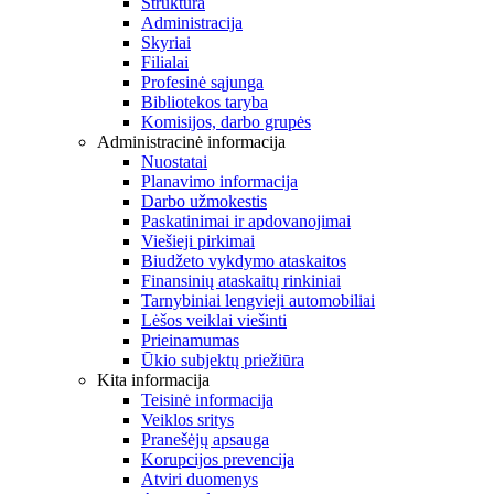
Struktūra
Administracija
Skyriai
Filialai
Profesinė sąjunga
Bibliotekos taryba
Komisijos, darbo grupės
Administracinė informacija
Nuostatai
Planavimo informacija
Darbo užmokestis
Paskatinimai ir apdovanojimai
Viešieji pirkimai
Biudžeto vykdymo ataskaitos
Finansinių ataskaitų rinkiniai
Tarnybiniai lengvieji automobiliai
Lėšos veiklai viešinti
Prieinamumas
Ūkio subjektų priežiūra
Kita informacija
Teisinė informacija
Veiklos sritys
Pranešėjų apsauga
Korupcijos prevencija
Atviri duomenys