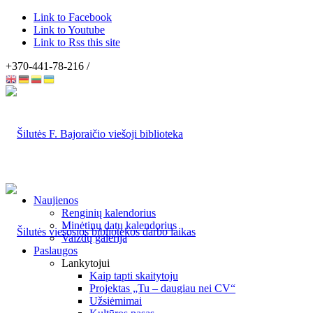
Link to Facebook
Link to Youtube
Link to Rss this site
+370-441-78-216 /
Naujienos
Renginių kalendorius
Minėtinų datų kalendorius
Vaizdų galerija
Paslaugos
Lankytojui
Kaip tapti skaitytoju
Projektas „Tu – daugiau nei CV“
Užsiėmimai