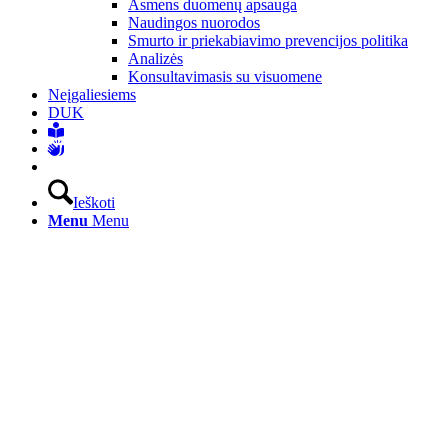
Asmens duomenų apsauga
Naudingos nuorodos
Smurto ir priekabiavimo prevencijos politika
Analizės
Konsultavimasis su visuomene
Neįgaliesiems
DUK
Ieškoti
Menu
Menu