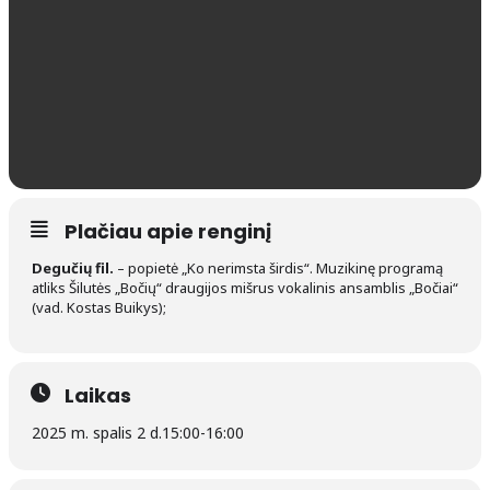
Plačiau apie renginį
Degučių fil.
– popietė „Ko nerimsta širdis“. Muzikinę programą
atliks Šilutės „Bočių“ draugijos mišrus vokalinis ansamblis „Bočiai“
(vad. Kostas Buikys);
Laikas
2025 m. spalis 2 d.
15:00
-
16:00