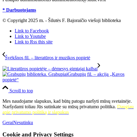
* Darbuotojams
© Copyright 2025 m. - Šilutės F. Bajoraičio viešoji biblioteka
Link to Facebook
Link to Youtube
Link to Rss this site
Švėkšnos fil. – literatūros ir muzikos popietė
Grabupių fil. – akcija „Kavos
popietė“
Scroll to top
Mes naudojame slapukus, kad būtų patogu naršyti mūsų svetainėje.
Naršydami toliau Jūs sutinkate su mūsų privatumo politika.
Daugiau
apie privatumo politiką ir slapukus
Gerai
Nesutinku
Cookie and Privacy Settings