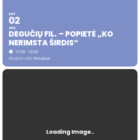
KET
02
SPA
DEGUČIŲ FIL. – POPIETĖ „KO
NERIMSTA ŠIRDIS“
15:00 - 16:00
Renginio rūšis
Renginiai