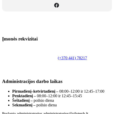
Įmonės rekvizitai
Biudžetinė įstaiga.
Šilutės rajono savivaldybės Fridricho
Bajoraičio viešoji biblioteka
Tilžės g. 10, LT-99172, Šilutė, tel.
(+370 441) 78217
,
el. paštas info@silutevb.lt, www.silutevb.lt
Duomenys kaupiami ir saugomi Juridinių asmenų
registre, įmonės kodas 190700188.
Administracijos darbo laikas
Pirmadienį–ketvirtadienį –
08:00–12:00 ir 12:45–17:00
Penktadienį –
08:00–12:00 ir 12:45–15:45
Šeštadienį –
poilsio diena
Sekmadienį –
poilsio diena
Puslapio administratorius administratorius@silutevb.lt