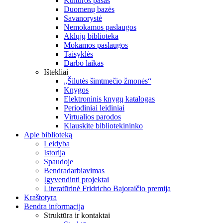
Kultūros pasas
Duomenų bazės
Savanorystė
Nemokamos paslaugos
Aklųjų biblioteka
Mokamos paslaugos
Taisyklės
Darbo laikas
Ištekliai
„Šilutės šimtmečio žmonės“
Knygos
Elektroninis knygų katalogas
Periodiniai leidiniai
Virtualios parodos
Klauskite bibliotekininko
Apie biblioteką
Leidyba
Istorija
Spaudoje
Bendradarbiavimas
Įgyvendinti projektai
Literatūrinė Fridricho Bajoraičio premija
Kraštotyra
Bendra informacija
Struktūra ir kontaktai