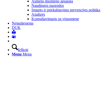
Asmens duomenų apsauga
Naudingos nuorodos
Smurto ir priekabiavimo prevencijos politika
Analizės
Konsultavimasis su visuomene
Neįgaliesiems
DUK
Ieškoti
Menu
Menu