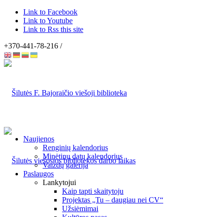
Link to Facebook
Link to Youtube
Link to Rss this site
+370-441-78-216 /
Naujienos
Renginių kalendorius
Minėtinų datų kalendorius
Vaizdų galerija
Paslaugos
Lankytojui
Kaip tapti skaitytoju
Projektas „Tu – daugiau nei CV“
Užsiėmimai