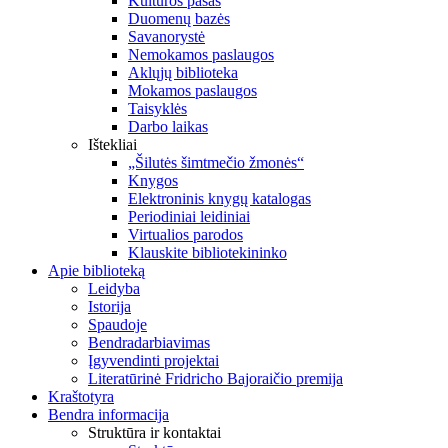
Kultūros pasas
Duomenų bazės
Savanorystė
Nemokamos paslaugos
Aklųjų biblioteka
Mokamos paslaugos
Taisyklės
Darbo laikas
Ištekliai
„Šilutės šimtmečio žmonės“
Knygos
Elektroninis knygų katalogas
Periodiniai leidiniai
Virtualios parodos
Klauskite bibliotekininko
Apie biblioteką
Leidyba
Istorija
Spaudoje
Bendradarbiavimas
Įgyvendinti projektai
Literatūrinė Fridricho Bajoraičio premija
Kraštotyra
Bendra informacija
Struktūra ir kontaktai