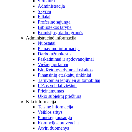
Struktūra
Administracija
Skyriai
Filialai
Profesinė sąjunga
Bibliotekos taryba
Komisijos, darbo grupės
Administracinė informacija
Nuostatai
Planavimo informacija
Darbo užmokestis
Paskatinimai ir apdovanojimai
Viešieji pirkimai
Biudžeto vykdymo ataskaitos
Finansinių ataskaitų rinkiniai
Tarnybiniai lengvieji automobiliai
Lėšos veiklai viešinti
Prieinamumas
Ūkio subjektų priežiūra
Kita informacija
Teisinė informacija
Veiklos sritys
Pranešėjų apsauga
Korupcijos prevencija
Atviri duomenys