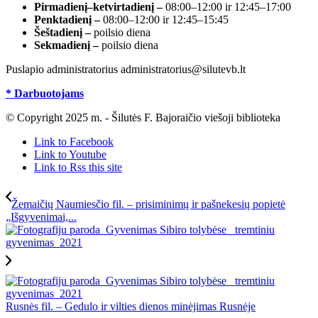
Pirmadienį–ketvirtadienį –
08:00–12:00 ir 12:45–17:00
Penktadienį –
08:00–12:00 ir 12:45–15:45
Šeštadienį –
poilsio diena
Sekmadienį –
poilsio diena
Puslapio administratorius administratorius@silutevb.lt
* Darbuotojams
© Copyright 2025 m. - Šilutės F. Bajoraičio viešoji biblioteka
Link to Facebook
Link to Youtube
Link to Rss this site
Žemaičių Naumiesčio fil. – prisiminimų ir pašnekesių popietė
„Išgyvenimai,...
Rusnės fil. – Gedulo ir vilties dienos minėjimas Rusnėje