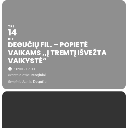
TRE
14
BIR
DEGUČIŲ FIL. – POPIETĖ
VAIKAMS ,,Į TREMTĮ IŠVEŽTA
VAIKYSTĖ“
16:00 - 17:00
Renginio rūšis
Renginiai
Renginio žymės
Degučiai