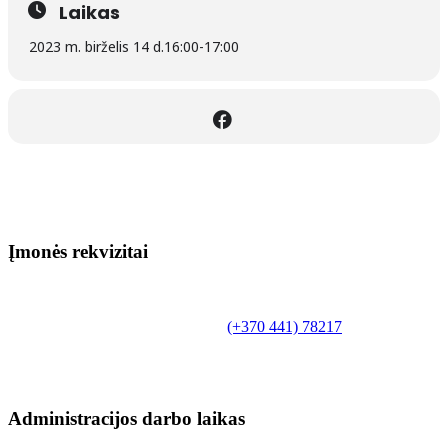
Laikas
2023 m. birželis 14 d.
16:00
-
17:00
Įmonės rekvizitai
Biudžetinė įstaiga.
Šilutės rajono savivaldybės Fridricho
Bajoraičio viešoji biblioteka
Tilžės g. 10, LT-99172, Šilutė, tel.
(+370 441) 78217
,
el. paštas info@silutevb.lt, www.silutevb.lt
Duomenys kaupiami ir saugomi Juridinių asmenų
registre, įmonės kodas 190700188.
Administracijos darbo laikas