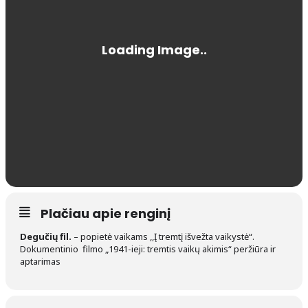
Plačiau apie renginį
Degučių fil.
– popietė vaikams ,,Į tremtį išvežta vaikystė“.
Dokumentinio filmo „1941-ieji: tremtis vaikų akimis“ peržiūra ir
aptarimas