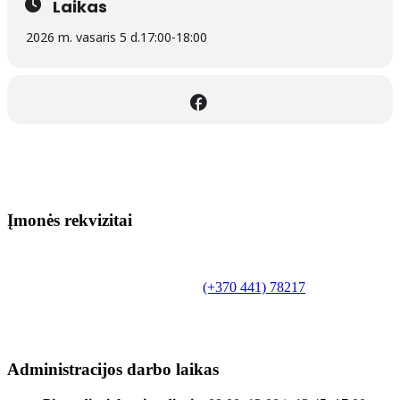
Laikas
2026 m. vasaris 5 d.
17:00
-
18:00
Įmonės rekvizitai
Biudžetinė įstaiga.
Šilutės rajono savivaldybės Fridricho
Bajoraičio viešoji biblioteka
Tilžės g. 10, LT-99172, Šilutė, tel.
(+370 441) 78217
,
el. paštas info@silutevb.lt, www.silutevb.lt
Duomenys kaupiami ir saugomi Juridinių asmenų
registre, įmonės kodas 190700188.
Administracijos darbo laikas