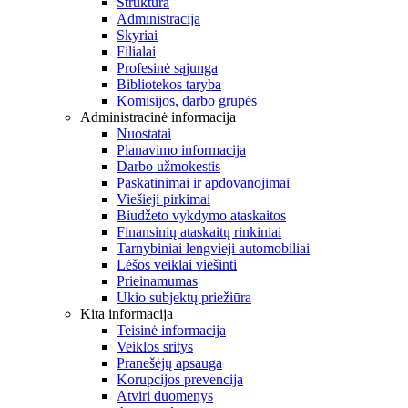
Struktūra
Administracija
Skyriai
Filialai
Profesinė sąjunga
Bibliotekos taryba
Komisijos, darbo grupės
Administracinė informacija
Nuostatai
Planavimo informacija
Darbo užmokestis
Paskatinimai ir apdovanojimai
Viešieji pirkimai
Biudžeto vykdymo ataskaitos
Finansinių ataskaitų rinkiniai
Tarnybiniai lengvieji automobiliai
Lėšos veiklai viešinti
Prieinamumas
Ūkio subjektų priežiūra
Kita informacija
Teisinė informacija
Veiklos sritys
Pranešėjų apsauga
Korupcijos prevencija
Atviri duomenys