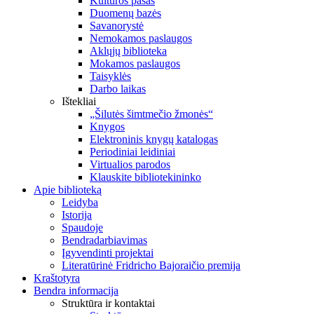
Kultūros pasas
Duomenų bazės
Savanorystė
Nemokamos paslaugos
Aklųjų biblioteka
Mokamos paslaugos
Taisyklės
Darbo laikas
Ištekliai
„Šilutės šimtmečio žmonės“
Knygos
Elektroninis knygų katalogas
Periodiniai leidiniai
Virtualios parodos
Klauskite bibliotekininko
Apie biblioteką
Leidyba
Istorija
Spaudoje
Bendradarbiavimas
Įgyvendinti projektai
Literatūrinė Fridricho Bajoraičio premija
Kraštotyra
Bendra informacija
Struktūra ir kontaktai