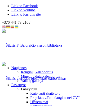
Link to Facebook
Link to Youtube
Link to Rss this site
+370-441-78-216 /
Naujienos
Renginių kalendorius
Minėtinų datų kalendorius
Vaizdų galerija
Paslaugos
Lankytojui
Kaip tapti skaitytoju
Projektas „Tu – daugiau nei CV“
Užsiėmimai