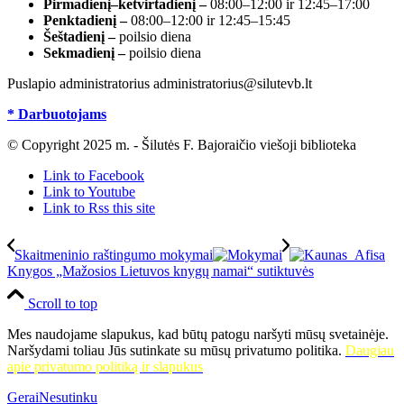
Pirmadienį–ketvirtadienį –
08:00–12:00 ir 12:45–17:00
Penktadienį –
08:00–12:00 ir 12:45–15:45
Šeštadienį –
poilsio diena
Sekmadienį –
poilsio diena
Puslapio administratorius administratorius@silutevb.lt
* Darbuotojams
© Copyright 2025 m. - Šilutės F. Bajoraičio viešoji biblioteka
Link to Facebook
Link to Youtube
Link to Rss this site
Skaitmeninio raštingumo mokymai
Knygos „Mažosios Lietuvos knygų namai“ sutiktuvės
Scroll to top
Mes naudojame slapukus, kad būtų patogu naršyti mūsų svetainėje.
Naršydami toliau Jūs sutinkate su mūsų privatumo politika.
Daugiau
apie privatumo politiką ir slapukus
Gerai
Nesutinku