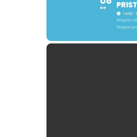
08
PRIS
BIR
14:00 - 
Renginio rūš
Renginio žy