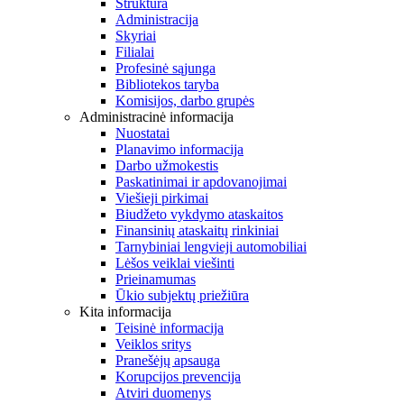
Struktūra
Administracija
Skyriai
Filialai
Profesinė sąjunga
Bibliotekos taryba
Komisijos, darbo grupės
Administracinė informacija
Nuostatai
Planavimo informacija
Darbo užmokestis
Paskatinimai ir apdovanojimai
Viešieji pirkimai
Biudžeto vykdymo ataskaitos
Finansinių ataskaitų rinkiniai
Tarnybiniai lengvieji automobiliai
Lėšos veiklai viešinti
Prieinamumas
Ūkio subjektų priežiūra
Kita informacija
Teisinė informacija
Veiklos sritys
Pranešėjų apsauga
Korupcijos prevencija
Atviri duomenys