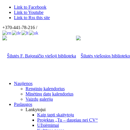
Link to Facebook
Link to Youtube
Link to Rss this site
+370-441-78-216 /
Naujienos
Renginių kalendorius
Minėtinų datų kalendorius
Vaizdų galerija
Paslaugos
Lankytojui
Kaip tapti skaitytoju
Projektas „Tu – daugiau nei CV“
Užsiėmimai