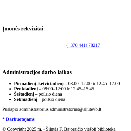
Įmonės rekvizitai
Biudžetinė įstaiga.
Šilutės rajono savivaldybės Fridricho Bajoraičio
Tilžės g. 10, LT-99172, Šilutė, tel.
(+370 441) 78217
,
el. paštas info@silutevb.lt, www.silutevb.lt
Duomenys kaupiami ir saugomi Juridinių asmenų
registre, įmonės kodas 190700188.
Administracijos darbo laikas
Pirmadienį–ketvirtadienį –
08:00–12:00 ir 12:45–17:00
Penktadienį –
08:00–12:00 ir 12:45–15:45
Šeštadienį –
poilsio diena
Sekmadienį –
poilsio diena
Puslapio administratorius administratorius@silutevb.lt
* Darbuotojams
© Copyright 2025 m. - Šilutės F. Bajoraičio viešoji biblioteka