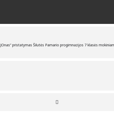
raJOnas“ pristatymas Šilutės Pamario progimnazijos 7 klasės mokinia