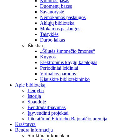
Kultūros pasas
Duomenų bazės
Savanorystė
Nemokamos paslaugos
Aklųjų biblioteka
Mokamos paslaugos
Taisyklės
Darbo laikas
Ištekliai
„Šilutės šimtmečio žmonės“
Knygos
Elektroninis knygų katalogas
Periodiniai leidiniai
Virtualios parodos
Klauskite bibliotekininko
Apie biblioteką
Leidyba
Istorija
Spaudoje
Bendradarbiavimas
Įgyvendinti projektai
Literatūrinė Fridricho Bajoraičio premija
Kraštotyra
Bendra informacija
Struktūra ir kontaktai