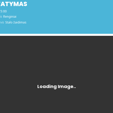
TATYMAS
15:00
is
Renginiai
mės
Stalo žaidimas