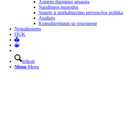
Asmens duomenų apsauga
Naudingos nuorodos
Smurto ir priekabiavimo prevencijos politika
Analizės
Konsultavimasis su visuomene
Neįgaliesiems
DUK
Ieškoti
Menu
Menu