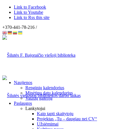
Link to Facebook
Link to Youtube
Link to Rss this site
+370-441-78-216 /
Naujienos
Renginių kalendorius
Minėtinų datų kalendorius
Vaizdų galerija
Paslaugos
Lankytojui
Kaip tapti skaitytoju
Projektas „Tu – daugiau nei CV“
Užsiėmimai