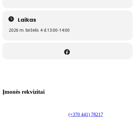
Laikas
2026 m. birželis 4 d.
13:00
-
14:00
Įmonės rekvizitai
Biudžetinė įstaiga.
Šilutės rajono savivaldybės Fridricho
Bajoraičio viešoji biblioteka
Tilžės g. 10, LT-99172, Šilutė, tel.
(+370 441) 78217
,
el. paštas info@silutevb.lt, www.silutevb.lt
Duomenys kaupiami ir saugomi Juridinių asmenų
registre, įmonės kodas 190700188.