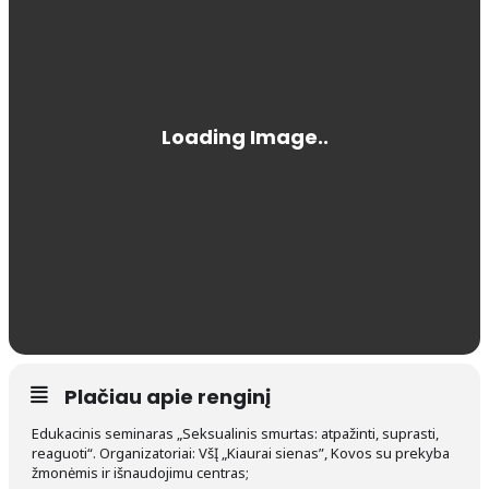
Plačiau apie renginį
Edukacinis seminaras „Seksualinis smurtas: atpažinti, suprasti,
reaguoti“. Organizatoriai: VšĮ „Kiaurai sienas”, Kovos su prekyba
žmonėmis ir išnaudojimu centras;