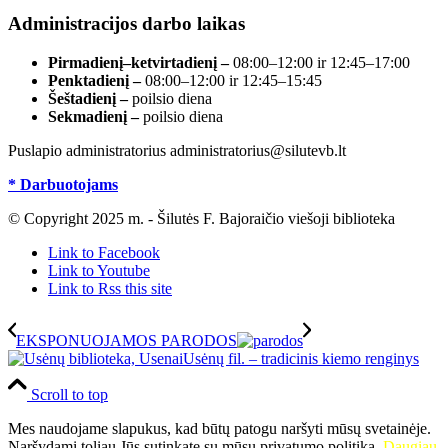
Administracijos darbo laikas
Pirmadienį–ketvirtadienį –
08:00–12:00 ir 12:45–17:00
Penktadienį –
08:00–12:00 ir 12:45–15:45
Šeštadienį –
poilsio diena
Sekmadienį –
poilsio diena
Puslapio administratorius administratorius@silutevb.lt
* Darbuotojams
© Copyright 2025 m. - Šilutės F. Bajoraičio viešoji biblioteka
Link to Facebook
Link to Youtube
Link to Rss this site
EKSPONUOJAMOS PARODOS
Usėnų fil. – tradicinis kiemo renginys
Scroll to top
Mes naudojame slapukus, kad būtų patogu naršyti mūsų svetainėje.
Naršydami toliau Jūs sutinkate su mūsų privatumo politika.
Daugiau