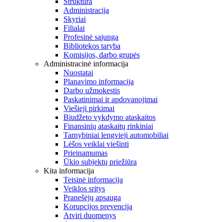
Struktūra
Administracija
Skyriai
Filialai
Profesinė sąjunga
Bibliotekos taryba
Komisijos, darbo grupės
Administracinė informacija
Nuostatai
Planavimo informacija
Darbo užmokestis
Paskatinimai ir apdovanojimai
Viešieji pirkimai
Biudžeto vykdymo ataskaitos
Finansinių ataskaitų rinkiniai
Tarnybiniai lengvieji automobiliai
Lėšos veiklai viešinti
Prieinamumas
Ūkio subjektų priežiūra
Kita informacija
Teisinė informacija
Veiklos sritys
Pranešėjų apsauga
Korupcijos prevencija
Atviri duomenys