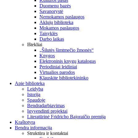
Kultūros pasas
Duomenų bazės
Savanorystė
Nemokamos paslaugos
Aklųjų biblioteka
Mokamos paslaugos
Taisyklės
Darbo laikas
Ištekliai
„Šilutės šimtmečio žmonės“
Knygos
Elektroninis knygų katalogas
Periodiniai leidiniai
Virtualios parodos
Klauskite bibliotekininko
Apie biblioteką
Leidyba
Istorija
Spaudoje
Bendradarbiavimas
Įgyvendinti projektai
Literatūrinė Fridricho Bajoraičio premija
Kraštotyra
Bendra informacija
Struktūra ir kontaktai