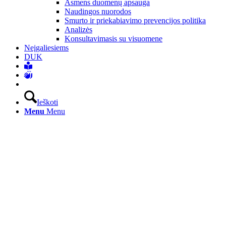
Asmens duomenų apsauga
Naudingos nuorodos
Smurto ir priekabiavimo prevencijos politika
Analizės
Konsultavimasis su visuomene
Neįgaliesiems
DUK
Ieškoti
Menu
Menu