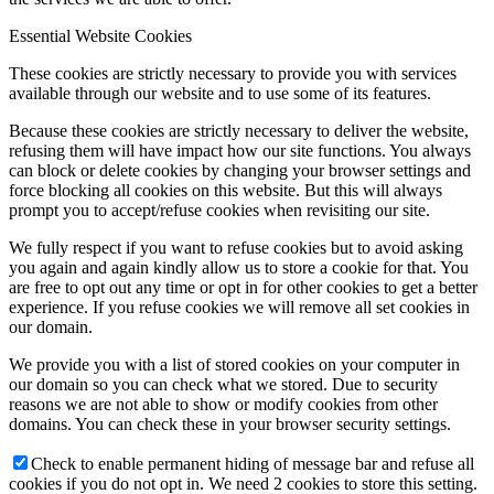
***
Essential Website Cookies
Balandžio 15 d. 13.00 val. Kintų fil. –
robotikos užsiėmimai su
These cookies are strictly necessary to provide you with services
konstruktorių „LEGO MINDSTORM EV3“ rinkiniais ir
žaidimo
available through our website and to use some of its features.
platforma ,,Roblox”;
16.00 val. Rusnės fil.
– edukacinių
užsiėmimų ciklas vaikams „Smalsučių kertelė“: supažindinimas su
Because these cookies are strictly necessary to deliver the website,
įvairiomis margučių marginimo technikomis, gražiausio margučio
refusing them will have impact how our site functions. You always
rinkimai.
can block or delete cookies by changing your browser settings and
force blocking all cookies on this website. But this will always
***
prompt you to accept/refuse cookies when revisiting our site.
Veikia virtualios parodos:
We fully respect if you want to refuse cookies but to avoid asking
virtuali fotodokumentikos paroda ,,1960–1970 m. atodūsiai“,
you again and again kindly allow us to store a cookie for that. You
parengta naudojantis Pašyšių bibliotekos kraštotyros fondo byla
are free to opt out any time or opt in for other cookies to get a better
,,Pašyšių mokyklos istorija“. Žr. VB Pašyšių filialo feisbuko
experience. If you refuse cookies we will remove all set cookies in
paskyroje
our domain.
https://www.facebook.com/Pa%C5%A1y%C5%A1i%C5%B3-
Biblioteka-167148310152323
;
We provide you with a list of stored cookies on your computer in
our domain so you can check what we stored. Due to security
virtuali tautodailininkų Angelės Rauktienės ir Vytauto Raukčio,
reasons we are not able to show or modify cookies from other
Anitos Pikčės kūrybos paroda „Šaktarpis“. Žr. F. Bajoraičio
domains. You can check these in your browser security settings.
viešosios bibliotekos feisbuko
paskyroje
https://www.facebook.com/silutesbiblioteka
, interneto
Check to enable permanent hiding of message bar and refuse all
svetainėje
www.silutevb.lt
;
cookies if you do not opt in. We need 2 cookies to store this setting.