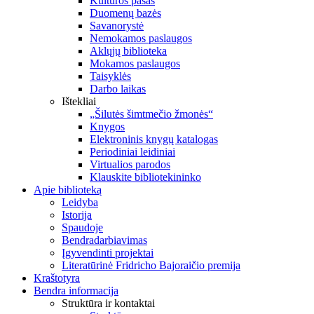
Kultūros pasas
Duomenų bazės
Savanorystė
Nemokamos paslaugos
Aklųjų biblioteka
Mokamos paslaugos
Taisyklės
Darbo laikas
Ištekliai
„Šilutės šimtmečio žmonės“
Knygos
Elektroninis knygų katalogas
Periodiniai leidiniai
Virtualios parodos
Klauskite bibliotekininko
Apie biblioteką
Leidyba
Istorija
Spaudoje
Bendradarbiavimas
Įgyvendinti projektai
Literatūrinė Fridricho Bajoraičio premija
Kraštotyra
Bendra informacija
Struktūra ir kontaktai