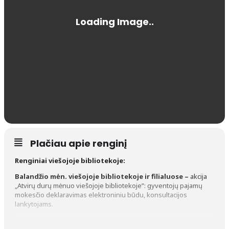
Plačiau apie renginį
Renginiai viešojoje bibliotekoje:
Balandžio mėn.
viešojoje bibliotekoje ir filialuose
–
akcija
„Atvirų durų mėnuo viešojoje bibliotekoje”: gyventojų pajamų
mokesčio deklaravimas elektroniniu būdu, konsultacijos
lankytojams.
***