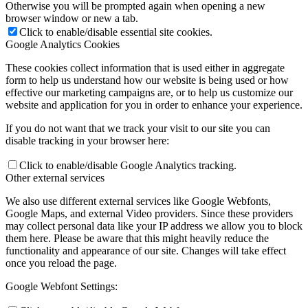
Otherwise you will be prompted again when opening a new
virtuali fotodokumentikos paroda „Vytautas Mačernis (1921–
browser window or new a tab.
1944) – jauniausias lietuvių literatūros klasikas“. Žr. Fridricho
Click to enable/disable essential site cookies.
Bajoraičio viešosios bibliotekos interneto svetainėje
Google Analytics Cookies
www.silutevb.lt
;
nuo balandžio 13 d.
– virtuali paroda „Šilutės liaudies teatras:
These cookies collect information that is used either in aggregate
žvilgsnis į istoriją“, skirta Pasaulinei kultūros dienai. Žr. F.
form to help us understand how our website is being used or how
Bajoraičio viešosios bibliotekos interneto svetainėje
effective our marketing campaigns are, or to help us customize our
www.silutevb.lt
.
website and application for you in order to enhance your experience.
If you do not want that we track your visit to our site you can
disable tracking in your browser here:
***
Click to enable/disable Google Analytics tracking.
Parodos viešojoje bibliotekoje
:
Other external services
fotografijų paroda „Semeniškių idilės“: A. Sutkaus, A. Kunčiaus, I.
We also use different external services like Google Webfonts,
Kapočiaus ir H. Melton fotografijos, kuriose įamžintas Jono ir
Google Maps, and external Video providers. Since these providers
Adolfo Mekų grįžimas į Lietuvą 1971 ir 1977 m. Skirta Jono Meko
may collect personal data like your IP address we allow you to block
100-mečiui;
them here. Please be aware that this might heavily reduce the
Kintų meno rezidencijoje 2021 m. vykusiame plenere „Mažoji
functionality and appearance of our site. Changes will take effect
Lietuva – istorijos versmė“ Ukrainos ir Lietuvos dailininkų
once you reload the page.
sukurtų tapybos darbų paroda. Parodos kuratorius – Valentinas
Varnas (Kaunas);
Google Webfont Settings:
kraštietės dailininkės, rašytojos Aldonos Gustas grafikos darbų