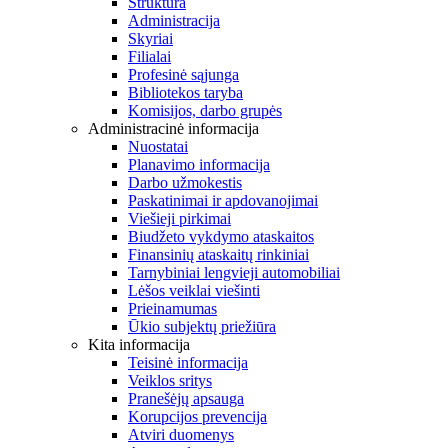
Struktūra
Administracija
Skyriai
Filialai
Profesinė sąjunga
Bibliotekos taryba
Komisijos, darbo grupės
Administracinė informacija
Nuostatai
Planavimo informacija
Darbo užmokestis
Paskatinimai ir apdovanojimai
Viešieji pirkimai
Biudžeto vykdymo ataskaitos
Finansinių ataskaitų rinkiniai
Tarnybiniai lengvieji automobiliai
Lėšos veiklai viešinti
Prieinamumas
Ūkio subjektų priežiūra
Kita informacija
Teisinė informacija
Veiklos sritys
Pranešėjų apsauga
Korupcijos prevencija
Atviri duomenys