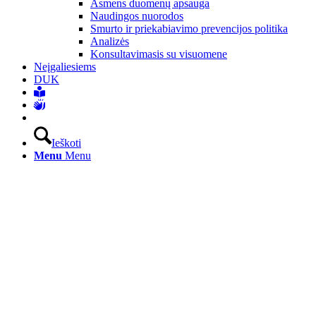
Asmens duomenų apsauga
Naudingos nuorodos
Smurto ir priekabiavimo prevencijos politika
Analizės
Konsultavimasis su visuomene
Neįgaliesiems
DUK
Ieškoti
Menu
Menu