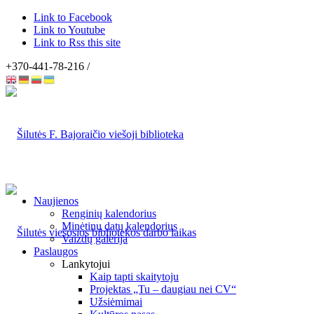
Link to Facebook
Link to Youtube
Link to Rss this site
+370-441-78-216 /
Naujienos
Renginių kalendorius
Minėtinų datų kalendorius
Vaizdų galerija
Paslaugos
Lankytojui
Kaip tapti skaitytoju
Projektas „Tu – daugiau nei CV“
Užsiėmimai