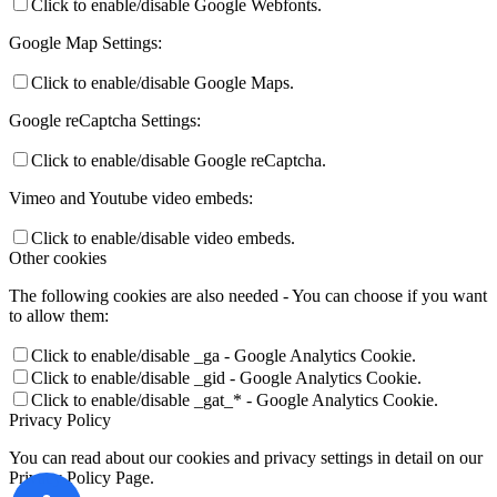
Click to enable/disable Google Webfonts.
paroda, skirta 90-osioms gimimo metinėms;
Google Map Settings:
Šilutės Vydūno gimnazijos gimnazistės Viltės Aleničevaitės
kūrybinių darbų paroda „Vidaus interjeras“, skirta Jaunimo
Click to enable/disable Google Maps.
metams;
Google reCaptcha Settings:
Aleksėjaus Leonovo (Ukraina) skulptūrų paroda „Dvasios keliais“;
Olgos Matažinskienės (Šilutė) odos ir lino papuošalų paroda.
Click to enable/disable Google reCaptcha.
***
Vimeo and Youtube video embeds:
Parodos VB filialuose
:
Click to enable/disable video embeds.
Other cookies
Grabupių fil.
– Šilutės socialinių paslaugų centro Dienos
socialinės globos paslaugų gavėjų kūrybinių darbų paroda ,,Šv.
The following cookies are also needed - You can choose if you want
Velykų belaukiant“;
Gardamo fil.
– Virginijos Lidžiuvienės
to allow them:
(Gardamas) papuošalų iš odos paroda „Kas miela ir artima“;
Inkaklių fil.
– Vilniaus dailės akademijos grafikos bakalaurės
Click to enable/disable _ga - Google Analytics Cookie.
Dainoros Vingytės grafikos darbų paroda „Jonuko kelionė“;
Click to enable/disable _gid - Google Analytics Cookie.
Valerijos Jaškienės (Klaipėda) šiaudais dekoruotų velykinių
Click to enable/disable _gat_* - Google Analytics Cookie.
kiaušinių paroda „Auksinis šiaudo šokis“;
Juknaičių fil.
–
Privacy Policy
Dainoros Vingytės (Vilnius) grafikos darbų paroda ,, Kitokie…“;
Katyčių fil.
– Snieguolės Elertaitės-Yair (Klaipėda) tapybos darbų
You can read about our cookies and privacy settings in detail on our
paroda „Nieko rimto“;
Kintų fil.
– technologijų mokytojos
Privacy Policy Page.
Jolantos Alsytės siuvinėjimo kryželiu paroda;
Pašyšių fil.
– Povilo