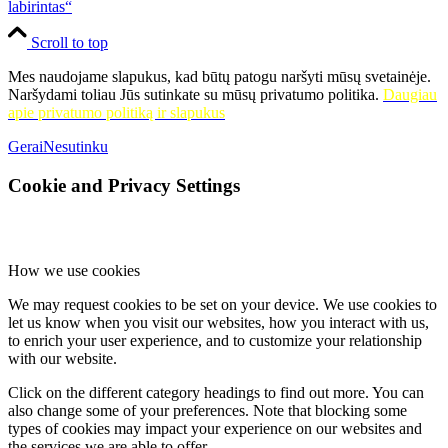
labirintas“
interneto svetainėje
www.silutevb.lt
;
virtuali viktorina „Pasaulinė kultūros diena“, skirta Pasaulinei
Scroll to top
kultūros dienai. Žr. F. Bajoraičio viešosios bibliotekos feisbuko
Mes naudojame slapukus, kad būtų patogu naršyti mūsų svetainėje.
paskyroje
https://www.facebook.com/silutesbiblioteka
ir
Naršydami toliau Jūs sutinkate su mūsų privatumo politika.
Daugiau
interneto svetainėje
www.silutevb.lt
.
apie privatumo politiką ir slapukus
***
Gerai
Nesutinku
Balandžio 18 d.
– virtuali viktorina „Rieda rieda žinių margutis“,
skirta šv. Velykoms. Žr. F. Bajoraičio viešosios bibliotekos feisbuko
Cookie and Privacy Settings
paskyroje
https://www.facebook.com/silutesbiblioteka
ir
interneto svetainėje
www.silutevb.lt
.
***
How we use cookies
Renginiai viešosios bibliotekos filialuose:
We may request cookies to be set on your device. We use cookies to
Balandžio 12 d. 10.00 val. Saugų fil.
–
Saugų J. Mikšo
let us know when you visit our websites, how you interact with us,
pagrindinės mokyklos ikimokyklinės grupės „Saulutės“ projektas
to enrich your user experience, and to customize your relationship
„Spalvų pasaulis“: bendros vaikų ir tėvelių piešinių parodos
with our website.
„Spalvų šėlsmas“ pristatymas (mokyt. Nijolė Beržinienė).
***
Click on the different category headings to find out more. You can
also change some of your preferences. Note that blocking some
Balandžio 13 d. 14.00 val.
Vainuto fil.
– edukacinė popietė
types of cookies may impact your experience on our websites and
„Margučių marginimas vašku“.
the services we are able to offer.