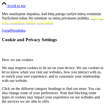
Parodos VB filialuose
:
Scroll to top
Usėnų fil. –
literatūros paroda „Jonas Avyžius (1922–1999) –
liaudies rašytojas“. Skirta rašytojo 100-osioms gimimo metinėms.
Mes naudojame slapukus, kad būtų patogu naršyti mūsų svetainėje.
Vilkyčių fil.
– literatūros ir dokumentų paroda „Žmogus lieka
Naršydami toliau Jūs sutinkate su mūsų privatumo politika.
Daugiau
žmogum“. Skirta rašytojo Jono Avyžiaus (1922–1999) 100-osioms
apie privatumo politiką ir slapukus
gimimo metinėms.
Žemaičių Naumiesčio fil.
– Ritos
Barakauskienės ir Urtės Varpiotaitės kūrybinių darbų paroda.
Gerai
Nesutinku
Degučių fil.
– keliaujanti literatūros paroda „Ieva Simonaitytė –
Klaipėdos krašto dukra“, skirta rašytojos Ievos Simonaitytės
Cookie and Privacy Settings
(1897–1978) 125-osioms gimimo metinėms;
Gardamo fil.
–
Nijolės Masiulienės mandalų paroda „Gyvenimo spalvos“;
Grabupių fil.
– tautodailininkės Violetos Astrauskienės tapybos
darbų paroda ,,Angelų sapnas“;
Inkaklių fil.
– Juliaus Tribičiaus
(Pašyšiai) fotografijos paroda „Tarp žemės ir dangaus“;
Juknaičių
How we use cookies
fil.
– Dainoros Vingytės (Vilnius) grafikos darbų paroda ,,
Kitokie…“;
Katyčių fil.
– grafikos dizainerės, rašytojos,
We may request cookies to be set on your device. We use cookies to
iliustruotojos Kotrynos Zylės knygos iliustracijų paroda;
Kintų fil.
let us know when you visit our websites, how you interact with us,
– Godos Armalės fotografijų paroda „Tikrasis pasaulio veidas“;
to enrich your user experience, and to customize your relationship
Pašyšių fil.
– Šilutės meno mokyklos Dailės skyriaus mokinių
with our website.
darbų paroda ,,Pavasaris aplink – pavasaris širdy…“;
Ramučių fil.
– Usėnų pagrindinės mokyklos mokinių tapybos darbų paroda
Click on the different category headings to find out more. You can
„Gėlių pieva“ (vadovė Jolanta Alsytė);
Saugų fil.
– Saugų J. Mikšo
also change some of your preferences. Note that blocking some
pagrindinės mokyklos pradinių klasių mokinių piešinių paroda
types of cookies may impact your experience on our websites and
„Grįžtantys paukščiai“; Saugų J. Mikšo pagrindinės mokyklos
the services we are able to offer.
priešmokyklinės grupės „Smalsučiai“ vaikų piešinių paroda