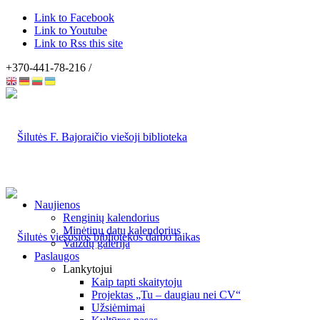
Link to Facebook
Link to Youtube
Link to Rss this site
+370-441-78-216 /
Naujienos
Renginių kalendorius
Minėtinų datų kalendorius
Vaizdų galerija
Paslaugos
Lankytojui
Kaip tapti skaitytoju
Projektas „Tu – daugiau nei CV“
Užsiėmimai