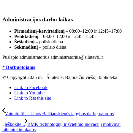
Duomenys kaupiami ir saugomi Juridinių asmenų
Šilutės Vydūno gimnazijos gimnazistės Viltės Aleničevaitės
registre, įmonės kodas 190700188.
kūrybinių darbų paroda „Vidaus interjeras“, skirta Jaunimo
metams;
Administracijos darbo laikas
Aleksėjaus Leonovo (Ukraina) skulptūrų paroda „Dvasios keliais“;
Pirmadienį–ketvirtadienį –
08:00–12:00 ir 12:45–17:00
menininkės prof. Zitos Inčirauskienės retrospektyvinė paroda
Penktadienį –
08:00–12:00 ir 12:45–15:45
„Nauja – tai užmiršta sena“;
Šeštadienį –
poilsio diena
Sekmadienį –
poilsio diena
Šilutės Trečiojo amžiaus universiteto Saviraiškos skyriaus narės
Vidutės Rupšlaukienės grafikos darbų paroda „Paslaptingas
Puslapio administratorius administratorius@silutevb.lt
medžių gyvenimas“. Paroda veiks iki birželio 20 d. Skirta
artėjančiam Šilutės miesto 511-ajam gimtadieniui;
* Darbuotojams
Dokumentų paroda „Prakalbinti praeitį…”. Skirta kraštietės
© Copyright 2025 m. - Šilutės F. Bajoraičio viešoji biblioteka
literatūros ir kultūros istorikės Dainoros Pociūtės-Abukevičienės
(g. 1967) 55-mečiui;
Link to Facebook
Link to Youtube
bendruomeninių vaikų globos namų šeimynų „Gilė“ ir „Šypsena“
Link to Rss this site
auklėtinių kūrybos darbų paroda;
tautodailininkės Aušros Rumkienės (Šilutė) autorinių papuošalų
Vainuto fil. – Linos Balčiauskienės tapybos darbų parodos
paroda.
***
„Ieškokite...
BMK technologijų ir švietimo inovacijų mokymai
bibliotekininkams