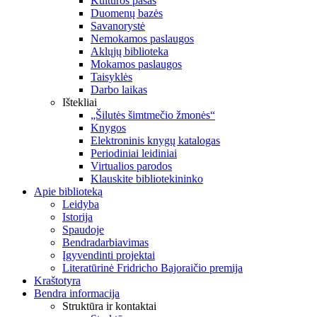
Kultūros pasas
Duomenų bazės
Savanorystė
Nemokamos paslaugos
Aklųjų biblioteka
Mokamos paslaugos
Taisyklės
Darbo laikas
Ištekliai
„Šilutės šimtmečio žmonės“
Knygos
Elektroninis knygų katalogas
Periodiniai leidiniai
Virtualios parodos
Klauskite bibliotekininko
Apie biblioteką
Leidyba
Istorija
Spaudoje
Bendradarbiavimas
Įgyvendinti projektai
Literatūrinė Fridricho Bajoraičio premija
Kraštotyra
Bendra informacija
Struktūra ir kontaktai