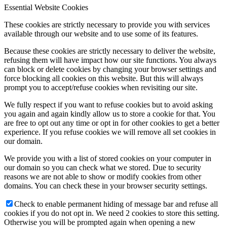
Essential Website Cookies
„Pavasario spalvos“ (mokyt. Irena Rimkuvienė); Virginijos
Chockevičiūtės-Kazlauskienės tapybos darbų paroda. Paroda
These cookies are strictly necessary to provide you with services
veiks iki birželio 16 d.
Šylių fil.
– Šilutės trečiojo amžiaus
available through our website and to use some of its features.
universiteto dailės būrelio narės Vidutės Rupšlaukienės piešinių
paroda;
Traksėdžių fil.
– Rūtos Emigart Čiuželienės karpinių
Because these cookies are strictly necessary to deliver the website,
paroda;
Usėnų fil.
– Dainos Biliūnaitės kūrybinių darbų paroda
refusing them will have impact how our site functions. You always
„Mano spalvų gyvenimas“;
nuo gegužės 10 d. Rusnės fil. –
can block or delete cookies by changing your browser settings and
Dianos Behm tapybos paroda „Pilnatvės ieškojimai“.
force blocking all cookies on this website. But this will always
prompt you to accept/refuse cookies when revisiting our site.
We fully respect if you want to refuse cookies but to avoid asking
you again and again kindly allow us to store a cookie for that. You
are free to opt out any time or opt in for other cookies to get a better
experience. If you refuse cookies we will remove all set cookies in
our domain.
We provide you with a list of stored cookies on your computer in
our domain so you can check what we stored. Due to security
reasons we are not able to show or modify cookies from other
domains. You can check these in your browser security settings.
Check to enable permanent hiding of message bar and refuse all
cookies if you do not opt in. We need 2 cookies to store this setting.
Otherwise you will be prompted again when opening a new