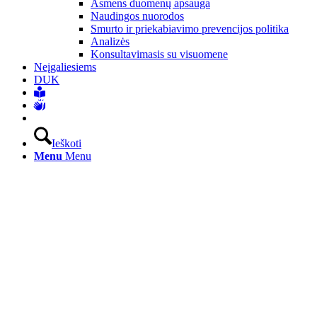
Asmens duomenų apsauga
Naudingos nuorodos
Smurto ir priekabiavimo prevencijos politika
Analizės
Konsultavimasis su visuomene
Neįgaliesiems
DUK
Ieškoti
Menu
Menu