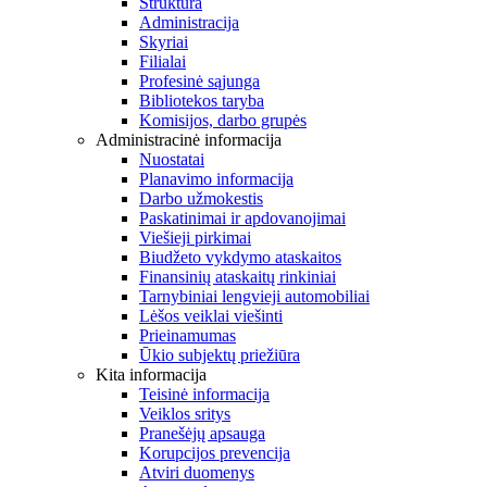
Struktūra
Administracija
Skyriai
Filialai
Profesinė sąjunga
Bibliotekos taryba
Komisijos, darbo grupės
Administracinė informacija
Nuostatai
Planavimo informacija
Darbo užmokestis
Paskatinimai ir apdovanojimai
Viešieji pirkimai
Biudžeto vykdymo ataskaitos
Finansinių ataskaitų rinkiniai
Tarnybiniai lengvieji automobiliai
Lėšos veiklai viešinti
Prieinamumas
Ūkio subjektų priežiūra
Kita informacija
Teisinė informacija
Veiklos sritys
Pranešėjų apsauga
Korupcijos prevencija
Atviri duomenys