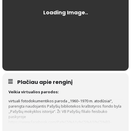
Plačiau apie renginį
Veikia virtualios parodos:
virtuali fotodokumentikos paroda ,,1960–1970 m. atodūsiai“,
parengta naudojantis Pašyšių bibliotekos kraštotyros fondo byla
,,Pašyšių mokyklos istorija“. Žr. VB Pašyšių filialo feisbuko
paskyroje
https://www.facebook.com/Pa%C5%A1y%C5%A1i%C5%B3-
Biblioteka-167148310152323
;