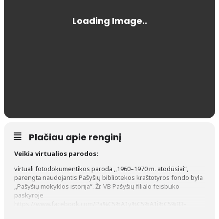
Plačiau apie renginį
Veikia virtualios parodos:
virtuali fotodokumentikos paroda ,,1960–1970 m. atodūsiai“,
parengta naudojantis Pašyšių bibliotekos kraštotyros fondo byla
,,Pašyšių mokyklos istorija“. Žr. VB Pašyšių filialo feisbuko
paskyroje
https://www.facebook.com/Pa%C5%A1y%C5%A1i%C5%B3-
Biblioteka-167148310152323
;