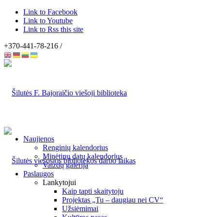
Link to Facebook
Link to Youtube
Link to Rss this site
+370-441-78-216 /
Naujienos
Renginių kalendorius
Minėtinų datų kalendorius
Vaizdų galerija
Paslaugos
Lankytojui
Kaip tapti skaitytoju
Projektas „Tu – daugiau nei CV“
Užsiėmimai