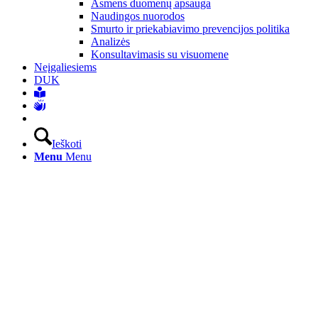
Asmens duomenų apsauga
Naudingos nuorodos
Smurto ir priekabiavimo prevencijos politika
Analizės
Konsultavimasis su visuomene
Neįgaliesiems
DUK
Ieškoti
Menu
Menu