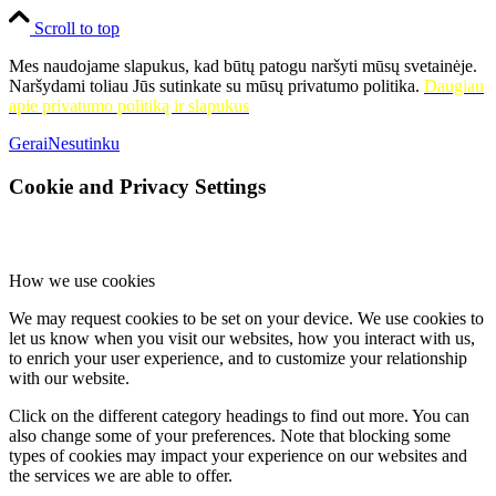
mokyklos, Kintų dailės klasės mokinių kūrybinių darbų paroda
Scroll to top
„Kūrybinės improvizacijos“. Darbo vadovas: dailės mokytojas
metodininkas Aurimas Liekis; Keliaujanti paroda „Miestas prie
Mes naudojame slapukus, kad būtų patogu naršyti mūsų svetainėje.
Šyšos – istorijos atspindžiai“. Paroda veiks iki liepos 21 d.;
Naršydami toliau Jūs sutinkate su mūsų privatumo politika.
Daugiau
Pašyšių fil.
– Šilutės meno mokyklos Dailės skyriaus mokinių
apie privatumo politiką ir slapukus
darbų paroda ,,Pavasaris aplink – pavasaris širdy…“;
Tautodailininkės Rimantės Šalčiuvienės (Agluonėnai) tekstilės
Gerai
Nesutinku
darbų paroda ,,Simboliais kalbantys audiniai“;
Ramučių fil.
–
Usėnų pagrindinės mokyklos mokinių tapybos darbų paroda
Cookie and Privacy Settings
„Gėlių pieva“ (vadovė Jolanta Alsytė);
Saugų fil.
– Virginijos
Chockevičiūtės-Kazlauskienės tapybos darbų paroda;
Švėkšnos
fil.
– Švėkšnos lopšelio-darželio vaikų piešinių paroda „Metų
laikai vaikų akimis“;
Traksėdžių fil.
– Godos Armalės fotografijų
paroda „Tikrasis pasaulio veidas“;
Vainuto fil.
– literatūros ir
How we use cookies
dokumentų paroda „Rašysiu, kol gyvas būsiu…“. Skirta rašytojo
Kazio Sajos (g. 1932) 90-mečiui; Linos Balčiauskienės tapybos
We may request cookies to be set on your device. We use cookies to
darbų paroda „„Ieškokite moters…“;
Rusnės fil. –
Dianos Behm
let us know when you visit our websites, how you interact with us,
tapybos paroda „Pilnatvės ieškojimai“;
Bikavėnų fil.
– literatūros
to enrich your user experience, and to customize your relationship
ir dokumentų paroda „Beveik visų darbų sunkiausia – pradžia“.
with our website.
Skirta prancūzų rašytojo, filosofo Žano Žako Ruso (g. 1712) 310-
Click on the different category headings to find out more. You can
osioms gimimo metinėms;
Vilkyčių fil.
– ikonografijos ir
also change some of your preferences. Note that blocking some
dokumentų paroda iš Vilkyčiuose gyvenančių buvusių tremtinių
types of cookies may impact your experience on our websites and
asmeninių albumų;
Šylių fil.
– Virginijos Chockevičiūtės-
the services we are able to offer.
Kazlauskienės tapybos darbų paroda ,,Mano tapybai nėra ribų“.