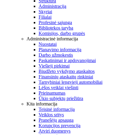
Struktūra
Administracija
Skyriai
Filialai
Profesinė sąjunga
Bibliotekos taryba
Komisijos, darbo grupės
Administracinė informacija
Nuostatai
Planavimo informacija
Darbo užmokestis
Paskatinimai ir apdovanojimai
Viešieji pirkimai
Biudžeto vykdymo ataskaitos
Finansinių ataskaitų rinkiniai
Tarnybiniai lengvieji automobiliai
Lėšos veiklai viešinti
Prieinamumas
Ūkio subjektų priežiūra
Kita informacija
Teisinė informacija
Veiklos sritys
Pranešėjų apsauga
Korupcijos prevencija
Atviri duomenys