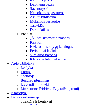
Kultūros pasas
Duomenų bazės
Savanorystė
Nemokamos paslaugos
Aklųjų biblioteka
Mokamos paslaugos
Taisyklės
Darbo laikas
Ištekliai
„Šilutės šimtmečio žmonės“
Knygos
Elektroninis knygų katalogas
Periodiniai leidiniai
Virtualios parodos
Klauskite bibliotekininko
Apie biblioteką
Leidyba
Istorija
Spaudoje
Bendradarbiavimas
Įgyvendinti projektai
Literatūrinė Fridricho Bajoraičio premija
Kraštotyra
Bendra informacija
Struktūra ir kontaktai