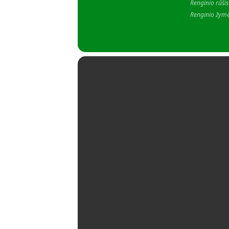
Renginio rūšis
Renginio žym