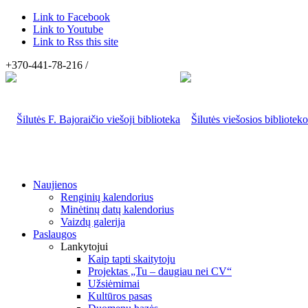
Link to Facebook
Link to Youtube
Link to Rss this site
+370-441-78-216 /
Naujienos
Renginių kalendorius
Minėtinų datų kalendorius
Vaizdų galerija
Paslaugos
Lankytojui
Kaip tapti skaitytoju
Projektas „Tu – daugiau nei CV“
Užsiėmimai
Kultūros pasas