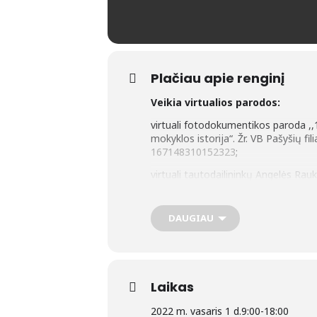
Plačiau apie renginį
Veikia virtualios parodos:
virtuali fotodokumentikos paroda ,,
mokyklos istorija“. Žr. VB Pašyšių fi
167148310152323
;
virtuali tautodailininkų Angelės Rau
bibliotekos feisbuko paskyroje
http
virtuali fotodokumentikos paroda „Vy
DAUGIAU
bibliotekos interneto svetainėje
www
***
Parodos viešojoje bibliotekoje
:
Laikas
Šilutės Trečiojo amžiaus universitet
2022 m. vasaris 1 d.
9:00
-
18:00
Dalios Jankauskienės (Šilutė) tapybo