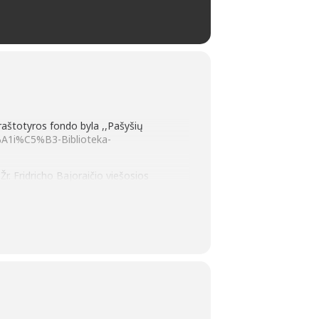
raštotyros fondo byla ,,Pašyšių
A1i%C5%B3-Biblioteka-
r. Fridricho Bajoraičio viešosios
tevb.lt
;
s“. Žr. Fridricho Bajoraičio viešosios