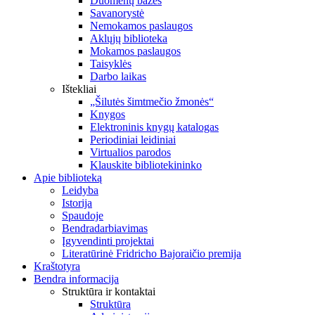
Duomenų bazės
Savanorystė
Nemokamos paslaugos
Aklųjų biblioteka
Mokamos paslaugos
Taisyklės
Darbo laikas
Ištekliai
„Šilutės šimtmečio žmonės“
Knygos
Elektroninis knygų katalogas
Periodiniai leidiniai
Virtualios parodos
Klauskite bibliotekininko
Apie biblioteką
Leidyba
Istorija
Spaudoje
Bendradarbiavimas
Įgyvendinti projektai
Literatūrinė Fridricho Bajoraičio premija
Kraštotyra
Bendra informacija
Struktūra ir kontaktai
Struktūra