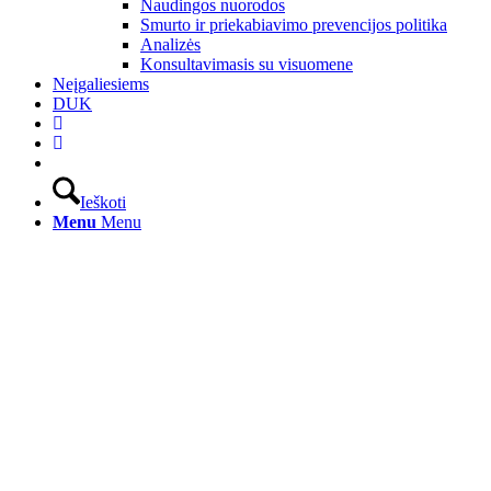
Naudingos nuorodos
Smurto ir priekabiavimo prevencijos politika
Analizės
Konsultavimasis su visuomene
Neįgaliesiems
DUK
Ieškoti
Menu
Menu