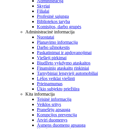
Administracija
Skyriai
Filialai
Profesinė sąjunga
Bibliotekos taryba
Komisijos, darbo grupės
Administracinė informacija
Nuostatai
Planavimo informacija
Darbo užmokestis
Paskatinimai ir apdovanojimai
Viešieji pirkimai
Biudžeto vykdymo ataskaitos
Finansinių ataskaitų rinkiniai
Tarnybiniai lengvieji automobiliai
Lėšos veiklai viešinti
Prieinamumas
Ūkio subjektų priežiūra
Kita informacija
Teisinė informacija
Veiklos sritys
Pranešėjų apsauga
Korupcijos prevencija
Atviri duomenys
Asmens duomenų apsauga