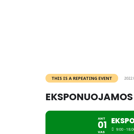
THIS IS A REPEATING EVENT
2022 
EKSPONUOJAMOS
EKSP
ANT
01
9:00 - 18:0
VAS