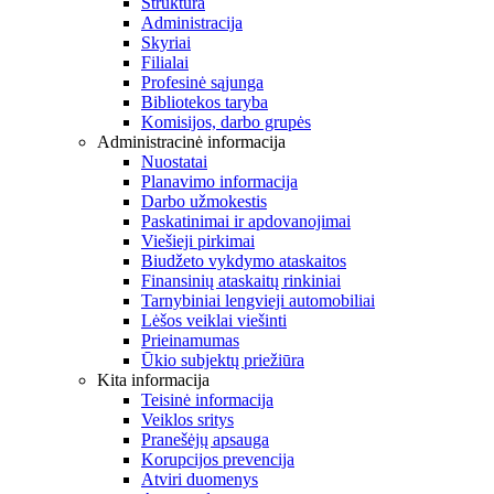
Struktūra
Administracija
Skyriai
Filialai
Profesinė sąjunga
Bibliotekos taryba
Komisijos, darbo grupės
Administracinė informacija
Nuostatai
Planavimo informacija
Darbo užmokestis
Paskatinimai ir apdovanojimai
Viešieji pirkimai
Biudžeto vykdymo ataskaitos
Finansinių ataskaitų rinkiniai
Tarnybiniai lengvieji automobiliai
Lėšos veiklai viešinti
Prieinamumas
Ūkio subjektų priežiūra
Kita informacija
Teisinė informacija
Veiklos sritys
Pranešėjų apsauga
Korupcijos prevencija
Atviri duomenys