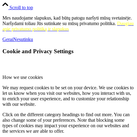
mokytoja Vilija Ašmonaitė, dailės mokytoja metodininkė Rita
Scroll to top
Tarvydienė);
Žemaičių Naumiesčio fil.
– Vytauto A. Gocento
(Vilnius) tapybos darbų paroda ,,Klaipėdos kraštas: etiudai,
Mes naudojame slapukus, kad būtų patogu naršyti mūsų svetainėje.
peizažai”, skirta Klaipėdos krašto prijungimo prie Lietuvos 100-
Naršydami toliau Jūs sutinkate su mūsų privatumo politika.
Daugiau
mečiui;
Usėnų fil.
– Sergejaus Gvildžio (Šilutė) fotografijų paroda
apie privatumo politiką ir slapukus
„Mažoji Lietuva“.
Gerai
Nesutinku
Cookie and Privacy Settings
How we use cookies
We may request cookies to be set on your device. We use cookies to
let us know when you visit our websites, how you interact with us,
to enrich your user experience, and to customize your relationship
with our website.
Click on the different category headings to find out more. You can
also change some of your preferences. Note that blocking some
types of cookies may impact your experience on our websites and
the services we are able to offer.