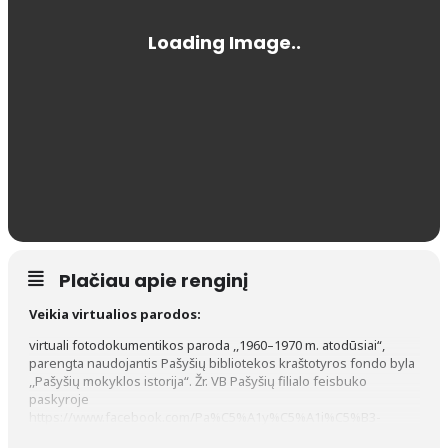
Plačiau apie renginį
Veikia virtualios parodos:
virtuali fotodokumentikos paroda ,,1960–1970 m. atodūsiai“,
parengta naudojantis Pašyšių bibliotekos kraštotyros fondo byla
,,Pašyšių mokyklos istorija“. Žr. VB Pašyšių filialo feisbuko
paskyroje
https://www.facebook.com/Pa%C5%A1y%C5%A1i%C5%B3-
Biblioteka-167148310152323
;