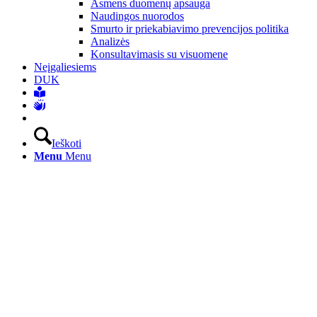
Asmens duomenų apsauga
Naudingos nuorodos
Smurto ir priekabiavimo prevencijos politika
Analizės
Konsultavimasis su visuomene
Neįgaliesiems
DUK
Ieškoti
Menu
Menu