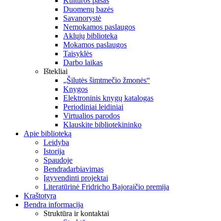
Kultūros pasas
Duomenų bazės
Savanorystė
Nemokamos paslaugos
Aklųjų biblioteka
Mokamos paslaugos
Taisyklės
Darbo laikas
Ištekliai
„Šilutės šimtmečio žmonės“
Knygos
Elektroninis knygų katalogas
Periodiniai leidiniai
Virtualios parodos
Klauskite bibliotekininko
Apie biblioteką
Leidyba
Istorija
Spaudoje
Bendradarbiavimas
Įgyvendinti projektai
Literatūrinė Fridricho Bajoraičio premija
Kraštotyra
Bendra informacija
Struktūra ir kontaktai