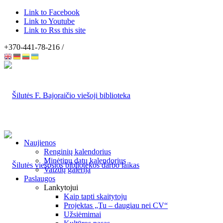
Link to Facebook
Link to Youtube
Link to Rss this site
+370-441-78-216 /
Naujienos
Renginių kalendorius
Minėtinų datų kalendorius
Vaizdų galerija
Paslaugos
Lankytojui
Kaip tapti skaitytoju
Projektas „Tu – daugiau nei CV“
Užsiėmimai