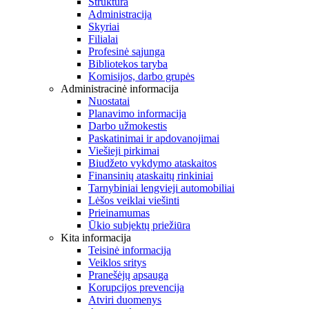
Struktūra
Administracija
Skyriai
Filialai
Profesinė sąjunga
Bibliotekos taryba
Komisijos, darbo grupės
Administracinė informacija
Nuostatai
Planavimo informacija
Darbo užmokestis
Paskatinimai ir apdovanojimai
Viešieji pirkimai
Biudžeto vykdymo ataskaitos
Finansinių ataskaitų rinkiniai
Tarnybiniai lengvieji automobiliai
Lėšos veiklai viešinti
Prieinamumas
Ūkio subjektų priežiūra
Kita informacija
Teisinė informacija
Veiklos sritys
Pranešėjų apsauga
Korupcijos prevencija
Atviri duomenys