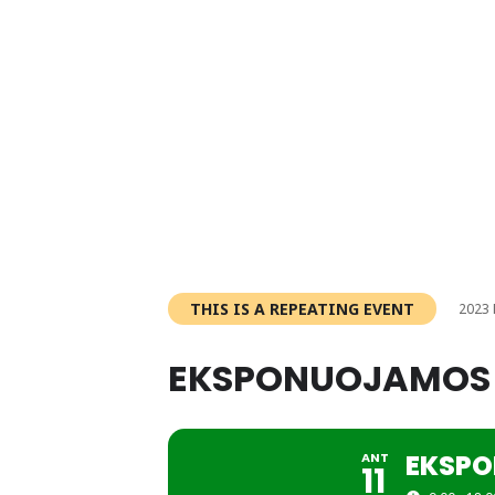
THIS IS A REPEATING EVENT
2023 
EKSPONUOJAMOS
EKSP
ANT
11