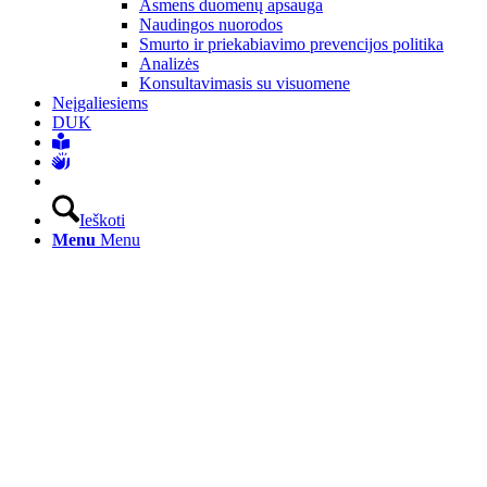
Asmens duomenų apsauga
Naudingos nuorodos
Smurto ir priekabiavimo prevencijos politika
Analizės
Konsultavimasis su visuomene
Neįgaliesiems
DUK
Ieškoti
Menu
Menu