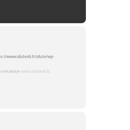
s://www.silutevb.lt/silute/wp-
to svetainėje
www.silutevb.lt
;
i ir verbos“;
ainienės tapybos darbų paroda „Paieška