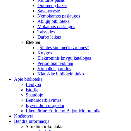
Kultūros pasas
Duomenų bazės
Savanorystė
Nemokamos paslaugos
Aklųjų biblioteka
Mokamos paslaugos
Taisyklės
Darbo laikas
Ištekliai
„Šilutės šimtmečio žmonės“
Knygos
Elektroninis knygų katalogas
Periodiniai leidiniai
Virtualios parodos
Klauskite bibliotekininko
Apie biblioteką
Leidyba
Istorija
Spaudoje
Bendradarbiavimas
Įgyvendinti projektai
Literatūrinė Fridricho Bajoraičio premija
Kraštotyra
Bendra informacija
Struktūra ir kontaktai