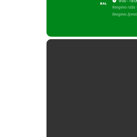
9:00 - 18:0
BAL
Renginio rūšis
Renginio žymė