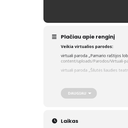
Plačiau apie renginį
Veikia virtualios parodos:
virtuali paroda „Pamario raštijos lob
content/uploads/Parodos/Virtuali-p
virtuali paroda „Šilutės liaudies teatr
***
Parodos viešojoje bibliotekoje
:
DAUGIAU
Simo Žaltausko tapybos darbų parod
tautodailininkės Birutės Baltutienės 
Donės Normantienės (Šilutė) kūrybin
Laikas
Šilutės suaugusiųjų dailės studijos