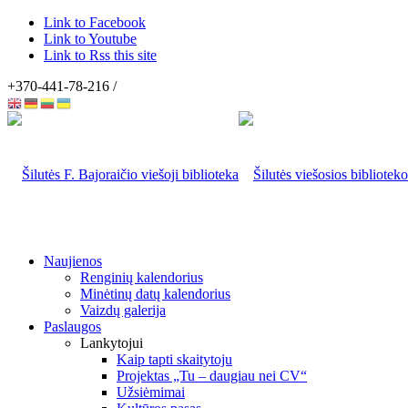
Link to Facebook
Link to Youtube
Link to Rss this site
+370-441-78-216 /
Naujienos
Renginių kalendorius
Minėtinų datų kalendorius
Vaizdų galerija
Paslaugos
Lankytojui
Kaip tapti skaitytoju
Projektas „Tu – daugiau nei CV“
Užsiėmimai