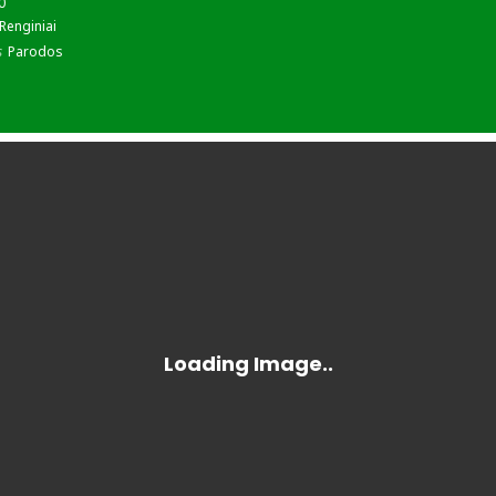
0
Renginiai
s
Parodos