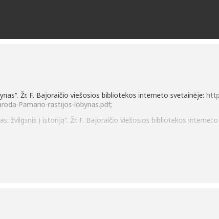
ynas“. Žr. F. Bajoraičio viešosios bibliotekos interneto svetainėje:
http
aroda-Pamario-rastijos-lobynas.pdf
;
as: žvilgsnis į istoriją“. Žr. F. Bajoraičio viešosios bibliotekos interne
a „Prūsų Lietuva“;
(Šilutė) kūrybinių darbų paroda „Pavasario šaukliai: velykiniai margučia
ių darbų paroda „Motutės skrituliukai“;
 lankytojų Genės Venckuvienės, Jurgitos Tamošaitienės ir Audronės R