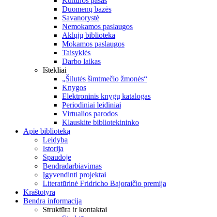
Kultūros pasas
Duomenų bazės
Savanorystė
Nemokamos paslaugos
Aklųjų biblioteka
Mokamos paslaugos
Taisyklės
Darbo laikas
Ištekliai
„Šilutės šimtmečio žmonės“
Knygos
Elektroninis knygų katalogas
Periodiniai leidiniai
Virtualios parodos
Klauskite bibliotekininko
Apie biblioteką
Leidyba
Istorija
Spaudoje
Bendradarbiavimas
Įgyvendinti projektai
Literatūrinė Fridricho Bajoraičio premija
Kraštotyra
Bendra informacija
Struktūra ir kontaktai