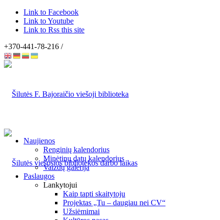
Link to Facebook
Link to Youtube
Link to Rss this site
+370-441-78-216 /
Naujienos
Renginių kalendorius
Minėtinų datų kalendorius
Vaizdų galerija
Paslaugos
Lankytojui
Kaip tapti skaitytoju
Projektas „Tu – daugiau nei CV“
Užsiėmimai