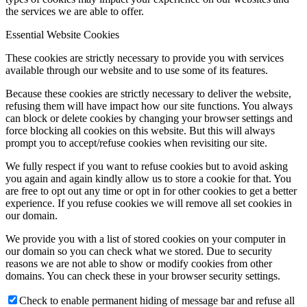
Kazlauskienės (Švėkšna) tapybos darbų paroda; Šilutės meno
the services we are able to offer.
mokyklos Kintų dailės klasės moksleivių grafikos darbų paroda
„Jūros dugnas“;
Žemaičių Naumiesčio fil.
– Šilutės meno
Essential Website Cookies
mokyklos Žemaičių Naumiesčio ir Kintų filialų mokinių kūrybinių
darbų paroda (mokyt. Aurimas Liekis); Alberto Švenčionio
These cookies are strictly necessary to provide you with services
(Kaunas) fotografijos darbų paroda „Sugrįžti spinduliu begalinės
available through our website and to use some of its features.
šviesos“;
Because these cookies are strictly necessary to deliver the website,
nuo rugsėjo 29 d. Ramučių fil.
– Archibaldo Bajorato grafikos
refusing them will have impact how our site functions. You always
darbų paroda;
Vainuto fil.
– fotodokumentikos paroda „1923 m.
can block or delete cookies by changing your browser settings and
įvykiai, pakeitę Lietuvos istoriją: faktai ir asmenybės“, skirta
force blocking all cookies on this website. But this will always
Klaipėdos Krašto metams;
Katyčių fil.
– Stanislovo Liepio (Šilutė)
prompt you to accept/refuse cookies when revisiting our site.
fotografijų paroda „Gamtos grožis juodai baltom spalvom“.
We fully respect if you want to refuse cookies but to avoid asking
you again and again kindly allow us to store a cookie for that. You
are free to opt out any time or opt in for other cookies to get a better
experience. If you refuse cookies we will remove all set cookies in
our domain.
We provide you with a list of stored cookies on your computer in
our domain so you can check what we stored. Due to security
reasons we are not able to show or modify cookies from other
domains. You can check these in your browser security settings.
Check to enable permanent hiding of message bar and refuse all