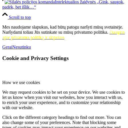
darbų paroda „Drauge su kūryba“ (mokyt. Aurimas Liekis);
Intelektualios žaidynės „Gink, saugok,
Laučių fil.
– Šilutės Martyno Jankaus pagrindinės mokyklos
padėk, bet išlik…“
mokytojos Esteros Žiliuvienės boružėlių paroda „Tos gražuolės
septyntaškės“; Henrikos Simonaitienės (Šilutė) fotografijos darbų
Scroll to top
paroda „Mūsų gamta“;
Pašyšių fil.
– fotodokumentikos paroda
„1923 m. įvykiai, pakeitę Lietuvos istoriją: faktai ir asmenybės”,
Mes naudojame slapukus, kad būtų patogu naršyti mūsų svetainėje.
skirta Klaipėdos krašto metams; Žydrės Adomaitienės tapybos
Naršydami toliau Jūs sutinkate su mūsų privatumo politika.
Daugiau
darbų paroda;
Ramučių fil
. – fotodokumentikos paroda „Reikėjo
apie privatumo politiką ir slapukus
berniukams padangių gilių ir aerodromo pilkųjų kelių…“. Šilutės
Gerai
Nesutinku
aviacijos techninio sporto klubo gyvenimo akimirkos (tuometinis
vadovas – Vladas Kensgaila). Skirta Stepono Dariaus ir Stasio
Girėno skrydžio per Atlantą metams; tautodailininkės Violetos
Cookie and Privacy Settings
Astrauskienės (Švėkšna) grafikos darbų paroda „Sapnuoju
gimtinę“;
Saugų fil.
– tautodailininkės Violetos Astrauskienės
grafikos darbų paroda „Dedikacija Vydūnui“;
Rusnės fil.
–
išeivijos menininkės Monikos Lionaitės (Stokholmas, Švedija)
How we use cookies
tapybos darbų paroda „Laisvės sieka“; Nikolajaus Ivanovo
medžio raižinių paroda „Įamžinti tautodailės raštai“;
Švėkšnos fil.
We may request cookies to be set on your device. We use cookies to
– Ievos Anilionytės (Kaunas) dailės darbų paroda ,,Laikas“;
let us know when you visit our websites, how you interact with us,
Traksėdžių fil.
– Violetos Astrauskienės (Švėkšna) grafikos
to enrich your user experience, and to customize your relationship
darbų paroda „Dedikacija moterybei“;
Usėnų fil.
– vaikų piešinių
with our website.
paroda „Usėnų pašto ženklai“ (vad. Biruta Mišeikienė ir Onutė
Miliauskienė); fotodokumentikos paroda „Pamario raštijos
Click on the different category headings to find out more. You can
lobynas“;
Vainuto fil.
– Šilutės suaugusiųjų dailės studijos
also change some of your preferences. Note that blocking some
tapybos darbų paroda „Paieška savęs“;
Vilkyčių fil.
– Nijolės
types of cookies may impact your experience on our websites and