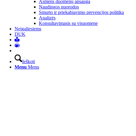
Asmens duomenų apsauga
Naudingos nuorodos
Smurto ir priekabiavimo prevencijos politika
Analizės
Konsultavimasis su visuomene
Neįgaliesiems
DUK
Ieškoti
Menu
Menu