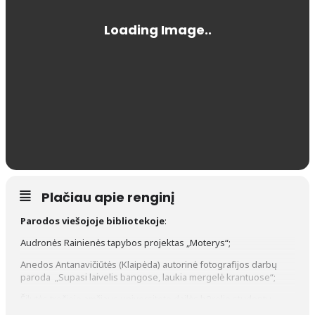
Plačiau apie renginį
Parodos viešojoje bibliotekoje
:
Audronės Rainienės tapybos projektas „Moterys“;
Anedos Antanavičiūtės (Klaipėda) autorinė fotografijos darbų
paroda „Supasi laivelis bangose, laukia mergelė krantuose“;
Šilutės trečiojo amžiaus universiteto dailės būrelio studentų
kūrybinių darbų paroda „Spalviniai etiudai“ (mokyt. Aurimas