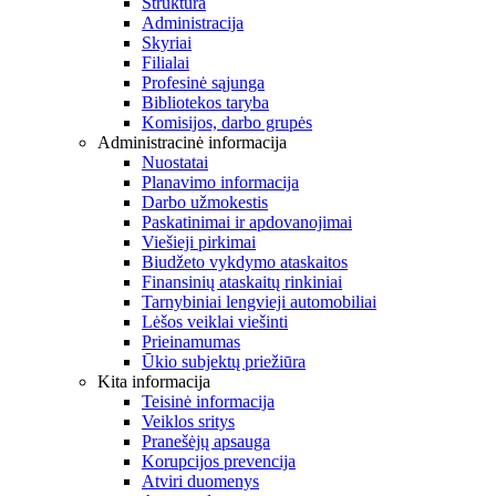
Struktūra
Administracija
Skyriai
Filialai
Profesinė sąjunga
Bibliotekos taryba
Komisijos, darbo grupės
Administracinė informacija
Nuostatai
Planavimo informacija
Darbo užmokestis
Paskatinimai ir apdovanojimai
Viešieji pirkimai
Biudžeto vykdymo ataskaitos
Finansinių ataskaitų rinkiniai
Tarnybiniai lengvieji automobiliai
Lėšos veiklai viešinti
Prieinamumas
Ūkio subjektų priežiūra
Kita informacija
Teisinė informacija
Veiklos sritys
Pranešėjų apsauga
Korupcijos prevencija
Atviri duomenys