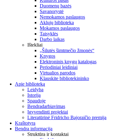
Kultūros pasas
Duomenų bazės
Savanorystė
Nemokamos paslaugos
Aklųjų biblioteka
Mokamos paslaugos
Taisyklės
Darbo laikas
Ištekliai
„Šilutės šimtmečio žmonės“
Knygos
Elektroninis knygų katalogas
Periodiniai leidiniai
Virtualios parodos
Klauskite bibliotekininko
Apie biblioteką
Leidyba
Istorija
Spaudoje
Bendradarbiavimas
Įgyvendinti projektai
Literatūrinė Fridricho Bajoraičio premija
Kraštotyra
Bendra informacija
Struktūra ir kontaktai