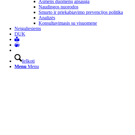
Asmens duomenų apsauga
Naudingos nuorodos
Smurto ir priekabiavimo prevencijos politika
Analizės
Konsultavimasis su visuomene
Neįgaliesiems
DUK
Ieškoti
Menu
Menu