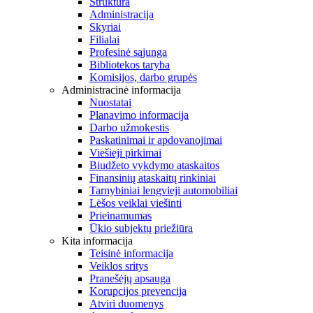
Struktūra
Administracija
Skyriai
Filialai
Profesinė sąjunga
Bibliotekos taryba
Komisijos, darbo grupės
Administracinė informacija
Nuostatai
Planavimo informacija
Darbo užmokestis
Paskatinimai ir apdovanojimai
Viešieji pirkimai
Biudžeto vykdymo ataskaitos
Finansinių ataskaitų rinkiniai
Tarnybiniai lengvieji automobiliai
Lėšos veiklai viešinti
Prieinamumas
Ūkio subjektų priežiūra
Kita informacija
Teisinė informacija
Veiklos sritys
Pranešėjų apsauga
Korupcijos prevencija
Atviri duomenys