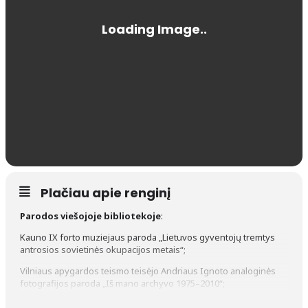
Plačiau apie renginį
Parodos viešojoje bibliotekoje
:
Kauno IX forto muziejaus paroda „Lietuvos gyventojų tremtys
antrosios sovietinės okupacijos metais“;
Vilniaus apygardos teismo teisėjo Andriaus Ignoto analoginės
fotografijos paroda „Iš mano archyvo 1975–2010“;
Laimos Dulkytės-Micienės (Šilutė) tapybos darbų paroda;