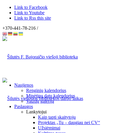
Link to Facebook
Link to Youtube
Link to Rss this site
+370-441-78-216 /
Naujienos
Renginių kalendorius
Minėtinų datų kalendorius
Vaizdų galerija
Paslaugos
Lankytojui
Kaip tapti skaitytoju
Projektas „Tu – daugiau nei CV“
Užsiėmimai