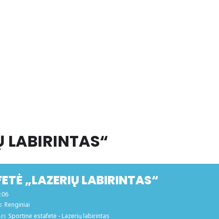
Ų LABIRINTAS“
ETĖ „LAZERIŲ LABIRINTAS“
2:06
s
Renginiai
mės
Sportinė estafetė - Lazerių labirintas