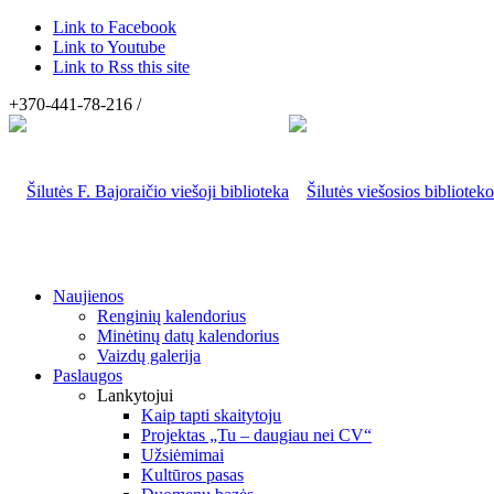
Link to Facebook
Link to Youtube
Link to Rss this site
+370-441-78-216 /
Naujienos
Renginių kalendorius
Minėtinų datų kalendorius
Vaizdų galerija
Paslaugos
Lankytojui
Kaip tapti skaitytoju
Projektas „Tu – daugiau nei CV“
Užsiėmimai
Kultūros pasas