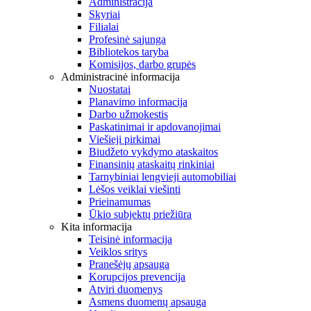
Administracija
Skyriai
Filialai
Profesinė sąjunga
Bibliotekos taryba
Komisijos, darbo grupės
Administracinė informacija
Nuostatai
Planavimo informacija
Darbo užmokestis
Paskatinimai ir apdovanojimai
Viešieji pirkimai
Biudžeto vykdymo ataskaitos
Finansinių ataskaitų rinkiniai
Tarnybiniai lengvieji automobiliai
Lėšos veiklai viešinti
Prieinamumas
Ūkio subjektų priežiūra
Kita informacija
Teisinė informacija
Veiklos sritys
Pranešėjų apsauga
Korupcijos prevencija
Atviri duomenys
Asmens duomenų apsauga