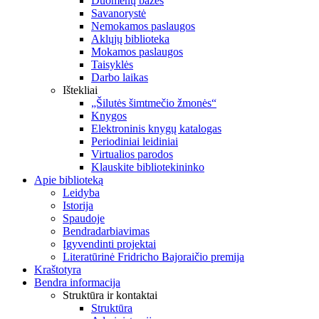
Duomenų bazės
Savanorystė
Nemokamos paslaugos
Aklųjų biblioteka
Mokamos paslaugos
Taisyklės
Darbo laikas
Ištekliai
„Šilutės šimtmečio žmonės“
Knygos
Elektroninis knygų katalogas
Periodiniai leidiniai
Virtualios parodos
Klauskite bibliotekininko
Apie biblioteką
Leidyba
Istorija
Spaudoje
Bendradarbiavimas
Įgyvendinti projektai
Literatūrinė Fridricho Bajoraičio premija
Kraštotyra
Bendra informacija
Struktūra ir kontaktai
Struktūra