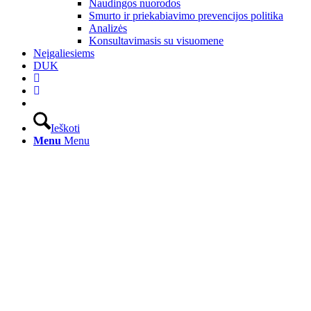
Naudingos nuorodos
Smurto ir priekabiavimo prevencijos politika
Analizės
Konsultavimasis su visuomene
Neįgaliesiems
DUK
Ieškoti
Menu
Menu