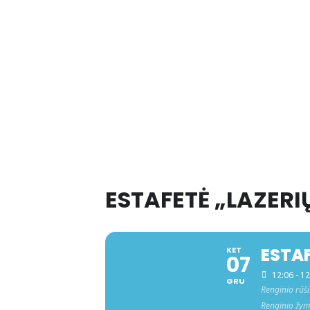
ESTAFETĖ „LAZERI
ESTAF
KET
07
12:06 - 1
GRU
Renginio rūši
Renginio žy