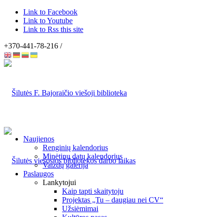
Link to Facebook
Link to Youtube
Link to Rss this site
+370-441-78-216 /
Naujienos
Renginių kalendorius
Minėtinų datų kalendorius
Vaizdų galerija
Paslaugos
Lankytojui
Kaip tapti skaitytoju
Projektas „Tu – daugiau nei CV“
Užsiėmimai