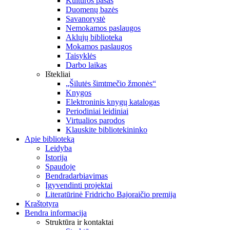
Kultūros pasas
Duomenų bazės
Savanorystė
Nemokamos paslaugos
Aklųjų biblioteka
Mokamos paslaugos
Taisyklės
Darbo laikas
Ištekliai
„Šilutės šimtmečio žmonės“
Knygos
Elektroninis knygų katalogas
Periodiniai leidiniai
Virtualios parodos
Klauskite bibliotekininko
Apie biblioteką
Leidyba
Istorija
Spaudoje
Bendradarbiavimas
Įgyvendinti projektai
Literatūrinė Fridricho Bajoraičio premija
Kraštotyra
Bendra informacija
Struktūra ir kontaktai