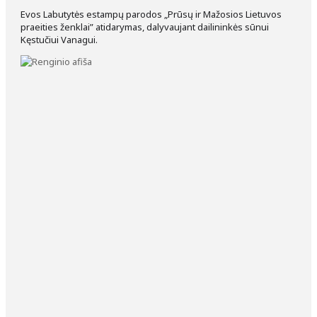
Evos Labutytės estampų parodos „Prūsų ir Mažosios Lietuvos
praeities ženklai” atidarymas, dalyvaujant dailininkės sūnui
Kęstučiui Vanagui.