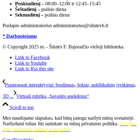
Penktadienį –
08:00–12:00 ir 12:45–15:45
Šeštadienį –
poilsio diena
Sekmadienį –
poilsio diena
Puslapio administratorius administratorius@silutevb.lt
* Darbuotojams
© Copyright 2025 m. - Šilutės F. Bajoraičio viešoji biblioteka
Link to Facebook
Link to Youtube
Link to Rss this site
Pramogauk interaktyviai: boulingas, šokiai, aukštikalnių įveikimas,
3D ...
Virtuali rubrika „Savaitės anekdotas“
Scroll to top
Mes naudojame slapukus, kad būtų patogu naršyti mūsų svetainėje.
Naršydami toliau Jūs sutinkate su mūsų privatumo politika.
Daugiau
apie privatumo politiką ir slapukus
Gerai
Nesutinku