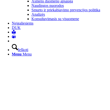
Asmens duomenų apsauga
Naudingos nuorodos
Smurto ir priekabiavimo prevencijos politika
Analizės
Konsultavimasis su visuomene
Neįgaliesiems
DUK
Ieškoti
Menu
Menu