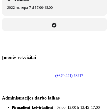
2022 m. liepa 7 d.
17:00
-
18:00
Įmonės rekvizitai
Biudžetinė įstaiga.
Šilutės rajono savivaldybės Fridricho
Bajoraičio viešoji biblioteka
Tilžės g. 10, LT-99172, Šilutė, tel.
(+370 441) 78217
,
el. paštas info@silutevb.lt, www.silutevb.lt
Duomenys kaupiami ir saugomi Juridinių asmenų
registre, įmonės kodas 190700188.
Administracijos darbo laikas
Pirmadienį–ketvirtadienį –
08:00–12:00 ir 12:45–17:00