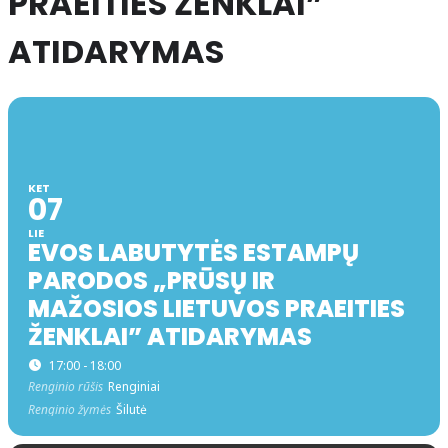
PRAEITIES ŽENKLAI”
ATIDARYMAS
KET
07
LIE
EVOS LABUTYTĖS ESTAMPŲ
PARODOS „PRŪSŲ IR
MAŽOSIOS LIETUVOS PRAEITIES
ŽENKLAI” ATIDARYMAS
17:00 - 18:00
Renginio rūšis
Renginiai
Renginio žymės
Šilutė