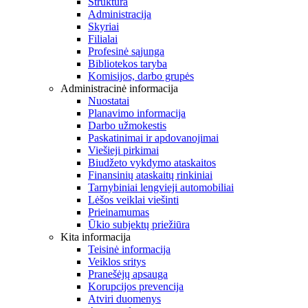
Struktūra
Administracija
Skyriai
Filialai
Profesinė sąjunga
Bibliotekos taryba
Komisijos, darbo grupės
Administracinė informacija
Nuostatai
Planavimo informacija
Darbo užmokestis
Paskatinimai ir apdovanojimai
Viešieji pirkimai
Biudžeto vykdymo ataskaitos
Finansinių ataskaitų rinkiniai
Tarnybiniai lengvieji automobiliai
Lėšos veiklai viešinti
Prieinamumas
Ūkio subjektų priežiūra
Kita informacija
Teisinė informacija
Veiklos sritys
Pranešėjų apsauga
Korupcijos prevencija
Atviri duomenys