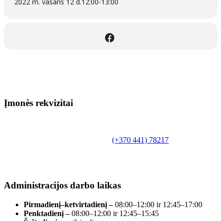
2022 m. vasaris 12 d.
12:00
-
13:00
Įmonės rekvizitai
Biudžetinė įstaiga.
Šilutės rajono savivaldybės Fridricho
Bajoraičio viešoji biblioteka
Tilžės g. 10, LT-99172, Šilutė, tel.
(+370 441) 78217
,
el. paštas info@silutevb.lt, www.silutevb.lt
Duomenys kaupiami ir saugomi Juridinių asmenų
registre, įmonės kodas 190700188.
Administracijos darbo laikas
Pirmadienį–ketvirtadienį –
08:00–12:00 ir 12:45–17:00
Penktadienį –
08:00–12:00 ir 12:45–15:45