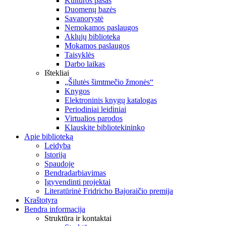
Kultūros pasas
Duomenų bazės
Savanorystė
Nemokamos paslaugos
Aklųjų biblioteka
Mokamos paslaugos
Taisyklės
Darbo laikas
Ištekliai
„Šilutės šimtmečio žmonės“
Knygos
Elektroninis knygų katalogas
Periodiniai leidiniai
Virtualios parodos
Klauskite bibliotekininko
Apie biblioteką
Leidyba
Istorija
Spaudoje
Bendradarbiavimas
Įgyvendinti projektai
Literatūrinė Fridricho Bajoraičio premija
Kraštotyra
Bendra informacija
Struktūra ir kontaktai