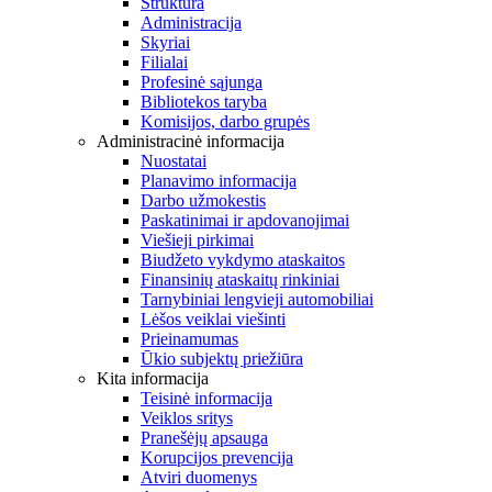
Struktūra
Administracija
Skyriai
Filialai
Profesinė sąjunga
Bibliotekos taryba
Komisijos, darbo grupės
Administracinė informacija
Nuostatai
Planavimo informacija
Darbo užmokestis
Paskatinimai ir apdovanojimai
Viešieji pirkimai
Biudžeto vykdymo ataskaitos
Finansinių ataskaitų rinkiniai
Tarnybiniai lengvieji automobiliai
Lėšos veiklai viešinti
Prieinamumas
Ūkio subjektų priežiūra
Kita informacija
Teisinė informacija
Veiklos sritys
Pranešėjų apsauga
Korupcijos prevencija
Atviri duomenys