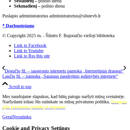
Šeštadienį –
poilsio diena
Sekmadienį –
poilsio diena
Puslapio administratorius administratorius@silutevb.lt
* Darbuotojams
© Copyright 2025 m. - Šilutės F. Bajoraičio viešoji biblioteka
Link to Facebook
Link to Youtube
Link to Rss this site
Degučių fil. – saugesnio interneto pamoka „Internetiniai draugai“
Laučių fil. – pamoka „Saugaus naudojimo galimybės internete“
Scroll to top
Mes naudojame slapukus, kad būtų patogu naršyti mūsų svetainėje.
Naršydami toliau Jūs sutinkate su mūsų privatumo politika.
Daugiau
apie privatumo politiką ir slapukus
Gerai
Nesutinku
Cookie and Privacy Settings