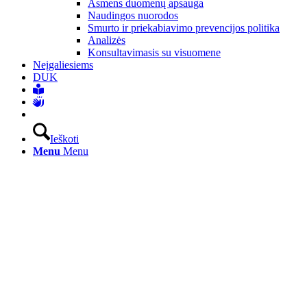
Asmens duomenų apsauga
Naudingos nuorodos
Smurto ir priekabiavimo prevencijos politika
Analizės
Konsultavimasis su visuomene
Neįgaliesiems
DUK
Ieškoti
Menu
Menu