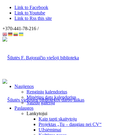
Link to Facebook
Link to Youtube
Link to Rss this site
+370-441-78-216 /
Naujienos
Renginių kalendorius
Minėtinų datų kalendorius
Vaizdų galerija
Paslaugos
Lankytojui
Kaip tapti skaitytoju
Projektas „Tu – daugiau nei CV“
Užsiėmimai