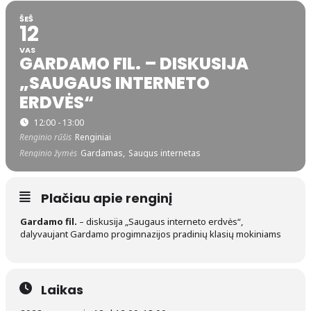
ŠEŠ
12
VAS
GARDAMO FIL. – DISKUSIJA
„SAUGAUS INTERNETO
ERDVĖS“
12:00 - 13:00
Renginio rūšis
Renginiai
Renginio žymės
Gardamas,
Saugus internetas
Plačiau apie renginį
Gardamo fil.
– diskusija „Saugaus interneto erdvės“,
dalyvaujant Gardamo progimnazijos pradinių klasių mokiniams
Laikas