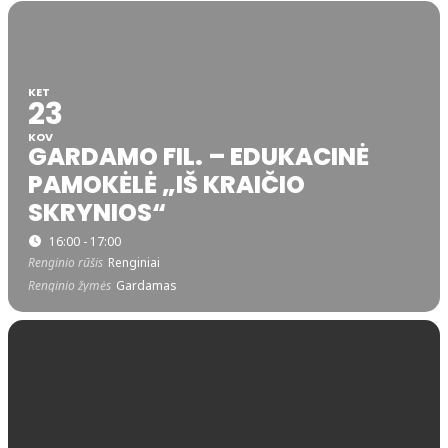
KET
23
KOV
GARDAMO FIL. – EDUKACINĖ
PAMOKĖLĖ „IŠ KRAIČIO
SKRYNIOS“
16:00 - 17:00
Renginio rūšis
Renginiai
Renginio žymės
Gardamas