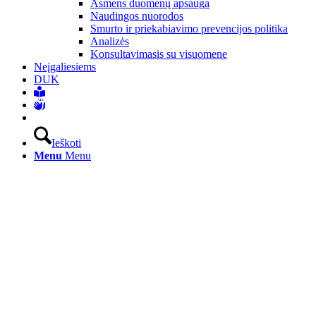
Asmens duomenų apsauga
Naudingos nuorodos
Smurto ir priekabiavimo prevencijos politika
Analizės
Konsultavimasis su visuomene
Neįgaliesiems
DUK
Ieškoti
Menu
Menu