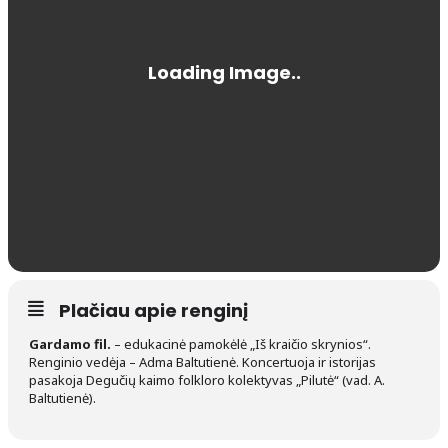
Plačiau apie renginį
Gardamo fil.
– edukacinė pamokėlė „Iš kraičio skrynios“.
Renginio vedėja – Adma Baltutienė. Koncertuoja ir istorijas
pasakoja Degučių kaimo folkloro kolektyvas „Pilutė“ (vad. A.
Baltutienė).