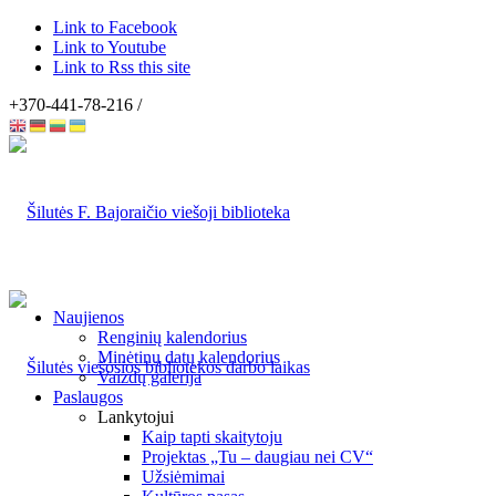
Link to Facebook
Link to Youtube
Link to Rss this site
+370-441-78-216 /
Naujienos
Renginių kalendorius
Minėtinų datų kalendorius
Vaizdų galerija
Paslaugos
Lankytojui
Kaip tapti skaitytoju
Projektas „Tu – daugiau nei CV“
Užsiėmimai