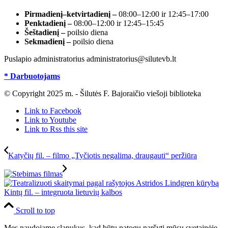
Pirmadienį–ketvirtadienį –
08:00–12:00 ir 12:45–17:00
Penktadienį –
08:00–12:00 ir 12:45–15:45
Šeštadienį –
poilsio diena
Sekmadienį –
poilsio diena
Puslapio administratorius administratorius@silutevb.lt
* Darbuotojams
© Copyright 2025 m. - Šilutės F. Bajoraičio viešoji biblioteka
Link to Facebook
Link to Youtube
Link to Rss this site
Katyčių fil. – filmo „Tyčiotis negalima, draugauti“ peržiūra
Kintų fil. – integruota lietuvių kalbos
Scroll to top
Mes naudojame slapukus, kad būtų patogu naršyti mūsų svetainėje.