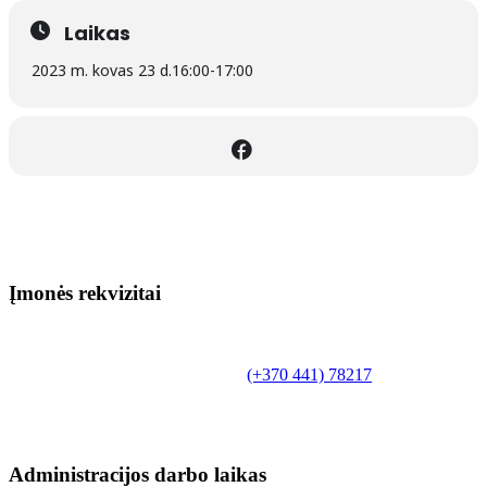
Laikas
2023 m. kovas 23 d.
16:00
-
17:00
Įmonės rekvizitai
Biudžetinė įstaiga.
Šilutės rajono savivaldybės Fridricho
Bajoraičio viešoji biblioteka
Tilžės g. 10, LT-99172, Šilutė, tel.
(+370 441) 78217
,
el. paštas info@silutevb.lt, www.silutevb.lt
Duomenys kaupiami ir saugomi Juridinių asmenų
registre, įmonės kodas 190700188.
Administracijos darbo laikas