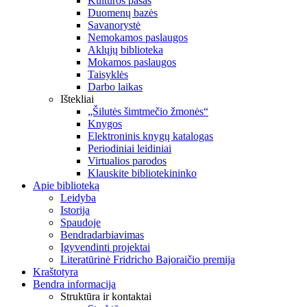
Kultūros pasas
Duomenų bazės
Savanorystė
Nemokamos paslaugos
Aklųjų biblioteka
Mokamos paslaugos
Taisyklės
Darbo laikas
Ištekliai
„Šilutės šimtmečio žmonės“
Knygos
Elektroninis knygų katalogas
Periodiniai leidiniai
Virtualios parodos
Klauskite bibliotekininko
Apie biblioteką
Leidyba
Istorija
Spaudoje
Bendradarbiavimas
Įgyvendinti projektai
Literatūrinė Fridricho Bajoraičio premija
Kraštotyra
Bendra informacija
Struktūra ir kontaktai