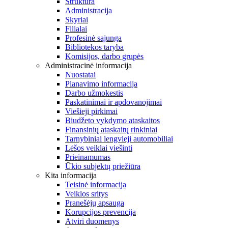
Struktūra
Administracija
Skyriai
Filialai
Profesinė sąjunga
Bibliotekos taryba
Komisijos, darbo grupės
Administracinė informacija
Nuostatai
Planavimo informacija
Darbo užmokestis
Paskatinimai ir apdovanojimai
Viešieji pirkimai
Biudžeto vykdymo ataskaitos
Finansinių ataskaitų rinkiniai
Tarnybiniai lengvieji automobiliai
Lėšos veiklai viešinti
Prieinamumas
Ūkio subjektų priežiūra
Kita informacija
Teisinė informacija
Veiklos sritys
Pranešėjų apsauga
Korupcijos prevencija
Atviri duomenys