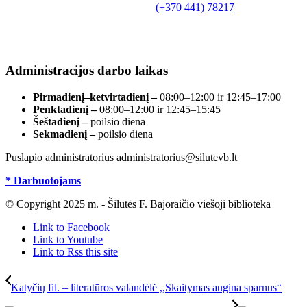
Tilžės g. 10, LT-99172, Šilutė, tel.
(+370 441) 78217
,
el. paštas info@silutevb.lt, www.silutevb.lt
Duomenys kaupiami ir saugomi Juridinių asmenų
registre, įmonės kodas 190700188.
Administracijos darbo laikas
Pirmadienį–ketvirtadienį –
08:00–12:00 ir 12:45–17:00
Penktadienį –
08:00–12:00 ir 12:45–15:45
Šeštadienį –
poilsio diena
Sekmadienį –
poilsio diena
Puslapio administratorius administratorius@silutevb.lt
* Darbuotojams
© Copyright 2025 m. - Šilutės F. Bajoraičio viešoji biblioteka
Link to Facebook
Link to Youtube
Link to Rss this site
Katyčių fil. – literatūros valandėlė ,,Skaitymas augina sparnus“