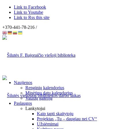
Link to Facebook
Link to Youtube
Link to Rss this site
+370-441-78-216 /
Naujienos
Renginių kalendorius
Minėtinų datų kalendorius
Vaizdų galerija
Paslaugos
Lankytojui
Kaip tapti skaitytoju
Projektas „Tu – daugiau nei CV“
Užsiėmimai