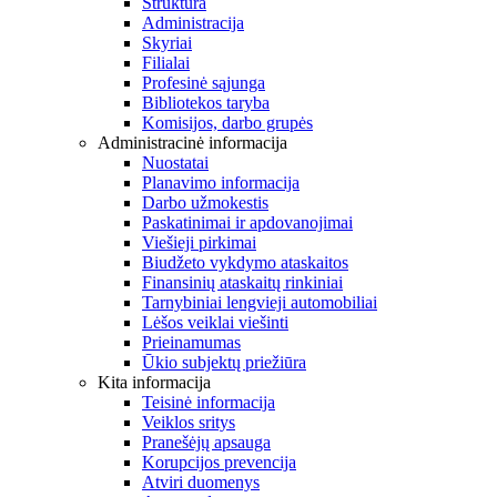
Struktūra
Administracija
Skyriai
Filialai
Profesinė sąjunga
Bibliotekos taryba
Komisijos, darbo grupės
Administracinė informacija
Nuostatai
Planavimo informacija
Darbo užmokestis
Paskatinimai ir apdovanojimai
Viešieji pirkimai
Biudžeto vykdymo ataskaitos
Finansinių ataskaitų rinkiniai
Tarnybiniai lengvieji automobiliai
Lėšos veiklai viešinti
Prieinamumas
Ūkio subjektų priežiūra
Kita informacija
Teisinė informacija
Veiklos sritys
Pranešėjų apsauga
Korupcijos prevencija
Atviri duomenys