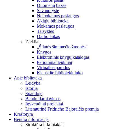
Kultūros pasas
Duomenų bazės
Savanorystė
Nemokamos paslaugos
Aklųjų biblioteka
Mokamos paslaugos
Taisyklės
Darbo laikas
Ištekliai
„Šilutės šimtmečio žmonės“
Knygos
Elektroninis knygų katalogas
Periodiniai leidiniai
Virtualios parodos
Klauskite bibliotekininko
Apie biblioteką
Leidyba
Istorija
Spaudoje
Bendradarbiavimas
Įgyvendinti projektai
Literatūrinė Fridricho Bajoraičio premija
Kraštotyra
Bendra informacija
Struktūra ir kontaktai