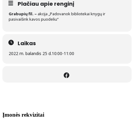
Plačiau apie renginį
Grabupių fil. –
akcija „Padovanok bibliotekai knygų ir
pasivaišink kavos puodeliu“
Laikas
2022 m. balandis 25 d.
10:00
-
11:00
Įmonės rekvizitai
Biudžetinė įstaiga.
Šilutės rajono savivaldybės Fridricho
Bajoraičio viešoji biblioteka