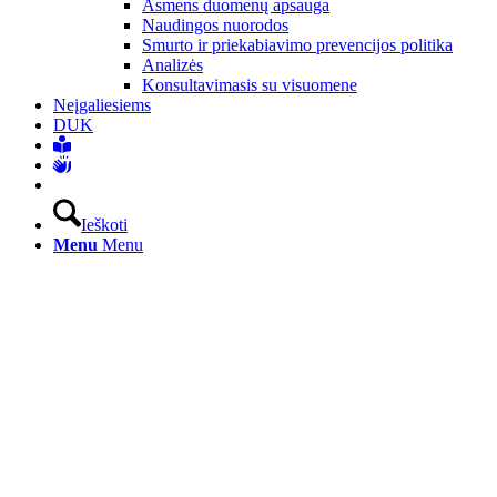
Asmens duomenų apsauga
Naudingos nuorodos
Smurto ir priekabiavimo prevencijos politika
Analizės
Konsultavimasis su visuomene
Neįgaliesiems
DUK
Ieškoti
Menu
Menu