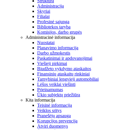
Struktūra
Administracija
Skyriai
Filialai
Profesinė sąjunga
Bibliotekos taryba
Komisijos, darbo grupės
Administracinė informacija
Nuostatai
Planavimo informacija
Darbo užmokestis
Paskatinimai ir apdovanojimai
Viešieji pirkimai
Biudžeto vykdymo ataskaitos
Finansinių ataskaitų rinkiniai
Tarnybiniai lengvieji automobiliai
Lėšos veiklai viešinti
Prieinamumas
Ūkio subjektų priežiūra
Kita informacija
Teisinė informacija
Veiklos sritys
Pranešėjų apsauga
Korupcijos prevencija
Atviri duomenys