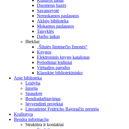
Kultūros pasas
Duomenų bazės
Savanorystė
Nemokamos paslaugos
Aklųjų biblioteka
Mokamos paslaugos
Taisyklės
Darbo laikas
Ištekliai
„Šilutės šimtmečio žmonės“
Knygos
Elektroninis knygų katalogas
Periodiniai leidiniai
Virtualios parodos
Klauskite bibliotekininko
Apie biblioteką
Leidyba
Istorija
Spaudoje
Bendradarbiavimas
Įgyvendinti projektai
Literatūrinė Fridricho Bajoraičio premija
Kraštotyra
Bendra informacija
Struktūra ir kontaktai