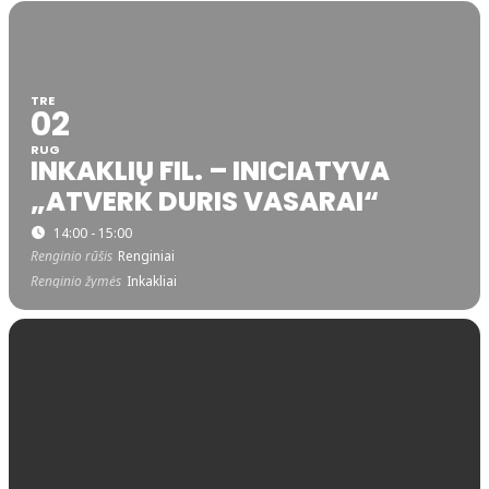
TRE
02
RUG
INKAKLIŲ FIL. – INICIATYVA
„ATVERK DURIS VASARAI“
14:00 - 15:00
Renginio rūšis
Renginiai
Renginio žymės
Inkakliai