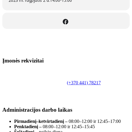
2023 m. rugpjūtis 2 d.
14:00
-
15:00
Įmonės rekvizitai
Biudžetinė įstaiga.
Šilutės rajono savivaldybės Fridricho
Bajoraičio viešoji biblioteka
Tilžės g. 10, LT-99172, Šilutė, tel.
(+370 441) 78217
,
el. paštas info@silutevb.lt, www.silutevb.lt
Duomenys kaupiami ir saugomi Juridinių asmenų
registre, įmonės kodas 190700188.
Administracijos darbo laikas
Pirmadienį–ketvirtadienį –
08:00–12:00 ir 12:45–17:00
Penktadienį –
08:00–12:00 ir 12:45–15:45
Šeštadienį –
poilsio diena