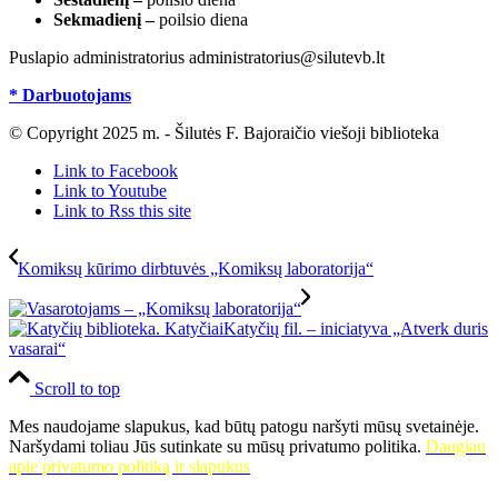
Sekmadienį –
poilsio diena
Puslapio administratorius administratorius@silutevb.lt
* Darbuotojams
© Copyright 2025 m. - Šilutės F. Bajoraičio viešoji biblioteka
Link to Facebook
Link to Youtube
Link to Rss this site
Komiksų kūrimo dirbtuvės „Komiksų laboratorija“
Katyčių fil. – iniciatyva „Atverk duris
vasarai“
Scroll to top
Mes naudojame slapukus, kad būtų patogu naršyti mūsų svetainėje.
Naršydami toliau Jūs sutinkate su mūsų privatumo politika.
Daugiau
apie privatumo politiką ir slapukus