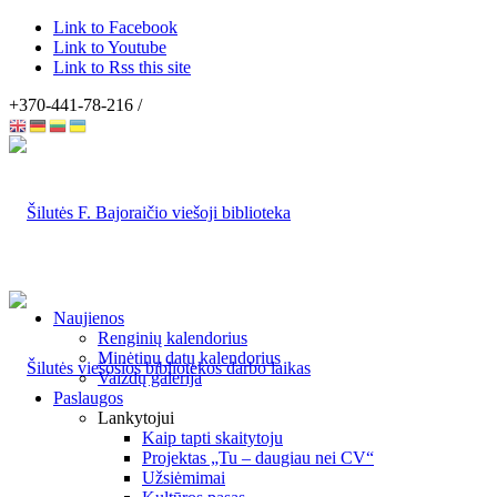
Link to Facebook
Link to Youtube
Link to Rss this site
+370-441-78-216 /
Naujienos
Renginių kalendorius
Minėtinų datų kalendorius
Vaizdų galerija
Paslaugos
Lankytojui
Kaip tapti skaitytoju
Projektas „Tu – daugiau nei CV“
Užsiėmimai