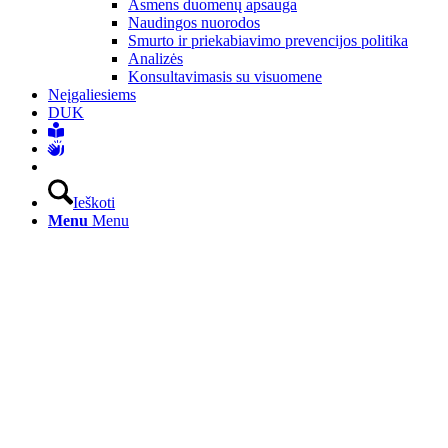
Asmens duomenų apsauga
Naudingos nuorodos
Smurto ir priekabiavimo prevencijos politika
Analizės
Konsultavimasis su visuomene
Neįgaliesiems
DUK
Ieškoti
Menu
Menu