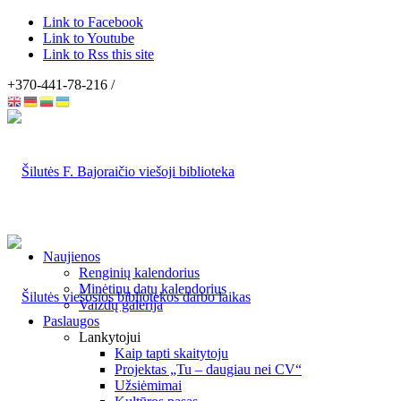
Link to Facebook
Link to Youtube
Link to Rss this site
+370-441-78-216 /
Naujienos
Renginių kalendorius
Minėtinų datų kalendorius
Vaizdų galerija
Paslaugos
Lankytojui
Kaip tapti skaitytoju
Projektas „Tu – daugiau nei CV“
Užsiėmimai