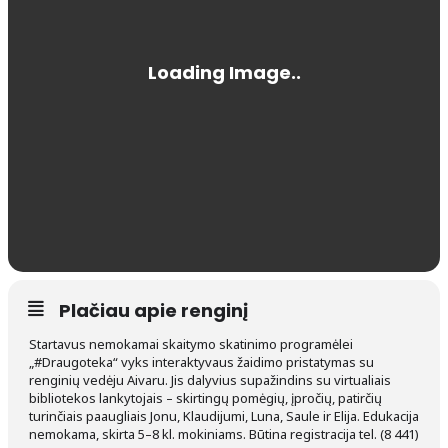
Plačiau apie renginį
Startavus nemokamai skaitymo skatinimo programėlei
„#Draugoteka“ vyks interaktyvaus žaidimo pristatymas su
renginių vedėju Aivaru. Jis dalyvius supažindins su virtualiais
bibliotekos lankytojais – skirtingų pomėgių, įpročių, patirčių
turinčiais paaugliais Jonu, Klaudijumi, Luna, Saule ir Elija. Edukacija
nemokama, skirta 5–8 kl. mokiniams. Būtina registracija tel. (8 441)