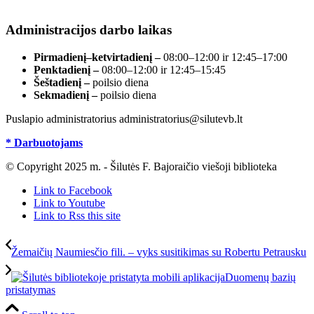
registre, įmonės kodas 190700188.
Administracijos darbo laikas
Pirmadienį–ketvirtadienį –
08:00–12:00 ir 12:45–17:00
Penktadienį –
08:00–12:00 ir 12:45–15:45
Šeštadienį –
poilsio diena
Sekmadienį –
poilsio diena
Puslapio administratorius administratorius@silutevb.lt
* Darbuotojams
© Copyright 2025 m. - Šilutės F. Bajoraičio viešoji biblioteka
Link to Facebook
Link to Youtube
Link to Rss this site
Žemaičių Naumiesčio fili. – vyks susitikimas su Robertu Petrausku
Duomenų bazių
pristatymas