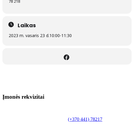
78 218
Laikas
2023 m. vasaris 23 d.
10:00
-
11:30
Įmonės rekvizitai
Biudžetinė įstaiga.
Šilutės rajono savivaldybės Fridricho
Bajoraičio viešoji biblioteka
Tilžės g. 10, LT-99172, Šilutė, tel.
(+370 441) 78217
,
el. paštas info@silutevb.lt, www.silutevb.lt
Duomenys kaupiami ir saugomi Juridinių asmenų