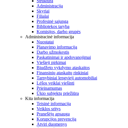
Struktūra
Administracija
Skyriai
Filialai
Profesinė sąjunga
Bibliotekos taryba
Komisijos, darbo grupės
Administracinė informacija
Nuostatai
Planavimo informacija
Darbo užmokestis
Paskatinimai ir apdovanojimai
Viešieji pirkimai
Biudžeto vykdymo ataskaitos
Finansinių ataskaitų rinkiniai
Tarnybiniai lengvieji automobiliai
Lėšos veiklai viešinti
Prieinamumas
Ūkio subjektų priežiūra
Kita informacija
Teisinė informacija
Veiklos sritys
Pranešėjų apsauga
Korupcijos prevencija
Atviri duomenys