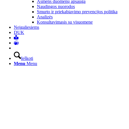
Asmens duomenų apsauga
Naudingos nuorodos
Smurto ir priekabiavimo prevencijos politika
Analizės
Konsultavimasis su visuomene
Neįgaliesiems
DUK
Ieškoti
Menu
Menu