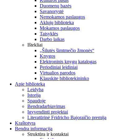
Kultūros pasas
Duomenų bazės
Savanorystė
Nemokamos paslaugos
Aklųjų biblioteka
Mokamos paslaugos
Taisyklės
Darbo laikas
Ištekliai
„Šilutės šimtmečio žmonės“
Knygos
Elektroninis knygų katalogas
Periodiniai leidiniai
Virtualios parodos
Klauskite bibliotekininko
Apie biblioteką
Leidyba
Istorija
Spaudoje
Bendradarbiavimas
Įgyvendinti projektai
Literatūrinė Fridricho Bajoraičio premija
Kraštotyra
Bendra informacija
Struktūra ir kontaktai