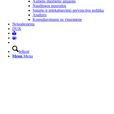
Asmens duomenų apsauga
Naudingos nuorodos
Smurto ir priekabiavimo prevencijos politika
Analizės
Konsultavimasis su visuomene
Neįgaliesiems
DUK
Ieškoti
Menu
Menu