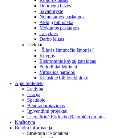
Kultūros pasas
Duomenų bazės
Savanorystė
Nemokamos paslaugos
Aklųjų biblioteka
Mokamos paslaugos
Taisyklės
Darbo laikas
Ištekliai
„Šilutės šimtmečio žmonės“
Knygos
Elektroninis knygų katalogas
Periodiniai leidiniai
Virtualios parodos
Klauskite bibliotekininko
Apie biblioteką
Leidyba
Istorija
Spaudoje
Bendradarbiavimas
Įgyvendinti projektai
Literatūrinė Fridricho Bajoraičio premija
Kraštotyra
Bendra informacija
Struktūra ir kontaktai