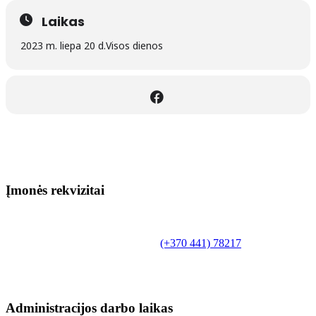
Laikas
2023 m. liepa 20 d.
Visos dienos
Įmonės rekvizitai
Biudžetinė įstaiga.
Šilutės rajono savivaldybės Fridricho
Bajoraičio viešoji biblioteka
Tilžės g. 10, LT-99172, Šilutė, tel.
(+370 441) 78217
,
el. paštas info@silutevb.lt, www.silutevb.lt
Duomenys kaupiami ir saugomi Juridinių asmenų
registre, įmonės kodas 190700188.
Administracijos darbo laikas