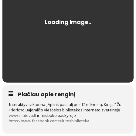
Plačiau apie renginį
Interaktyvi viktorina „Aplink pasaulį per 12 mėnesių. Kinija.“ Žr.
Fridricho Bajoraičio viešosios bibliotekos interneto svetainėje
www.silutevb.lt
ir feisbuko paskyroje
https://www.facebook.com/silutesbiblioteka
.