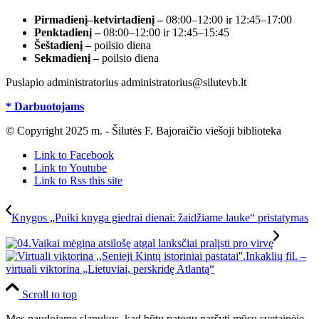
Pirmadienį–ketvirtadienį –
08:00–12:00 ir 12:45–17:00
Penktadienį –
08:00–12:00 ir 12:45–15:45
Šeštadienį –
poilsio diena
Sekmadienį –
poilsio diena
Puslapio administratorius administratorius@silutevb.lt
* Darbuotojams
© Copyright 2025 m. - Šilutės F. Bajoraičio viešoji biblioteka
Link to Facebook
Link to Youtube
Link to Rss this site
Knygos „Puiki knyga giedrai dienai: žaidžiame lauke“ pristatymas
Inkaklių fil. –
virtuali viktorina „Lietuviai, perskridę Atlantą“
Scroll to top
Mes naudojame slapukus, kad būtų patogu naršyti mūsų svetainėje.