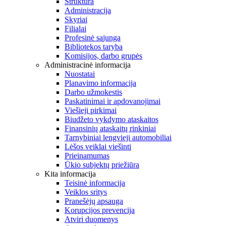
Struktūra
Administracija
Skyriai
Filialai
Profesinė sąjunga
Bibliotekos taryba
Komisijos, darbo grupės
Administracinė informacija
Nuostatai
Planavimo informacija
Darbo užmokestis
Paskatinimai ir apdovanojimai
Viešieji pirkimai
Biudžeto vykdymo ataskaitos
Finansinių ataskaitų rinkiniai
Tarnybiniai lengvieji automobiliai
Lėšos veiklai viešinti
Prieinamumas
Ūkio subjektų priežiūra
Kita informacija
Teisinė informacija
Veiklos sritys
Pranešėjų apsauga
Korupcijos prevencija
Atviri duomenys