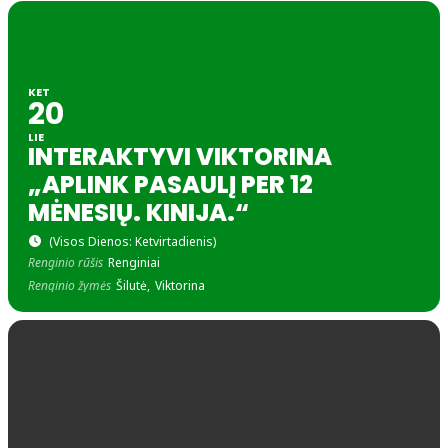
KET
20
LIE
INTERAKTYVI VIKTORINA
„APLINK PASAULĮ PER 12
MĖNESIŲ. KINIJA.“
(Visos Dienos: Ketvirtadienis)
Renginio rūšis
Renginiai
Renginio žymės
Šilutė,
Viktorina