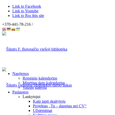
Link to Facebook
Link to Youtube
Link to Rss this site
+370-441-78-216 /
Naujienos
Renginių kalendorius
Minėtinų datų kalendorius
Vaizdų galerija
Paslaugos
Lankytojui
Kaip tapti skaitytoju
Projektas „Tu – daugiau nei CV“
Užsiėmimai