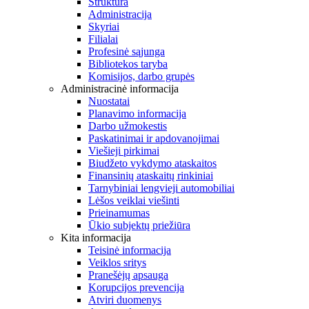
Struktūra
Administracija
Skyriai
Filialai
Profesinė sąjunga
Bibliotekos taryba
Komisijos, darbo grupės
Administracinė informacija
Nuostatai
Planavimo informacija
Darbo užmokestis
Paskatinimai ir apdovanojimai
Viešieji pirkimai
Biudžeto vykdymo ataskaitos
Finansinių ataskaitų rinkiniai
Tarnybiniai lengvieji automobiliai
Lėšos veiklai viešinti
Prieinamumas
Ūkio subjektų priežiūra
Kita informacija
Teisinė informacija
Veiklos sritys
Pranešėjų apsauga
Korupcijos prevencija
Atviri duomenys