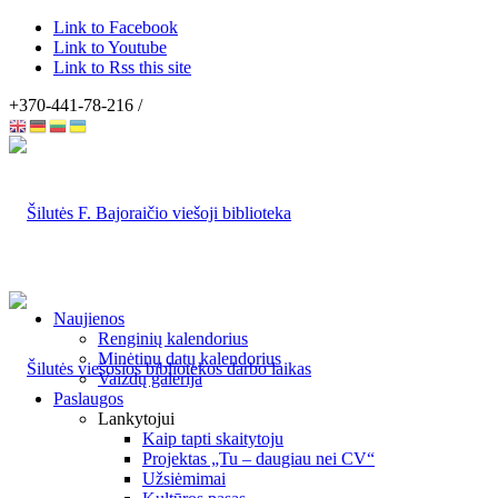
Link to Facebook
Link to Youtube
Link to Rss this site
+370-441-78-216 /
Naujienos
Renginių kalendorius
Minėtinų datų kalendorius
Vaizdų galerija
Paslaugos
Lankytojui
Kaip tapti skaitytoju
Projektas „Tu – daugiau nei CV“
Užsiėmimai