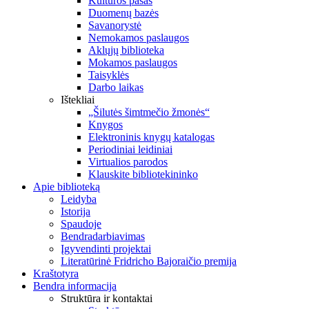
Kultūros pasas
Duomenų bazės
Savanorystė
Nemokamos paslaugos
Aklųjų biblioteka
Mokamos paslaugos
Taisyklės
Darbo laikas
Ištekliai
„Šilutės šimtmečio žmonės“
Knygos
Elektroninis knygų katalogas
Periodiniai leidiniai
Virtualios parodos
Klauskite bibliotekininko
Apie biblioteką
Leidyba
Istorija
Spaudoje
Bendradarbiavimas
Įgyvendinti projektai
Literatūrinė Fridricho Bajoraičio premija
Kraštotyra
Bendra informacija
Struktūra ir kontaktai