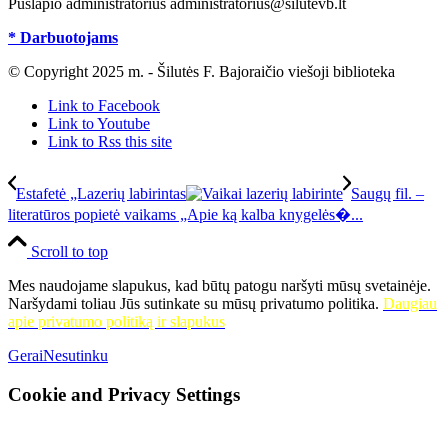
Puslapio administratorius administratorius@silutevb.lt
* Darbuotojams
© Copyright 2025 m. - Šilutės F. Bajoraičio viešoji biblioteka
Link to Facebook
Link to Youtube
Link to Rss this site
Estafetė „Lazerių labirintas
Saugų fil. –
literatūros popietė vaikams „Apie ką kalba knygelės�...
Scroll to top
Mes naudojame slapukus, kad būtų patogu naršyti mūsų svetainėje.
Naršydami toliau Jūs sutinkate su mūsų privatumo politika.
Daugiau
apie privatumo politiką ir slapukus
Gerai
Nesutinku
Cookie and Privacy Settings