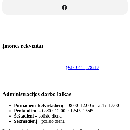
Įmonės rekvizitai
Biudžetinė įstaiga.
Šilutės rajono savivaldybės Fridricho
Bajoraičio viešoji biblioteka
Tilžės g. 10, LT-99172, Šilutė, tel.
(+370 441) 78217
,
el. paštas info@silutevb.lt, www.silutevb.lt
Duomenys kaupiami ir saugomi Juridinių asmenų
registre, įmonės kodas 190700188.
Administracijos darbo laikas
Pirmadienį–ketvirtadienį –
08:00–12:00 ir 12:45–17:00
Penktadienį –
08:00–12:00 ir 12:45–15:45
Šeštadienį –
poilsio diena
Sekmadienį –
poilsio diena