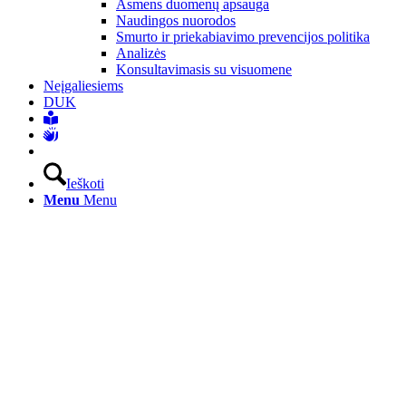
Asmens duomenų apsauga
Naudingos nuorodos
Smurto ir priekabiavimo prevencijos politika
Analizės
Konsultavimasis su visuomene
Neįgaliesiems
DUK
Ieškoti
Menu
Menu