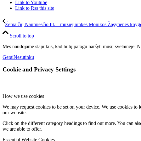
Link to Youtube
Link to Rss this site
Žemaičių Naumiesčio fil. – muziejininkės Monikos Žąsytienės knygo
Scroll to top
Mes naudojame slapukus, kad būtų patogu naršyti mūsų svetainėje. Na
Gerai
Nesutinku
Cookie and Privacy Settings
How we use cookies
We may request cookies to be set on your device. We use cookies to le
our website.
Click on the different category headings to find out more. You can a
we are able to offer.
Essential Website Cookies