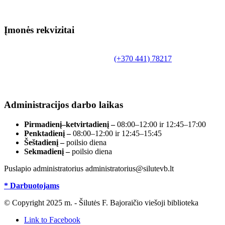
Įmonės rekvizitai
Biudžetinė įstaiga.
Šilutės rajono savivaldybės Fridricho Bajoraičio
Tilžės g. 10, LT-99172, Šilutė, tel.
(+370 441) 78217
,
el. paštas info@silutevb.lt, www.silutevb.lt
Duomenys kaupiami ir saugomi Juridinių asmenų
registre, įmonės kodas 190700188.
Administracijos darbo laikas
Pirmadienį–ketvirtadienį –
08:00–12:00 ir 12:45–17:00
Penktadienį –
08:00–12:00 ir 12:45–15:45
Šeštadienį –
poilsio diena
Sekmadienį –
poilsio diena
Puslapio administratorius administratorius@silutevb.lt
* Darbuotojams
© Copyright 2025 m. - Šilutės F. Bajoraičio viešoji biblioteka
Link to Facebook