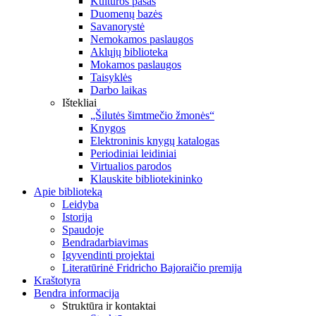
Kultūros pasas
Duomenų bazės
Savanorystė
Nemokamos paslaugos
Aklųjų biblioteka
Mokamos paslaugos
Taisyklės
Darbo laikas
Ištekliai
„Šilutės šimtmečio žmonės“
Knygos
Elektroninis knygų katalogas
Periodiniai leidiniai
Virtualios parodos
Klauskite bibliotekininko
Apie biblioteką
Leidyba
Istorija
Spaudoje
Bendradarbiavimas
Įgyvendinti projektai
Literatūrinė Fridricho Bajoraičio premija
Kraštotyra
Bendra informacija
Struktūra ir kontaktai