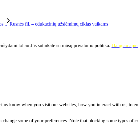
s...
Rusnės fil. – edukacinių užsiėmimų ciklas vaikams
ršydami toliau Jūs sutinkate su mūsų privatumo politika.
Daugiau apie 
t us know when you visit our websites, how you interact with us, to en
lso change some of your preferences. Note that blocking some types of 