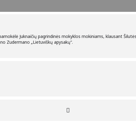
 pamokėlė Juknaičių pagrindinės mokyklos mokiniams, klausant Šilut
no Zudermano „Lietuviškų apysakų“.