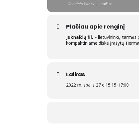
Renginio žymės
Juknaičiai
Plačiau apie renginį
Juknaičių fil.
– lietuvininkų tarmės
kompaktiniame diske įrašytų Herma
Laikas
2022 m. spalis 27 d.
15:15
-
17:00