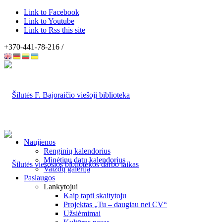
Link to Facebook
Link to Youtube
Link to Rss this site
+370-441-78-216 /
Naujienos
Renginių kalendorius
Minėtinų datų kalendorius
Vaizdų galerija
Paslaugos
Lankytojui
Kaip tapti skaitytoju
Projektas „Tu – daugiau nei CV“
Užsiėmimai