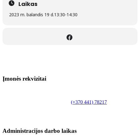
Laikas
2023 m. balandis 19 d.
13:30
-
14:30
Įmonės rekvizitai
Biudžetinė įstaiga.
Šilutės rajono savivaldybės Fridricho
Bajoraičio viešoji biblioteka
Tilžės g. 10, LT-99172, Šilutė, tel.
(+370 441) 78217
,
el. paštas info@silutevb.lt, www.silutevb.lt
Duomenys kaupiami ir saugomi Juridinių asmenų
registre, įmonės kodas 190700188.
Administracijos darbo laikas