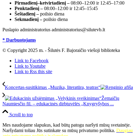
Pirmadienį–ketvirtadienį –
08:00–12:00 ir 12:45–17:00
Penktadienį –
08:00–12:00 ir 12:45–15:45
Šeštadienį –
poilsio diena
Sekmadienį –
poilsio diena
Puslapio administratorius administratorius@silutevb.lt
* Darbuotojams
© Copyright 2025 m. - Šilutės F. Bajoraičio viešoji biblioteka
Link to Facebook
Link to Youtube
Link to Rss this site
Koncertas-susitikimas „Muzika, literatūra, teatras“
Žemaičių
Naumiesčio fil. – edukacinės dirbtuvėlės „Knygryšybos ...
Scroll to top
Mes naudojame slapukus, kad būtų patogu naršyti mūsų svetainėje.
Naršydami toliau Jūs sutinkate su mūsų privatumo politika.
Daugiau
apie privatumo politiką ir slapukus