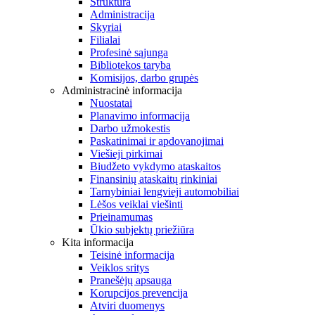
Struktūra
Administracija
Skyriai
Filialai
Profesinė sąjunga
Bibliotekos taryba
Komisijos, darbo grupės
Administracinė informacija
Nuostatai
Planavimo informacija
Darbo užmokestis
Paskatinimai ir apdovanojimai
Viešieji pirkimai
Biudžeto vykdymo ataskaitos
Finansinių ataskaitų rinkiniai
Tarnybiniai lengvieji automobiliai
Lėšos veiklai viešinti
Prieinamumas
Ūkio subjektų priežiūra
Kita informacija
Teisinė informacija
Veiklos sritys
Pranešėjų apsauga
Korupcijos prevencija
Atviri duomenys