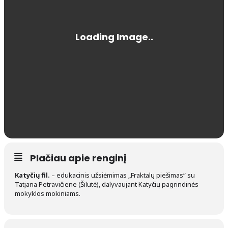
Plačiau apie renginį
Katyčių fil.
– edukacinis užsiėmimas „Fraktalų piešimas“ su
Tatjana Petravičiene (Šilutė), dalyvaujant Katyčių pagrindinės
mokyklos mokiniams.