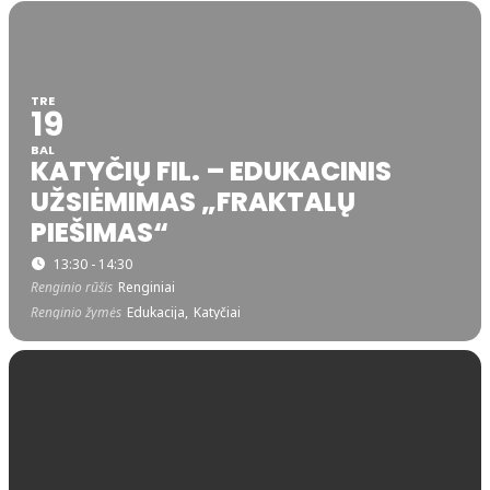
TRE
19
BAL
KATYČIŲ FIL. – EDUKACINIS
UŽSIĖMIMAS „FRAKTALŲ
PIEŠIMAS“
13:30 - 14:30
Renginio rūšis
Renginiai
Renginio žymės
Edukacija,
Katyčiai