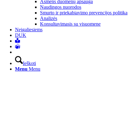
Asmens duomenų apsauga
Naudingos nuorodos
Smurto ir priekabiavimo prevencijos politika
Analizės
Konsultavimasis su visuomene
Neįgaliesiems
DUK
Ieškoti
Menu
Menu