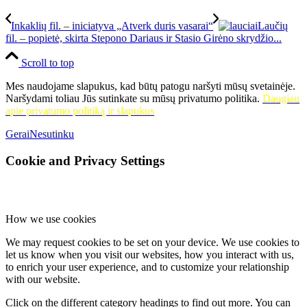
Inkaklių fil. – iniciatyva „Atverk duris vasarai“
Laučių
fil. – popietė, skirta Stepono Dariaus ir Stasio Girėno skrydžio...
Scroll to top
Mes naudojame slapukus, kad būtų patogu naršyti mūsų svetainėje.
Naršydami toliau Jūs sutinkate su mūsų privatumo politika.
Daugiau
apie privatumo politiką ir slapukus
Gerai
Nesutinku
Cookie and Privacy Settings
How we use cookies
We may request cookies to be set on your device. We use cookies to
let us know when you visit our websites, how you interact with us,
to enrich your user experience, and to customize your relationship
with our website.
Click on the different category headings to find out more. You can