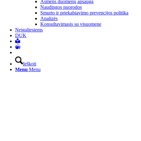
Asmens duomenų apsauga
Naudingos nuorodos
Smurto ir priekabiavimo prevencijos politika
Analizės
Konsultavimasis su visuomene
Neįgaliesiems
DUK
Ieškoti
Menu
Menu