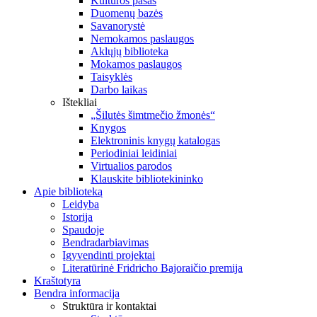
Kultūros pasas
Duomenų bazės
Savanorystė
Nemokamos paslaugos
Aklųjų biblioteka
Mokamos paslaugos
Taisyklės
Darbo laikas
Ištekliai
„Šilutės šimtmečio žmonės“
Knygos
Elektroninis knygų katalogas
Periodiniai leidiniai
Virtualios parodos
Klauskite bibliotekininko
Apie biblioteką
Leidyba
Istorija
Spaudoje
Bendradarbiavimas
Įgyvendinti projektai
Literatūrinė Fridricho Bajoraičio premija
Kraštotyra
Bendra informacija
Struktūra ir kontaktai