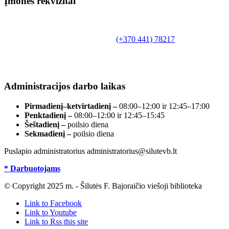
Įmonės rekvizitai
Biudžetinė įstaiga.
Šilutės rajono savivaldybės Fridricho
Bajoraičio viešoji biblioteka
Tilžės g. 10, LT-99172, Šilutė, tel.
(+370 441) 78217
,
el. paštas info@silutevb.lt, www.silutevb.lt
Duomenys kaupiami ir saugomi Juridinių asmenų
registre, įmonės kodas 190700188.
Administracijos darbo laikas
Pirmadienį–ketvirtadienį –
08:00–12:00 ir 12:45–17:00
Penktadienį –
08:00–12:00 ir 12:45–15:45
Šeštadienį –
poilsio diena
Sekmadienį –
poilsio diena
Puslapio administratorius administratorius@silutevb.lt
* Darbuotojams
© Copyright 2025 m. - Šilutės F. Bajoraičio viešoji biblioteka
Link to Facebook
Link to Youtube
Link to Rss this site