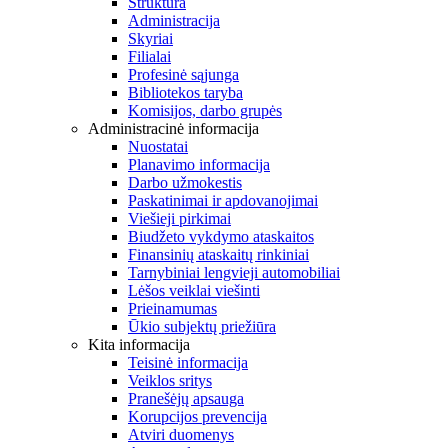
Struktūra
Administracija
Skyriai
Filialai
Profesinė sąjunga
Bibliotekos taryba
Komisijos, darbo grupės
Administracinė informacija
Nuostatai
Planavimo informacija
Darbo užmokestis
Paskatinimai ir apdovanojimai
Viešieji pirkimai
Biudžeto vykdymo ataskaitos
Finansinių ataskaitų rinkiniai
Tarnybiniai lengvieji automobiliai
Lėšos veiklai viešinti
Prieinamumas
Ūkio subjektų priežiūra
Kita informacija
Teisinė informacija
Veiklos sritys
Pranešėjų apsauga
Korupcijos prevencija
Atviri duomenys