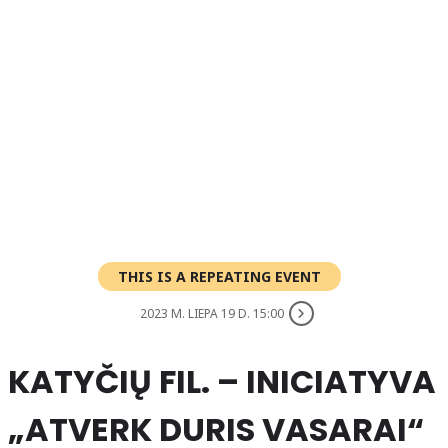
THIS IS A REPEATING EVENT
2023 M. LIEPA 19 D. 15:00
KATYČIŲ FIL. – INICIATYVA
„ATVERK DURIS VASARAI“