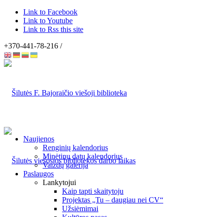
Link to Facebook
Link to Youtube
Link to Rss this site
+370-441-78-216 /
Naujienos
Renginių kalendorius
Minėtinų datų kalendorius
Vaizdų galerija
Paslaugos
Lankytojui
Kaip tapti skaitytoju
Projektas „Tu – daugiau nei CV“
Užsiėmimai