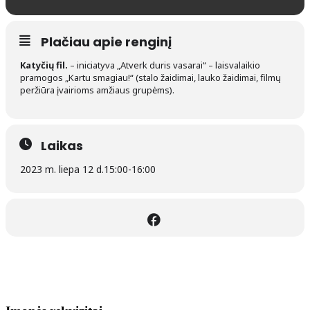
Plačiau apie renginį
Katyčių fil.
– iniciatyva „Atverk duris vasarai“ – laisvalaikio
pramogos „Kartu smagiau!“ (stalo žaidimai, lauko žaidimai, filmų
peržiūra įvairioms amžiaus grupėms).
Laikas
2023 m. liepa 12 d.
15:00
-
16:00