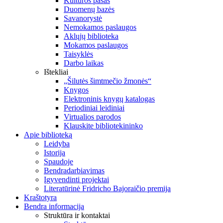
Kultūros pasas
Duomenų bazės
Savanorystė
Nemokamos paslaugos
Aklųjų biblioteka
Mokamos paslaugos
Taisyklės
Darbo laikas
Ištekliai
„Šilutės šimtmečio žmonės“
Knygos
Elektroninis knygų katalogas
Periodiniai leidiniai
Virtualios parodos
Klauskite bibliotekininko
Apie biblioteką
Leidyba
Istorija
Spaudoje
Bendradarbiavimas
Įgyvendinti projektai
Literatūrinė Fridricho Bajoraičio premija
Kraštotyra
Bendra informacija
Struktūra ir kontaktai