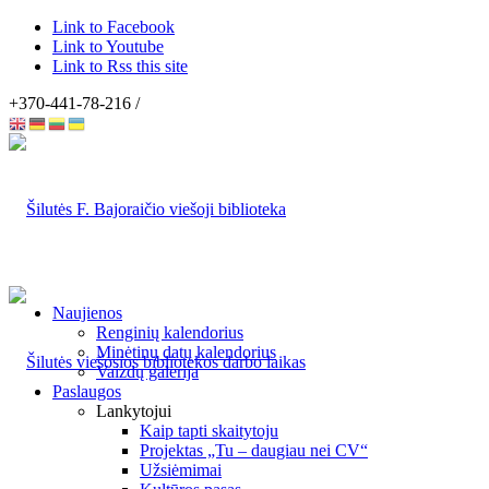
Link to Facebook
Link to Youtube
Link to Rss this site
+370-441-78-216 /
Naujienos
Renginių kalendorius
Minėtinų datų kalendorius
Vaizdų galerija
Paslaugos
Lankytojui
Kaip tapti skaitytoju
Projektas „Tu – daugiau nei CV“
Užsiėmimai