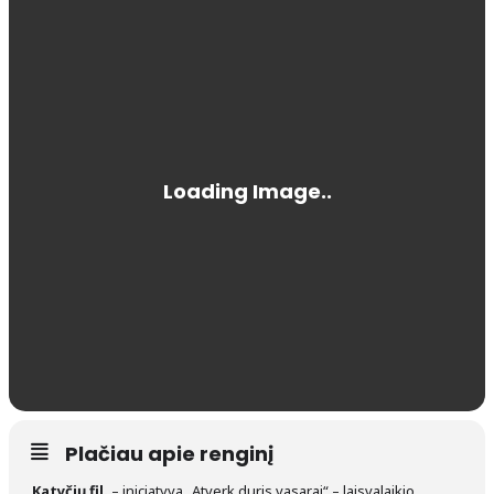
Plačiau apie renginį
Katyčių fil.
– iniciatyva „Atverk duris vasarai“ – laisvalaikio