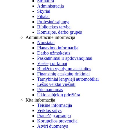
Struktūra
Administracija
Skyriai
Filialai
Profesinė sąjunga
Bibliotekos taryba
Komisijos, darbo grupės
Administracinė informacija
Nuostatai
Planavimo informacija
Darbo užmokestis
Paskatinimai ir apdovanojimai
Viešieji pirkimai
Biudžeto vykdymo ataskaitos
Finansinių ataskaitų rinkiniai
Tarnybiniai lengvieji automobiliai
Lėšos veiklai viešinti
Prieinamumas
Ūkio subjektų priežiūra
Kita informacija
Teisinė informacija
Veiklos sritys
Pranešėjų apsauga
Korupcijos prevencija
Atviri duomenys