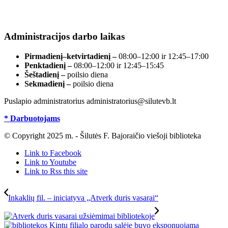
Duomenys kaupiami ir saugomi Juridinių asmenų
registre, įmonės kodas 190700188.
Administracijos darbo laikas
Pirmadienį–ketvirtadienį –
08:00–12:00 ir 12:45–17:00
Penktadienį –
08:00–12:00 ir 12:45–15:45
Šeštadienį –
poilsio diena
Sekmadienį –
poilsio diena
Puslapio administratorius administratorius@silutevb.lt
* Darbuotojams
© Copyright 2025 m. - Šilutės F. Bajoraičio viešoji biblioteka
Link to Facebook
Link to Youtube
Link to Rss this site
Inkaklių fil. – iniciatyva „Atverk duris vasarai“