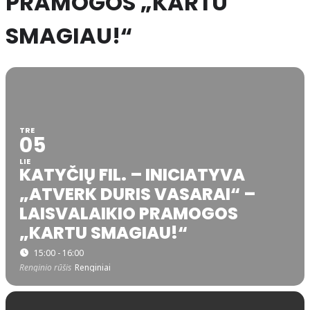
PRAMOGOS „KARTU
SMAGIAU!“
TRE
05
LIE
KATYČIŲ FIL. – INICIATYVA
„ATVERK DURIS VASARAI“ –
LAISVALAIKIO PRAMOGOS
„KARTU SMAGIAU!“
15:00 - 16:00
Renginio rūšis
Renginiai