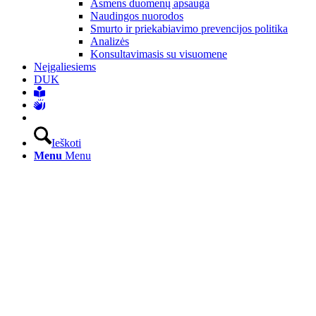
Asmens duomenų apsauga
Naudingos nuorodos
Smurto ir priekabiavimo prevencijos politika
Analizės
Konsultavimasis su visuomene
Neįgaliesiems
DUK
Ieškoti
Menu
Menu