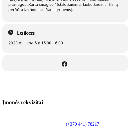
pramogos „Kartu smagiau!“ (stalo žaidimai, lauko žaidimai, filmų
peržiūra įvairioms amžiaus grupėms).
Laikas
2023 m. liepa 5 d.
15:00
-
16:00
Įmonės rekvizitai
Biudžetinė įstaiga.
Šilutės rajono savivaldybės Fridricho
Bajoraičio viešoji biblioteka
Tilžės g. 10, LT-99172, Šilutė, tel.
(+370 441) 78217
,
el. paštas info@silutevb.lt, www.silutevb.lt