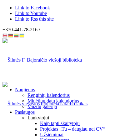
Link to Facebook
Link to Youtube
Link to Rss this site
+370-441-78-216 /
Naujienos
Renginių kalendorius
Minėtinų datų kalendorius
Vaizdų galerija
Paslaugos
Lankytojui
Kaip tapti skaitytoju
Projektas „Tu – daugiau nei CV“
Užsiėmimai