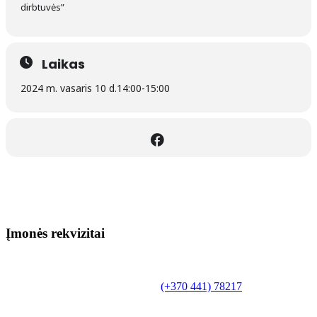
dirbtuvės”
Laikas
2024 m. vasaris 10 d.
14:00
-
15:00
Įmonės rekvizitai
Biudžetinė įstaiga.
Šilutės rajono savivaldybės Fridricho
Bajoraičio viešoji biblioteka
Tilžės g. 10, LT-99172, Šilutė, tel.
(+370 441) 78217
,
el. paštas info@silutevb.lt, www.silutevb.lt
Duomenys kaupiami ir saugomi Juridinių asmenų