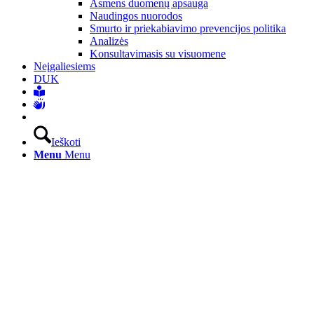
Asmens duomenų apsauga
Naudingos nuorodos
Smurto ir priekabiavimo prevencijos politika
Analizės
Konsultavimasis su visuomene
Neįgaliesiems
DUK
Ieškoti
Menu
Menu