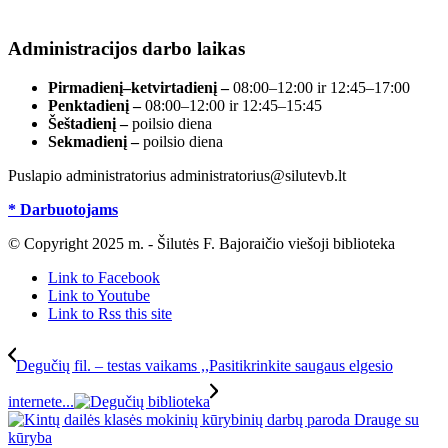
registre, įmonės kodas 190700188.
Administracijos darbo laikas
Pirmadienį–ketvirtadienį –
08:00–12:00 ir 12:45–17:00
Penktadienį –
08:00–12:00 ir 12:45–15:45
Šeštadienį –
poilsio diena
Sekmadienį –
poilsio diena
Puslapio administratorius administratorius@silutevb.lt
* Darbuotojams
© Copyright 2025 m. - Šilutės F. Bajoraičio viešoji biblioteka
Link to Facebook
Link to Youtube
Link to Rss this site
Degučių fil. – testas vaikams ,,Pasitikrinkite saugaus elgesio
internete...