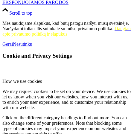
EKSPONUOJAMOS PARODOS
Scroll to top
Mes naudojame slapukus, kad būtų patogu naršyti mūsų svetainėje.
Naršydami toliau Jūs sutinkate su mūsų privatumo politika.
Daugiau
apie privatumo politiką ir slapukus
Gerai
Nesutinku
Cookie and Privacy Settings
How we use cookies
We may request cookies to be set on your device. We use cookies to
let us know when you visit our websites, how you interact with us,
to enrich your user experience, and to customize your relationship
with our website.
Click on the different category headings to find out more. You can
also change some of your preferences. Note that blocking some
types of cookies may impact your experience on our websites and
the services we are able to offer.