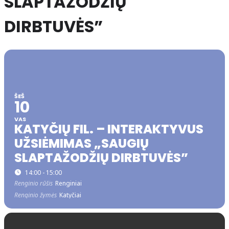
SLAPTAŽODŽIŲ
DIRBTUVĖS”
ŠEŠ
10
VAS
KATYČIŲ FIL. – INTERAKTYVUS
UŽSIĖMIMAS „SAUGIŲ
SLAPTAŽODŽIŲ DIRBTUVĖS”
14:00 - 15:00
Renginio rūšis
Renginiai
Renginio žymės
Katyčiai