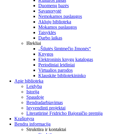
Kultūros pasas
Duomenų bazės
Savanorystė
Nemokamos paslaugos
Aklųjų biblioteka
Mokamos paslaugos
Taisyklės
Darbo laikas
Ištekliai
„Šilutės šimtmečio žmonės“
Knygos
Elektroninis knygų katalogas
Periodiniai leidiniai
Virtualios parodos
Klauskite bibliotekininko
Apie biblioteką
Leidyba
Istorija
Spaudoje
Bendradarbiavimas
Įgyvendinti projektai
Literatūrinė Fridricho Bajoraičio premija
Kraštotyra
Bendra informacija
Struktūra ir kontaktai