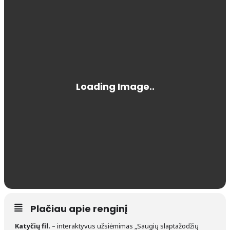
Plačiau apie renginį
Katyčių fil.
– interaktyvus užsiėmimas „Saugių slaptažodžių