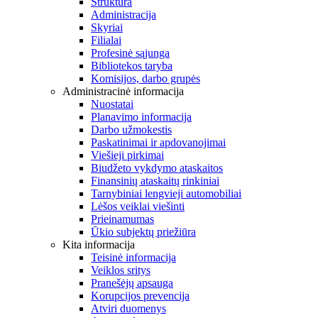
Struktūra
Administracija
Skyriai
Filialai
Profesinė sąjunga
Bibliotekos taryba
Komisijos, darbo grupės
Administracinė informacija
Nuostatai
Planavimo informacija
Darbo užmokestis
Paskatinimai ir apdovanojimai
Viešieji pirkimai
Biudžeto vykdymo ataskaitos
Finansinių ataskaitų rinkiniai
Tarnybiniai lengvieji automobiliai
Lėšos veiklai viešinti
Prieinamumas
Ūkio subjektų priežiūra
Kita informacija
Teisinė informacija
Veiklos sritys
Pranešėjų apsauga
Korupcijos prevencija
Atviri duomenys