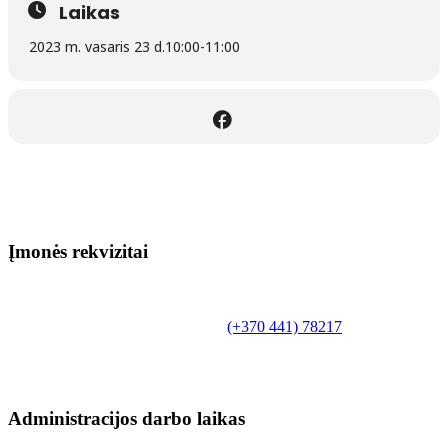
Laikas
2023 m. vasaris 23 d.
10:00
-
11:00
Įmonės rekvizitai
Biudžetinė įstaiga.
Šilutės rajono savivaldybės Fridricho
Bajoraičio viešoji biblioteka
Tilžės g. 10, LT-99172, Šilutė, tel.
(+370 441) 78217
,
el. paštas info@silutevb.lt, www.silutevb.lt
Duomenys kaupiami ir saugomi Juridinių asmenų
registre, įmonės kodas 190700188.
Administracijos darbo laikas