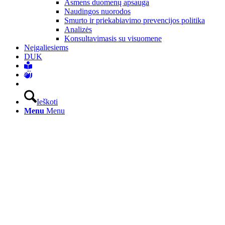
Asmens duomenų apsauga
Naudingos nuorodos
Smurto ir priekabiavimo prevencijos politika
Analizės
Konsultavimasis su visuomene
Neįgaliesiems
DUK
Ieškoti
Menu
Menu