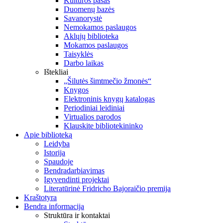
Kultūros pasas
Duomenų bazės
Savanorystė
Nemokamos paslaugos
Aklųjų biblioteka
Mokamos paslaugos
Taisyklės
Darbo laikas
Ištekliai
„Šilutės šimtmečio žmonės“
Knygos
Elektroninis knygų katalogas
Periodiniai leidiniai
Virtualios parodos
Klauskite bibliotekininko
Apie biblioteką
Leidyba
Istorija
Spaudoje
Bendradarbiavimas
Įgyvendinti projektai
Literatūrinė Fridricho Bajoraičio premija
Kraštotyra
Bendra informacija
Struktūra ir kontaktai