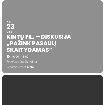
KET
23
VAS
KINTŲ FIL. – DISKUSIJA
„PAŽINK PASAULĮ
SKAITYDAMAS“
10:00 - 11:00
Renginio rūšis
Renginiai
Renginio žymės
Kintai