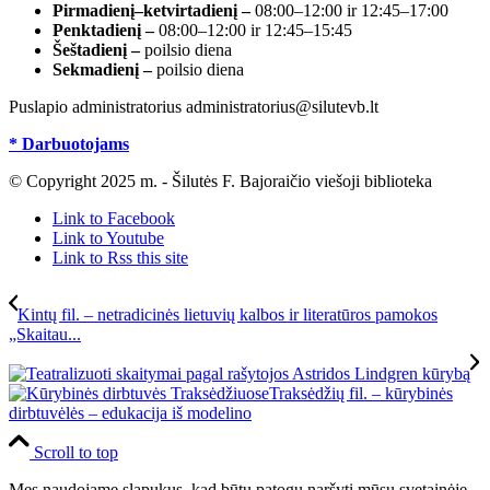
Pirmadienį–ketvirtadienį –
08:00–12:00 ir 12:45–17:00
Penktadienį –
08:00–12:00 ir 12:45–15:45
Šeštadienį –
poilsio diena
Sekmadienį –
poilsio diena
Puslapio administratorius administratorius@silutevb.lt
* Darbuotojams
© Copyright 2025 m. - Šilutės F. Bajoraičio viešoji biblioteka
Link to Facebook
Link to Youtube
Link to Rss this site
Kintų fil. – netradicinės lietuvių kalbos ir literatūros pamokos
„Skaitau...
Traksėdžių fil. – kūrybinės
dirbtuvėlės – edukacija iš modelino
Scroll to top
Mes naudojame slapukus, kad būtų patogu naršyti mūsų svetainėje.