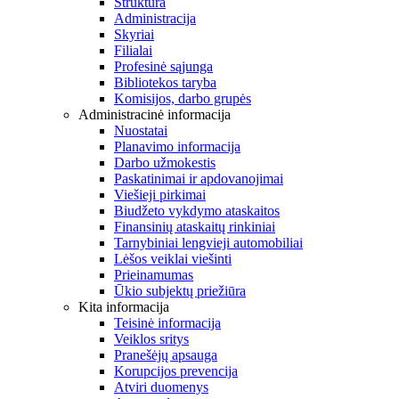
Struktūra
Administracija
Skyriai
Filialai
Profesinė sąjunga
Bibliotekos taryba
Komisijos, darbo grupės
Administracinė informacija
Nuostatai
Planavimo informacija
Darbo užmokestis
Paskatinimai ir apdovanojimai
Viešieji pirkimai
Biudžeto vykdymo ataskaitos
Finansinių ataskaitų rinkiniai
Tarnybiniai lengvieji automobiliai
Lėšos veiklai viešinti
Prieinamumas
Ūkio subjektų priežiūra
Kita informacija
Teisinė informacija
Veiklos sritys
Pranešėjų apsauga
Korupcijos prevencija
Atviri duomenys