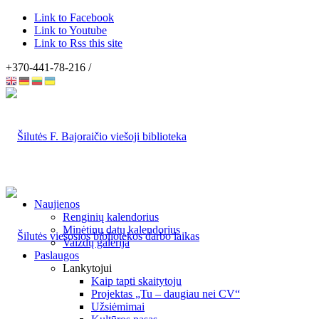
Link to Facebook
Link to Youtube
Link to Rss this site
+370-441-78-216 /
Naujienos
Renginių kalendorius
Minėtinų datų kalendorius
Vaizdų galerija
Paslaugos
Lankytojui
Kaip tapti skaitytoju
Projektas „Tu – daugiau nei CV“
Užsiėmimai