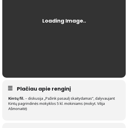
Plačiau apie renginį
Kintų fil.
– diskusija „Pažink pasaulį skaitydamas“, dalyvaujant
Kintų pagrindinės mokyklos 5 kl. mokiniams (mokyt. Vilija
Ašmonaitė)