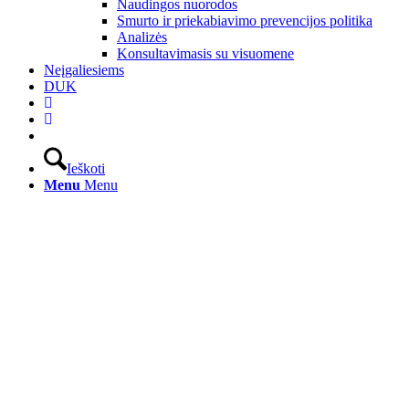
Naudingos nuorodos
Smurto ir priekabiavimo prevencijos politika
Analizės
Konsultavimasis su visuomene
Neįgaliesiems
DUK
Ieškoti
Menu
Menu