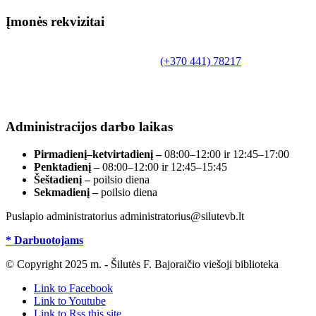
Įmonės rekvizitai
Biudžetinė įstaiga.
Šilutės rajono savivaldybės Fridricho Bajoraičio
Tilžės g. 10, LT-99172, Šilutė, tel.
(+370 441) 78217
,
el. paštas info@silutevb.lt, www.silutevb.lt
Duomenys kaupiami ir saugomi Juridinių asmenų
registre, įmonės kodas 190700188.
Administracijos darbo laikas
Pirmadienį–ketvirtadienį –
08:00–12:00 ir 12:45–17:00
Penktadienį –
08:00–12:00 ir 12:45–15:45
Šeštadienį –
poilsio diena
Sekmadienį –
poilsio diena
Puslapio administratorius administratorius@silutevb.lt
* Darbuotojams
© Copyright 2025 m. - Šilutės F. Bajoraičio viešoji biblioteka
Link to Facebook
Link to Youtube
Link to Rss this site