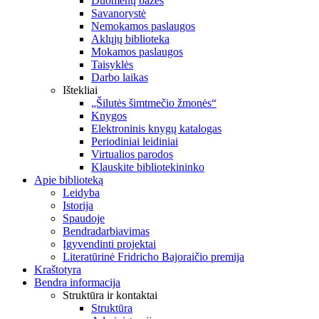
Duomenų bazės
Savanorystė
Nemokamos paslaugos
Aklųjų biblioteka
Mokamos paslaugos
Taisyklės
Darbo laikas
Ištekliai
„Šilutės šimtmečio žmonės“
Knygos
Elektroninis knygų katalogas
Periodiniai leidiniai
Virtualios parodos
Klauskite bibliotekininko
Apie biblioteką
Leidyba
Istorija
Spaudoje
Bendradarbiavimas
Įgyvendinti projektai
Literatūrinė Fridricho Bajoraičio premija
Kraštotyra
Bendra informacija
Struktūra ir kontaktai
Struktūra