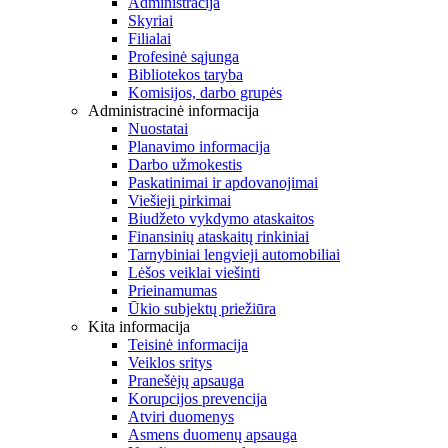
Administracija
Skyriai
Filialai
Profesinė sąjunga
Bibliotekos taryba
Komisijos, darbo grupės
Administracinė informacija
Nuostatai
Planavimo informacija
Darbo užmokestis
Paskatinimai ir apdovanojimai
Viešieji pirkimai
Biudžeto vykdymo ataskaitos
Finansinių ataskaitų rinkiniai
Tarnybiniai lengvieji automobiliai
Lėšos veiklai viešinti
Prieinamumas
Ūkio subjektų priežiūra
Kita informacija
Teisinė informacija
Veiklos sritys
Pranešėjų apsauga
Korupcijos prevencija
Atviri duomenys
Asmens duomenų apsauga