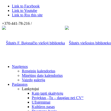
Link to Facebook
Link to Youtube
Link to Rss this site
+370-441-78-216 /
Naujienos
Renginių kalendorius
Minėtinų datų kalendorius
Vaizdų galerija
Paslaugos
Lankytojui
Kaip tapti skaitytoju
Projektas „Tu – daugiau nei CV“
Užsiėmimai
Kultūros pasas