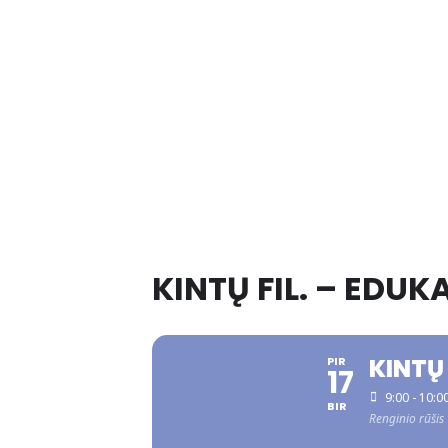
KINTŲ FIL. – EDU
KINTŲ
PIR
17
9:00 - 10:0
BIR
Renginio rūšis