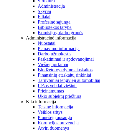
Struktūra
Administracija
Skyriai
Filialai
Profesinė sąjunga
Bibliotekos taryba
Komisijos, darbo grupės
Administracinė informacija
Nuostatai
Planavimo informacija
Darbo užmokestis
Paskatinimai ir apdovanojimai
Viešieji pirkimai
Biudžeto vykdymo ataskaitos
Finansinių ataskaitų rinkiniai
Tarnybiniai lengvieji automobiliai
Lėšos veiklai viešinti
Prieinamumas
Ūkio subjektų priežiūra
Kita informacija
Teisinė informacija
Veiklos sritys
Pranešėjų apsauga
Korupcijos prevencija
Atviri duomenys