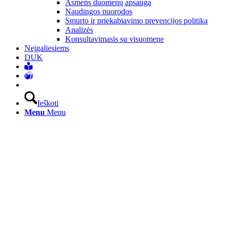
Asmens duomenų apsauga
Naudingos nuorodos
Smurto ir priekabiavimo prevencijos politika
Analizės
Konsultavimasis su visuomene
Neįgaliesiems
DUK
Ieškoti
Menu
Menu