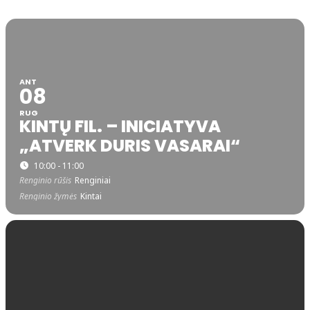
ANT
08
RUG
KINTŲ FIL. – INICIATYVA
„ATVERK DURIS VASARAI“
10:00 - 11:00
Renginio rūšis
Renginiai
Renginio žymės
Kintai