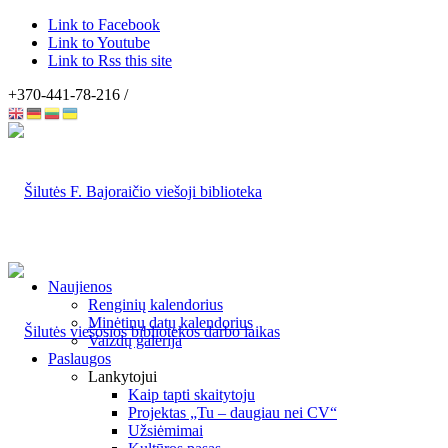
Link to Facebook
Link to Youtube
Link to Rss this site
+370-441-78-216 /
Naujienos
Renginių kalendorius
Minėtinų datų kalendorius
Vaizdų galerija
Paslaugos
Lankytojui
Kaip tapti skaitytoju
Projektas „Tu – daugiau nei CV“
Užsiėmimai