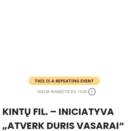
THIS IS A REPEATING EVENT
2023 M. RUGPJŪTIS 9 D. 10:00
KINTŲ FIL. – INICIATYVA
„ATVERK DURIS VASARAI“