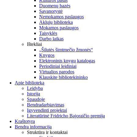
Kultūros pasas
Duomenų bazės
Savanorystė
Nemokamos paslaugos
Aklųjų biblioteka
Mokamos paslaugos
Taisyklės
Darbo laikas
Ištekliai
„Šilutės šimtmečio žmonės“
Knygos
Elektroninis knygų katalogas
Periodiniai leidiniai
Virtualios parodos
Klauskite bibliotekininko
Apie biblioteką
Leidyba
Istorija
Spaudoje
Bendradarbiavimas
Įgyvendinti projektai
Literatūrinė Fridricho Bajoraičio premija
Kraštotyra
Bendra informacija
Struktūra ir kontaktai