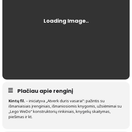
Plačiau apie renginį
Kintų fil.
– iniciatyva „Atverk duris vasarai“: pažintis su
išmaniaisiais įrenginiais, išmaniosiomis knygomis, užsiėmimai su
„Lego WeDo“ konstruktorių rinkiniais, knygelių skaitymas,
piešimas ir kt.