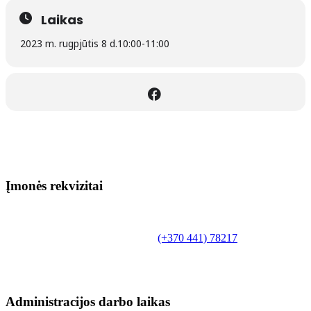
Laikas
2023 m. rugpjūtis 8 d.
10:00
-
11:00
Įmonės rekvizitai
Biudžetinė įstaiga.
Šilutės rajono savivaldybės Fridricho
Bajoraičio viešoji biblioteka
Tilžės g. 10, LT-99172, Šilutė, tel.
(+370 441) 78217
,
el. paštas info@silutevb.lt, www.silutevb.lt
Duomenys kaupiami ir saugomi Juridinių asmenų
registre, įmonės kodas 190700188.
Administracijos darbo laikas