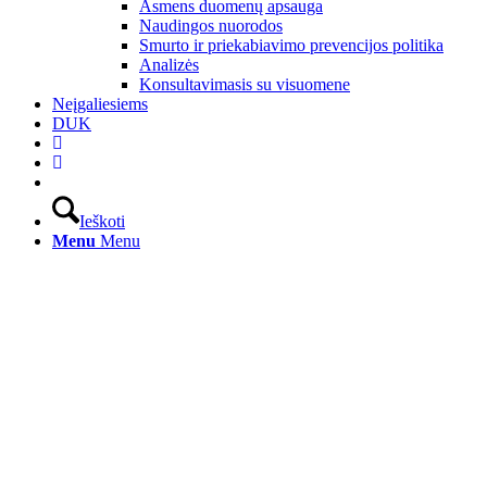
Asmens duomenų apsauga
Naudingos nuorodos
Smurto ir priekabiavimo prevencijos politika
Analizės
Konsultavimasis su visuomene
Neįgaliesiems
DUK
Ieškoti
Menu
Menu