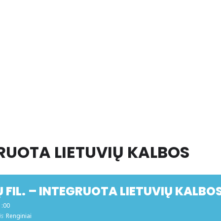
EGRUOTA LIETUVIŲ KALBOS
 FIL. – INTEGRUOTA LIETUVIŲ KALBO
1:00
is
Renginiai