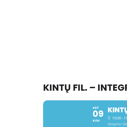
KINTŲ FIL. – INT
KINTŲ
KET
09
10:00 - 1
KOV
Renginio rūš