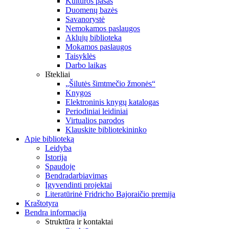
Kultūros pasas
Duomenų bazės
Savanorystė
Nemokamos paslaugos
Aklųjų biblioteka
Mokamos paslaugos
Taisyklės
Darbo laikas
Ištekliai
„Šilutės šimtmečio žmonės“
Knygos
Elektroninis knygų katalogas
Periodiniai leidiniai
Virtualios parodos
Klauskite bibliotekininko
Apie biblioteką
Leidyba
Istorija
Spaudoje
Bendradarbiavimas
Įgyvendinti projektai
Literatūrinė Fridricho Bajoraičio premija
Kraštotyra
Bendra informacija
Struktūra ir kontaktai