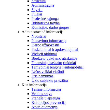
Struktūra
Administracija
Skyriai
Filialai
Profesinė sąjunga
Bibliotekos taryba
Komisijos, darbo grupės
Administracinė informacija
Nuostatai
Planavimo informacija
Darbo užmokestis
Paskatinimai ir apdovanojimai
Viešieji pirkimai
Biudžeto vykdymo ataskaitos
Finansinių ataskaitų rinkiniai
Tarnybiniai lengvieji automobiliai
Lėšos veiklai viešinti
Prieinamumas
Ūkio subjektų priežiūra
Kita informacija
Teisinė informacija
Veiklos sritys
Pranešėjų apsauga
Korupcijos prevencija
Atviri duomenys