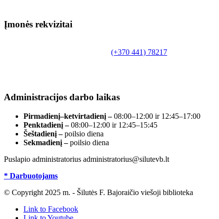
Įmonės rekvizitai
Biudžetinė įstaiga.
Šilutės rajono savivaldybės Fridricho Bajoraičio
Tilžės g. 10, LT-99172, Šilutė, tel.
(+370 441) 78217
,
el. paštas info@silutevb.lt, www.silutevb.lt
Duomenys kaupiami ir saugomi Juridinių asmenų
registre, įmonės kodas 190700188.
Administracijos darbo laikas
Pirmadienį–ketvirtadienį –
08:00–12:00 ir 12:45–17:00
Penktadienį –
08:00–12:00 ir 12:45–15:45
Šeštadienį –
poilsio diena
Sekmadienį –
poilsio diena
Puslapio administratorius administratorius@silutevb.lt
* Darbuotojams
© Copyright 2025 m. - Šilutės F. Bajoraičio viešoji biblioteka
Link to Facebook
Link to Youtube