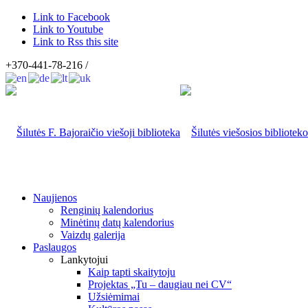
Link to Facebook
Link to Youtube
Link to Rss this site
+370-441-78-216 /
Naujienos
Renginių kalendorius
Minėtinų datų kalendorius
Vaizdų galerija
Paslaugos
Lankytojui
Kaip tapti skaitytoju
Projektas „Tu – daugiau nei CV“
Užsiėmimai