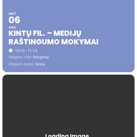
ANT
06
VAS
KINTŲ FIL. – MEDIJŲ
RAŠTINGUMO MOKYMAI
10:10 - 11:10
Renginio rūšis
Renginiai
Renginio žymės
Kintai