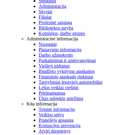
Struktūra
Administracija
Skyriai
Filialai
Profesinė sąjunga
Bibliotekos taryba
Komisijos, darbo grupės
Administracinė informacija
Nuostatai
Planavimo informacija
Darbo užmokestis
Paskatinimai ir apdovanojimai
Viešieji pirkimai
Biudžeto vykdymo ataskaitos
Finansinių ataskaitų rinkiniai
Tarnybiniai lengvieji automobiliai
Lėšos veiklai viešinti
Prieinamumas
Ūkio subjektų priežiūra
Kita informacija
Teisinė informacija
Veiklos sritys
Pranešėjų apsauga
Korupcijos prevencija
Atviri duomenys