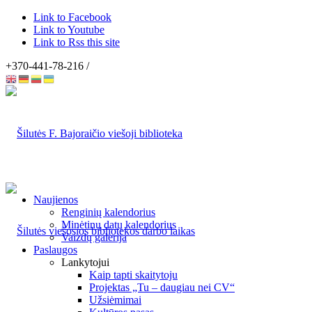
Link to Facebook
Link to Youtube
Link to Rss this site
+370-441-78-216 /
Naujienos
Renginių kalendorius
Minėtinų datų kalendorius
Vaizdų galerija
Paslaugos
Lankytojui
Kaip tapti skaitytoju
Projektas „Tu – daugiau nei CV“
Užsiėmimai