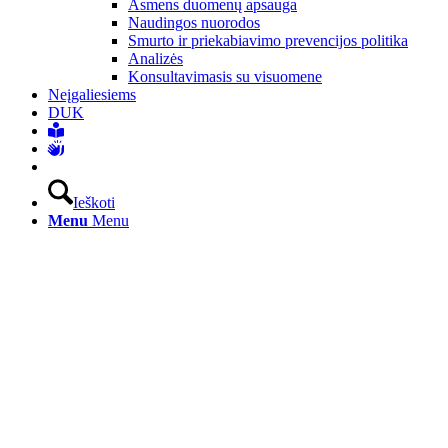
Asmens duomenų apsauga
Naudingos nuorodos
Smurto ir priekabiavimo prevencijos politika
Analizės
Konsultavimasis su visuomene
Neįgaliesiems
DUK
Ieškoti
Menu
Menu