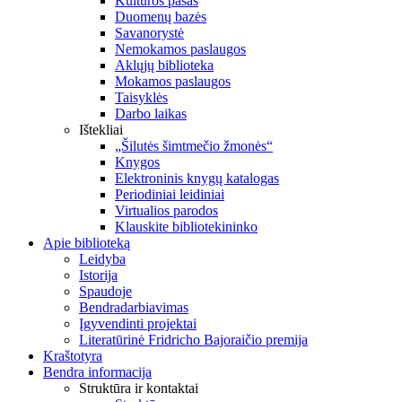
Kultūros pasas
Duomenų bazės
Savanorystė
Nemokamos paslaugos
Aklųjų biblioteka
Mokamos paslaugos
Taisyklės
Darbo laikas
Ištekliai
„Šilutės šimtmečio žmonės“
Knygos
Elektroninis knygų katalogas
Periodiniai leidiniai
Virtualios parodos
Klauskite bibliotekininko
Apie biblioteką
Leidyba
Istorija
Spaudoje
Bendradarbiavimas
Įgyvendinti projektai
Literatūrinė Fridricho Bajoraičio premija
Kraštotyra
Bendra informacija
Struktūra ir kontaktai