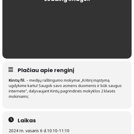
Plačiau apie renginį
Kintų fil.
– medijų raštingumo mokymai „Kritinį mąstymą
ugdykime kartu! Saugok savo asmens duomenis ir būk saugus
internete“, dalyvaujant Kintų pagrindinės mokyklos 2 klasės
mokiniams;
Laikas
2024 m. vasaris 6 d.
10:10
-
11:10