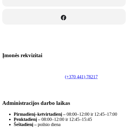
Įmonės rekvizitai
Biudžetinė įstaiga.
Šilutės rajono savivaldybės Fridricho
Bajoraičio viešoji biblioteka
Tilžės g. 10, LT-99172, Šilutė, tel.
(+370 441) 78217
,
el. paštas info@silutevb.lt, www.silutevb.lt
Duomenys kaupiami ir saugomi Juridinių asmenų
registre, įmonės kodas 190700188.
Administracijos darbo laikas
Pirmadienį–ketvirtadienį –
08:00–12:00 ir 12:45–17:00
Penktadienį –
08:00–12:00 ir 12:45–15:45
Šeštadienį –
poilsio diena