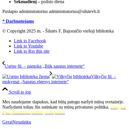
Sekmadienį –
poilsio diena
Puslapio administratorius administratorius@silutevb.lt
* Darbuotojams
© Copyright 2025 m. - Šilutės F. Bajoraičio viešoji biblioteka
Link to Facebook
Link to Youtube
Link to Rss this site
Usėnų fil. – pamoka „Būk saugus internete“
Vilkyčių fil. –
mokymai „Saugus elgesys internete“
Scroll to top
Mes naudojame slapukus, kad būtų patogu naršyti mūsų svetainėje.
Naršydami toliau Jūs sutinkate su mūsų privatumo politika.
Daugiau
apie privatumo politiką ir slapukus
Gerai
Nesutinku