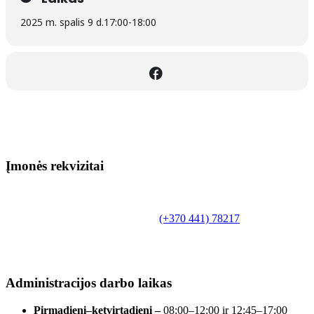
2025 m. spalis 9 d.
17:00
-
18:00
Įmonės rekvizitai
Biudžetinė įstaiga.
Šilutės rajono savivaldybės Fridricho
Bajoraičio viešoji biblioteka
Tilžės g. 10, LT-99172, Šilutė, tel.
(+370 441) 78217
,
el. paštas info@silutevb.lt, www.silutevb.lt
Duomenys kaupiami ir saugomi Juridinių asmenų
registre, įmonės kodas 190700188.
Administracijos darbo laikas
Pirmadienį–ketvirtadienį –
08:00–12:00 ir 12:45–17:00