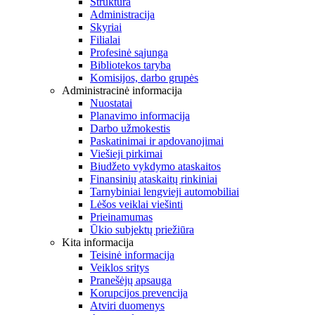
Struktūra
Administracija
Skyriai
Filialai
Profesinė sąjunga
Bibliotekos taryba
Komisijos, darbo grupės
Administracinė informacija
Nuostatai
Planavimo informacija
Darbo užmokestis
Paskatinimai ir apdovanojimai
Viešieji pirkimai
Biudžeto vykdymo ataskaitos
Finansinių ataskaitų rinkiniai
Tarnybiniai lengvieji automobiliai
Lėšos veiklai viešinti
Prieinamumas
Ūkio subjektų priežiūra
Kita informacija
Teisinė informacija
Veiklos sritys
Pranešėjų apsauga
Korupcijos prevencija
Atviri duomenys