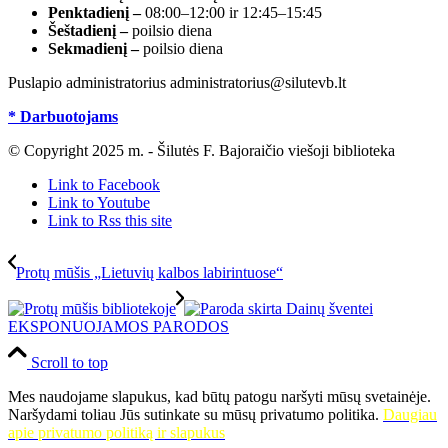
Penktadienį –
08:00–12:00 ir 12:45–15:45
Šeštadienį –
poilsio diena
Sekmadienį –
poilsio diena
Puslapio administratorius administratorius@silutevb.lt
* Darbuotojams
© Copyright 2025 m. - Šilutės F. Bajoraičio viešoji biblioteka
Link to Facebook
Link to Youtube
Link to Rss this site
Protų mūšis „Lietuvių kalbos labirintuose“
EKSPONUOJAMOS PARODOS
Scroll to top
Mes naudojame slapukus, kad būtų patogu naršyti mūsų svetainėje.
Naršydami toliau Jūs sutinkate su mūsų privatumo politika.
Daugiau
apie privatumo politiką ir slapukus