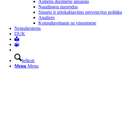
Asmens duomenų apsauga
Naudingos nuorodos
Smurto ir priekabiavimo prevencijos politika
Analizės
Konsultavimasis su visuomene
Neįgaliesiems
DUK
Ieškoti
Menu
Menu