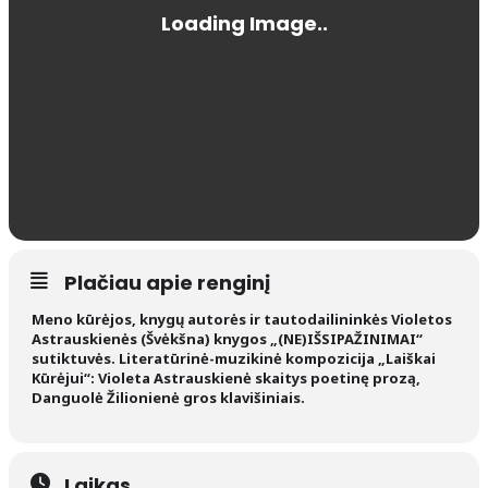
Plačiau apie renginį
Meno kūrėjos, knygų autorės ir tautodailininkės Violetos
Astrauskienės (Švėkšna) knygos „(NE)IŠSIPAŽINIMAI“
sutiktuvės. Literatūrinė-muzikinė kompozicija „Laiškai
Kūrėjui“: Violeta Astrauskienė skaitys poetinę prozą,
Danguolė Žilionienė gros klavišiniais.
Laikas