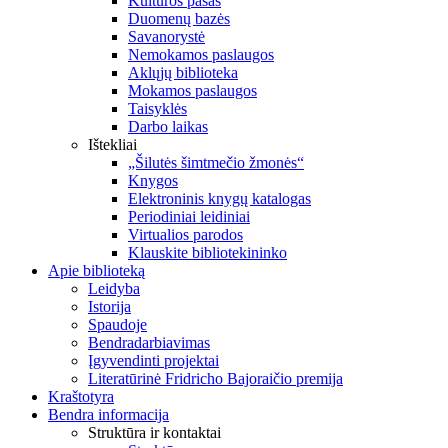
Kultūros pasas
Duomenų bazės
Savanorystė
Nemokamos paslaugos
Aklųjų biblioteka
Mokamos paslaugos
Taisyklės
Darbo laikas
Ištekliai
„Šilutės šimtmečio žmonės“
Knygos
Elektroninis knygų katalogas
Periodiniai leidiniai
Virtualios parodos
Klauskite bibliotekininko
Apie biblioteką
Leidyba
Istorija
Spaudoje
Bendradarbiavimas
Įgyvendinti projektai
Literatūrinė Fridricho Bajoraičio premija
Kraštotyra
Bendra informacija
Struktūra ir kontaktai