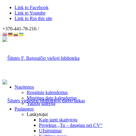
Link to Facebook
Link to Youtube
Link to Rss this site
+370-441-78-216 /
Naujienos
Renginių kalendorius
Minėtinų datų kalendorius
Vaizdų galerija
Paslaugos
Lankytojui
Kaip tapti skaitytoju
Projektas „Tu – daugiau nei CV“
Užsiėmimai