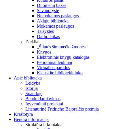
Kultūros pasas
Duomenų bazės
Savanorystė
Nemokamos paslaugos
Aklųjų biblioteka
Mokamos paslaugos
Taisyklės
Darbo laikas
Ištekliai
„Šilutės šimtmečio žmonės“
Knygos
Elektroninis knygų katalogas
Periodiniai leidiniai
Virtualios parodos
Klauskite bibliotekininko
Apie biblioteką
Leidyba
Istorija
Spaudoje
Bendradarbiavimas
Įgyvendinti projektai
Literatūrinė Fridricho Bajoraičio premija
Kraštotyra
Bendra informacija
Struktūra ir kontaktai