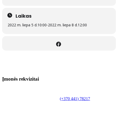
Laikas
2022 m. liepa 5 d.
10:00
-
2022 m. liepa 8 d.
12:00
Įmonės rekvizitai
Biudžetinė įstaiga.
Šilutės rajono savivaldybės Fridricho
Bajoraičio viešoji biblioteka
Tilžės g. 10, LT-99172, Šilutė, tel.
(+370 441) 78217
,
el. paštas info@silutevb.lt, www.silutevb.lt
Duomenys kaupiami ir saugomi Juridinių asmenų
registre, įmonės kodas 190700188.