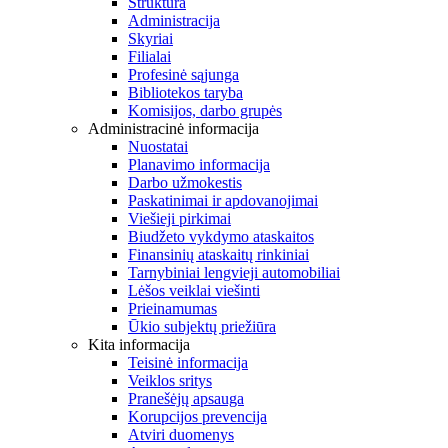
Struktūra
Administracija
Skyriai
Filialai
Profesinė sąjunga
Bibliotekos taryba
Komisijos, darbo grupės
Administracinė informacija
Nuostatai
Planavimo informacija
Darbo užmokestis
Paskatinimai ir apdovanojimai
Viešieji pirkimai
Biudžeto vykdymo ataskaitos
Finansinių ataskaitų rinkiniai
Tarnybiniai lengvieji automobiliai
Lėšos veiklai viešinti
Prieinamumas
Ūkio subjektų priežiūra
Kita informacija
Teisinė informacija
Veiklos sritys
Pranešėjų apsauga
Korupcijos prevencija
Atviri duomenys