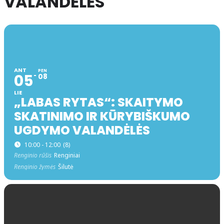
VALANDĖLĖS
ANT
PEN
05
08
LIE
„LABAS RYTAS“: SKAITYMO
SKATINIMO IR KŪRYBIŠKUMO
UGDYMO VALANDĖLĖS
10:00 - 12:00
(8)
Renginio rūšis
Renginiai
Renginio žymės
Šilutė