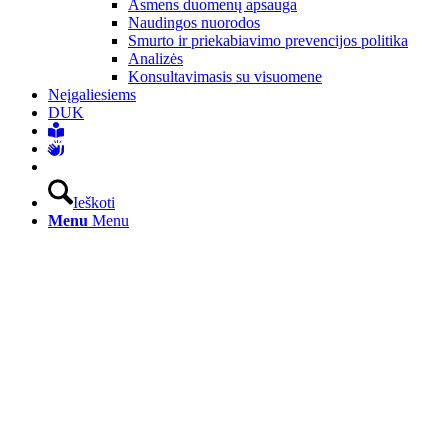
Asmens duomenų apsauga
Naudingos nuorodos
Smurto ir priekabiavimo prevencijos politika
Analizės
Konsultavimasis su visuomene
Neįgaliesiems
DUK
Ieškoti
Menu
Menu