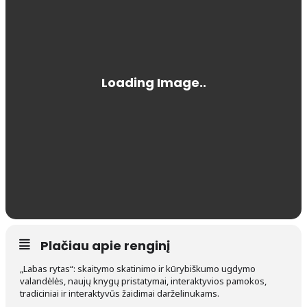
Plačiau apie renginį
„Labas rytas“: skaitymo skatinimo ir kūrybiškumo ugdymo
valandėlės, naujų knygų pristatymai, interaktyvios pamokos,
tradiciniai ir interaktyvūs žaidimai darželinukams.