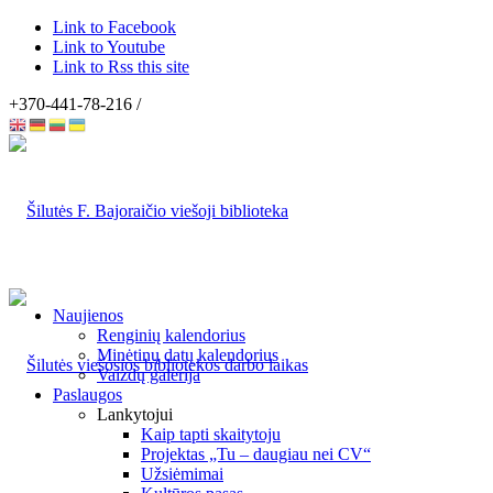
Link to Facebook
Link to Youtube
Link to Rss this site
+370-441-78-216 /
Naujienos
Renginių kalendorius
Minėtinų datų kalendorius
Vaizdų galerija
Paslaugos
Lankytojui
Kaip tapti skaitytoju
Projektas „Tu – daugiau nei CV“
Užsiėmimai