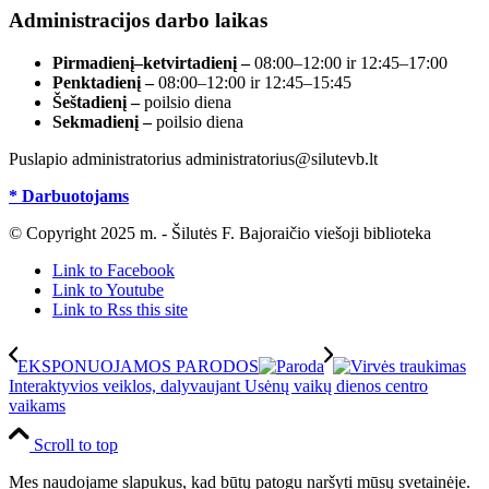
Administracijos darbo laikas
Pirmadienį–ketvirtadienį –
08:00–12:00 ir 12:45–17:00
Penktadienį –
08:00–12:00 ir 12:45–15:45
Šeštadienį –
poilsio diena
Sekmadienį –
poilsio diena
Puslapio administratorius administratorius@silutevb.lt
* Darbuotojams
© Copyright 2025 m. - Šilutės F. Bajoraičio viešoji biblioteka
Link to Facebook
Link to Youtube
Link to Rss this site
EKSPONUOJAMOS PARODOS
Interaktyvios veiklos, dalyvaujant Usėnų vaikų dienos centro
vaikams
Scroll to top
Mes naudojame slapukus, kad būtų patogu naršyti mūsų svetainėje.