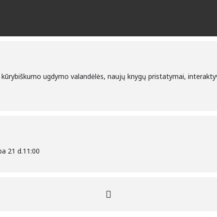
r kūrybiškumo ugdymo valandėlės, naujų knygų pristatymai, interaktyvi
pa 21 d.
11:00