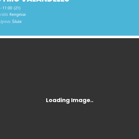
 - 11:00
(21)
rūšis
Renginiai
 žymės
Šilutė