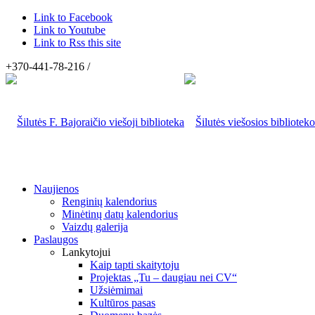
Link to Facebook
Link to Youtube
Link to Rss this site
+370-441-78-216 /
Naujienos
Renginių kalendorius
Minėtinų datų kalendorius
Vaizdų galerija
Paslaugos
Lankytojui
Kaip tapti skaitytoju
Projektas „Tu – daugiau nei CV“
Užsiėmimai
Kultūros pasas