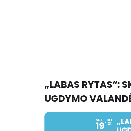
„LABAS RYTAS“: 
UGDYMO VALANDĖ
„LA
ANT
KET
19
21
UGD