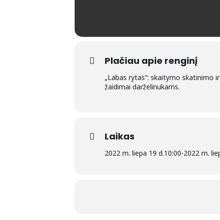
Plačiau apie renginį
„Labas rytas“: skaitymo skatinimo i
žaidimai darželinukams.
Laikas
2022 m. liepa 19 d.
10:00
-
2022 m. lie