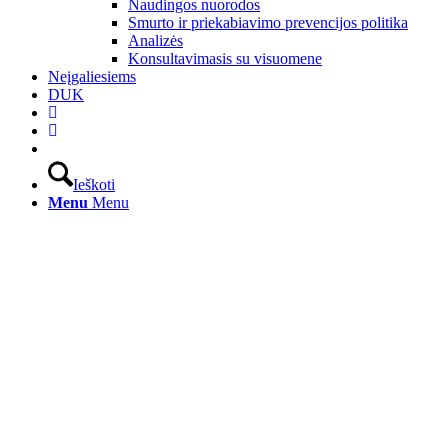
Naudingos nuorodos
Smurto ir priekabiavimo prevencijos politika
Analizės
Konsultavimasis su visuomene
Neįgaliesiems
DUK
Ieškoti
Menu
Menu