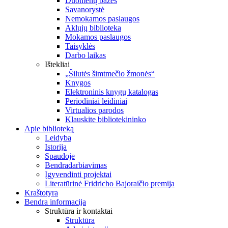
Duomenų bazės
Savanorystė
Nemokamos paslaugos
Aklųjų biblioteka
Mokamos paslaugos
Taisyklės
Darbo laikas
Ištekliai
„Šilutės šimtmečio žmonės“
Knygos
Elektroninis knygų katalogas
Periodiniai leidiniai
Virtualios parodos
Klauskite bibliotekininko
Apie biblioteką
Leidyba
Istorija
Spaudoje
Bendradarbiavimas
Įgyvendinti projektai
Literatūrinė Fridricho Bajoraičio premija
Kraštotyra
Bendra informacija
Struktūra ir kontaktai
Struktūra