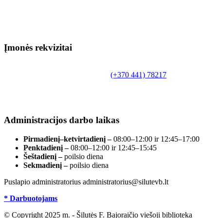
Įmonės rekvizitai
Biudžetinė įstaiga.
Šilutės rajono savivaldybės Fridricho Bajoraičio
Tilžės g. 10, LT-99172, Šilutė, tel.
(+370 441) 78217
,
el. paštas info@silutevb.lt, www.silutevb.lt
Duomenys kaupiami ir saugomi Juridinių asmenų
registre, įmonės kodas 190700188.
Administracijos darbo laikas
Pirmadienį–ketvirtadienį –
08:00–12:00 ir 12:45–17:00
Penktadienį –
08:00–12:00 ir 12:45–15:45
Šeštadienį –
poilsio diena
Sekmadienį –
poilsio diena
Puslapio administratorius administratorius@silutevb.lt
* Darbuotojams
© Copyright 2025 m. - Šilutės F. Bajoraičio viešoji biblioteka