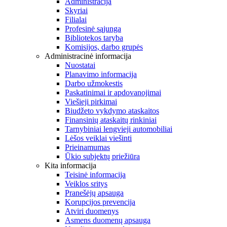
Administracija
Skyriai
Filialai
Profesinė sąjunga
Bibliotekos taryba
Komisijos, darbo grupės
Administracinė informacija
Nuostatai
Planavimo informacija
Darbo užmokestis
Paskatinimai ir apdovanojimai
Viešieji pirkimai
Biudžeto vykdymo ataskaitos
Finansinių ataskaitų rinkiniai
Tarnybiniai lengvieji automobiliai
Lėšos veiklai viešinti
Prieinamumas
Ūkio subjektų priežiūra
Kita informacija
Teisinė informacija
Veiklos sritys
Pranešėjų apsauga
Korupcijos prevencija
Atviri duomenys
Asmens duomenų apsauga