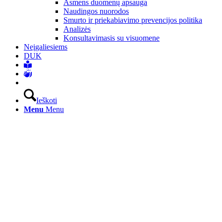
Asmens duomenų apsauga
Naudingos nuorodos
Smurto ir priekabiavimo prevencijos politika
Analizės
Konsultavimasis su visuomene
Neįgaliesiems
DUK
Ieškoti
Menu
Menu