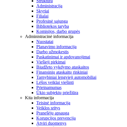
Struktūra
Administracija
Skyriai
Filialai
Profesinė sąjunga
Bibliotekos taryba
Komisijos, darbo grupės
Administracinė informacija
Nuostatai
Planavimo informacija
Darbo užmokestis
Paskatinimai ir apdovanojimai
Viešieji pirkimai
Biudžeto vykdymo ataskaitos
Finansinių ataskaitų rinkiniai
Tarnybiniai lengvieji automobiliai
Lėšos veiklai viešinti
Prieinamumas
Ūkio subjektų priežiūra
Kita informacija
Teisinė informacija
Veiklos sritys
Pranešėjų apsauga
Korupcijos prevencija
Atviri duomenys