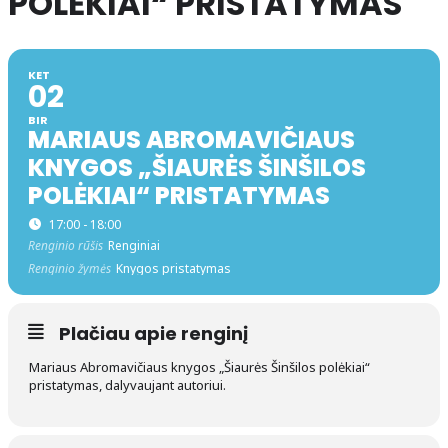
POLĖKIAI“ PRISTATYMAS
KET
02
BIR
MARIAUS ABROMAVIČIAUS
KNYGOS „ŠIAURĖS ŠINŠILOS
POLĖKIAI“ PRISTATYMAS
17:00 - 18:00
Renginio rūšis
Renginiai
Renginio žymės
Knygos pristatymas
Plačiau apie renginį
Mariaus Abromavičiaus knygos „Šiaurės Šinšilos polėkiai“
pristatymas, dalyvaujant autoriui.