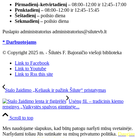
Pirmadienį–ketvirtadienį –
08:00–12:00 ir 12:45–17:00
Penktadienį –
08:00–12:00 ir 12:45–15:45
Šeštadienį –
poilsio diena
Sekmadienį –
poilsio diena
Puslapio administratorius administratorius@silutevb.lt
* Darbuotojams
© Copyright 2025 m. - Šilutės F. Bajoraičio viešoji biblioteka
Link to Facebook
Link to Youtube
Link to Rss this site
Stalo žaidimo „Keliauk ir pažink Šilutę“ pristatymas
Usėnų fil. – tradicinis kiemo
renginys „Vaikystės spalvos gimtinėje...
Scroll to top
Mes naudojame slapukus, kad būtų patogu naršyti mūsų svetainėje.
Naršydami toliau Jūs sutinkate su mūsų privatumo politika.
Daugiau