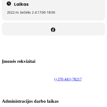
Laikas
2022 m. birželis 2 d.
17:00
-
18:00
Įmonės rekvizitai
Biudžetinė įstaiga.
Šilutės rajono savivaldybės Fridricho
Bajoraičio viešoji biblioteka
Tilžės g. 10, LT-99172, Šilutė, tel.
(+370 441) 78217
,
el. paštas info@silutevb.lt, www.silutevb.lt
Duomenys kaupiami ir saugomi Juridinių asmenų
registre, įmonės kodas 190700188.
Administracijos darbo laikas