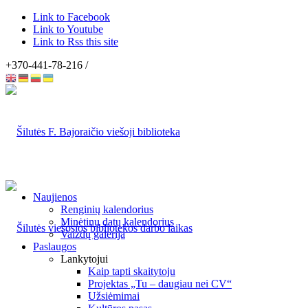
Link to Facebook
Link to Youtube
Link to Rss this site
+370-441-78-216 /
Naujienos
Renginių kalendorius
Minėtinų datų kalendorius
Vaizdų galerija
Paslaugos
Lankytojui
Kaip tapti skaitytoju
Projektas „Tu – daugiau nei CV“
Užsiėmimai