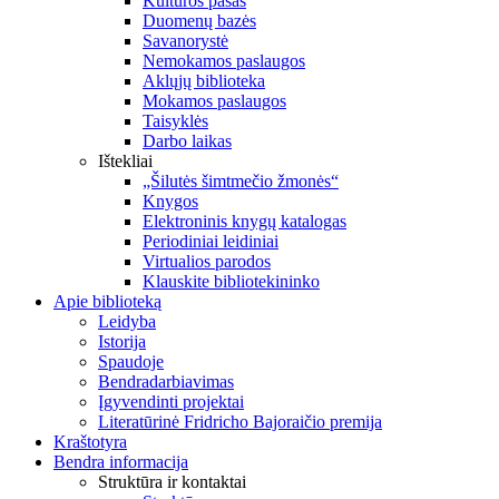
Kultūros pasas
Duomenų bazės
Savanorystė
Nemokamos paslaugos
Aklųjų biblioteka
Mokamos paslaugos
Taisyklės
Darbo laikas
Ištekliai
„Šilutės šimtmečio žmonės“
Knygos
Elektroninis knygų katalogas
Periodiniai leidiniai
Virtualios parodos
Klauskite bibliotekininko
Apie biblioteką
Leidyba
Istorija
Spaudoje
Bendradarbiavimas
Įgyvendinti projektai
Literatūrinė Fridricho Bajoraičio premija
Kraštotyra
Bendra informacija
Struktūra ir kontaktai