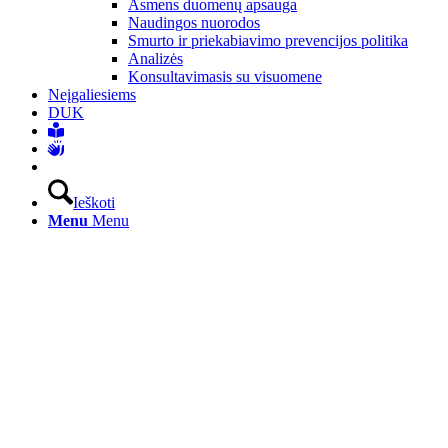
Asmens duomenų apsauga
Naudingos nuorodos
Smurto ir priekabiavimo prevencijos politika
Analizės
Konsultavimasis su visuomene
Neįgaliesiems
DUK
Ieškoti
Menu
Menu