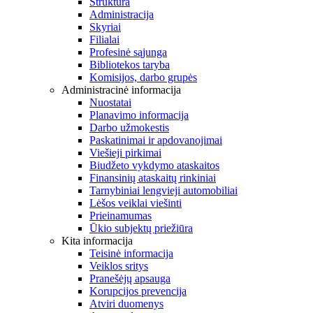
Struktūra
Administracija
Skyriai
Filialai
Profesinė sąjunga
Bibliotekos taryba
Komisijos, darbo grupės
Administracinė informacija
Nuostatai
Planavimo informacija
Darbo užmokestis
Paskatinimai ir apdovanojimai
Viešieji pirkimai
Biudžeto vykdymo ataskaitos
Finansinių ataskaitų rinkiniai
Tarnybiniai lengvieji automobiliai
Lėšos veiklai viešinti
Prieinamumas
Ūkio subjektų priežiūra
Kita informacija
Teisinė informacija
Veiklos sritys
Pranešėjų apsauga
Korupcijos prevencija
Atviri duomenys