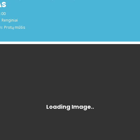
AS
5:00
Renginiai
ės
Protų mūšis