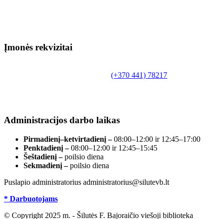
Įmonės rekvizitai
Biudžetinė įstaiga.
Šilutės rajono savivaldybės Fridricho Bajoraičio
Tilžės g. 10, LT-99172, Šilutė, tel.
(+370 441) 78217
,
el. paštas info@silutevb.lt, www.silutevb.lt
Duomenys kaupiami ir saugomi Juridinių asmenų
registre, įmonės kodas 190700188.
Administracijos darbo laikas
Pirmadienį–ketvirtadienį –
08:00–12:00 ir 12:45–17:00
Penktadienį –
08:00–12:00 ir 12:45–15:45
Šeštadienį –
poilsio diena
Sekmadienį –
poilsio diena
Puslapio administratorius administratorius@silutevb.lt
* Darbuotojams
© Copyright 2025 m. - Šilutės F. Bajoraičio viešoji biblioteka