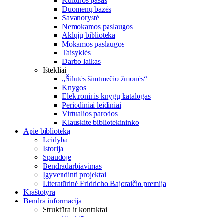
Kultūros pasas
Duomenų bazės
Savanorystė
Nemokamos paslaugos
Aklųjų biblioteka
Mokamos paslaugos
Taisyklės
Darbo laikas
Ištekliai
„Šilutės šimtmečio žmonės“
Knygos
Elektroninis knygų katalogas
Periodiniai leidiniai
Virtualios parodos
Klauskite bibliotekininko
Apie biblioteką
Leidyba
Istorija
Spaudoje
Bendradarbiavimas
Įgyvendinti projektai
Literatūrinė Fridricho Bajoraičio premija
Kraštotyra
Bendra informacija
Struktūra ir kontaktai