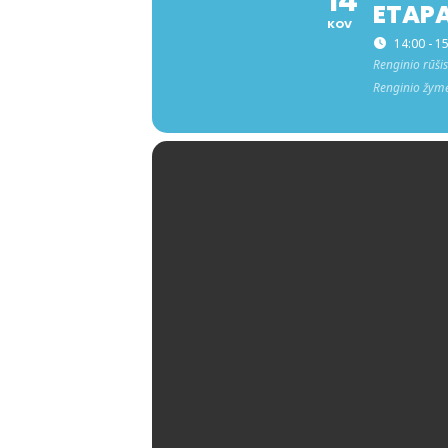
14
ETAP
KOV
14:00 - 1
Renginio rūšis
Renginio žym