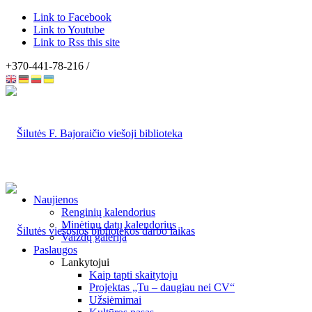
Link to Facebook
Link to Youtube
Link to Rss this site
+370-441-78-216 /
Naujienos
Renginių kalendorius
Minėtinų datų kalendorius
Vaizdų galerija
Paslaugos
Lankytojui
Kaip tapti skaitytoju
Projektas „Tu – daugiau nei CV“
Užsiėmimai