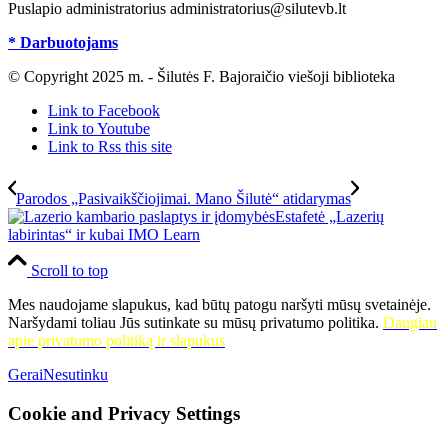
Puslapio administratorius administratorius@silutevb.lt
* Darbuotojams
© Copyright 2025 m. - Šilutės F. Bajoraičio viešoji biblioteka
Link to Facebook
Link to Youtube
Link to Rss this site
Parodos „Pasivaikščiojimai. Mano Šilutė“ atidarymas
Estafetė „Lazerių
labirintas“ ir kubai IMO Learn
Scroll to top
Mes naudojame slapukus, kad būtų patogu naršyti mūsų svetainėje.
Naršydami toliau Jūs sutinkate su mūsų privatumo politika.
Daugiau
apie privatumo politiką ir slapukus
Gerai
Nesutinku
Cookie and Privacy Settings