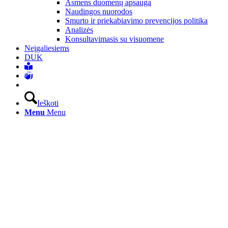
Asmens duomenų apsauga
Naudingos nuorodos
Smurto ir priekabiavimo prevencijos politika
Analizės
Konsultavimasis su visuomene
Neįgaliesiems
DUK
Ieškoti
Menu
Menu