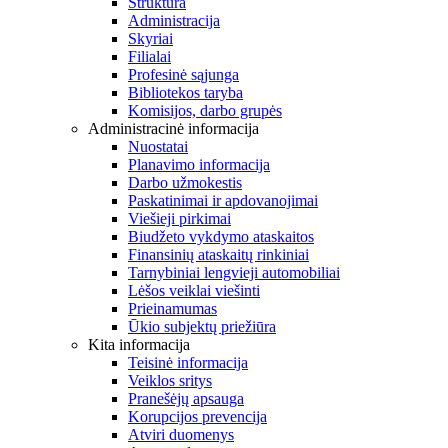
Struktūra
Administracija
Skyriai
Filialai
Profesinė sąjunga
Bibliotekos taryba
Komisijos, darbo grupės
Administracinė informacija
Nuostatai
Planavimo informacija
Darbo užmokestis
Paskatinimai ir apdovanojimai
Viešieji pirkimai
Biudžeto vykdymo ataskaitos
Finansinių ataskaitų rinkiniai
Tarnybiniai lengvieji automobiliai
Lėšos veiklai viešinti
Prieinamumas
Ūkio subjektų priežiūra
Kita informacija
Teisinė informacija
Veiklos sritys
Pranešėjų apsauga
Korupcijos prevencija
Atviri duomenys