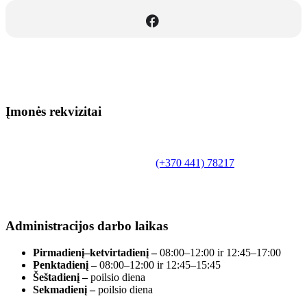
Įmonės rekvizitai
Biudžetinė įstaiga.
Šilutės rajono savivaldybės Fridricho
Bajoraičio viešoji biblioteka
Tilžės g. 10, LT-99172, Šilutė, tel.
(+370 441) 78217
,
el. paštas info@silutevb.lt, www.silutevb.lt
Duomenys kaupiami ir saugomi Juridinių asmenų
registre, įmonės kodas 190700188.
Administracijos darbo laikas
Pirmadienį–ketvirtadienį –
08:00–12:00 ir 12:45–17:00
Penktadienį –
08:00–12:00 ir 12:45–15:45
Šeštadienį –
poilsio diena
Sekmadienį –
poilsio diena