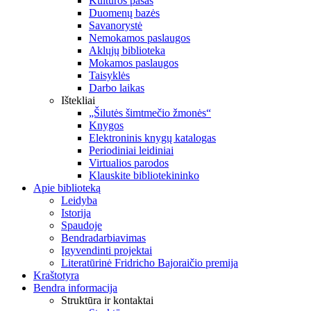
Kultūros pasas
Duomenų bazės
Savanorystė
Nemokamos paslaugos
Aklųjų biblioteka
Mokamos paslaugos
Taisyklės
Darbo laikas
Ištekliai
„Šilutės šimtmečio žmonės“
Knygos
Elektroninis knygų katalogas
Periodiniai leidiniai
Virtualios parodos
Klauskite bibliotekininko
Apie biblioteką
Leidyba
Istorija
Spaudoje
Bendradarbiavimas
Įgyvendinti projektai
Literatūrinė Fridricho Bajoraičio premija
Kraštotyra
Bendra informacija
Struktūra ir kontaktai