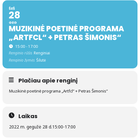
ŠEŠ
28
GEG
MUZIKINĖ POETINĖ PROGRAMA
„ARTFCL“ + PETRAS ŠIMONIS“
15:00 - 17:00
Renginio rūšis
Renginiai
Renginio žymės
Šilutė
Plačiau apie renginį
Muzikinė poetinė programa „Artfcl“ + Petras Šimonis“
Laikas
2022 m. gegužė 28 d.
15:00
-
17:00