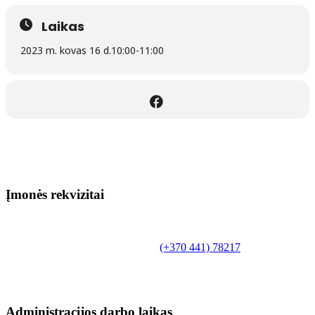
Laikas
2023 m. kovas 16 d.
10:00
-
11:00
Įmonės rekvizitai
Biudžetinė įstaiga.
Šilutės rajono savivaldybės Fridricho
Bajoraičio viešoji biblioteka
Tilžės g. 10, LT-99172, Šilutė, tel.
(+370 441) 78217
,
el. paštas info@silutevb.lt, www.silutevb.lt
Duomenys kaupiami ir saugomi Juridinių asmenų
registre, įmonės kodas 190700188.
Administracijos darbo laikas