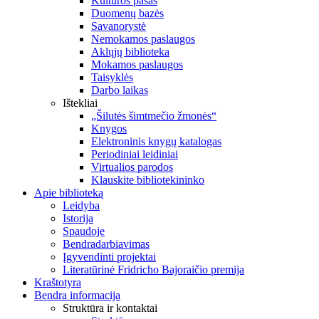
Kultūros pasas
Duomenų bazės
Savanorystė
Nemokamos paslaugos
Aklųjų biblioteka
Mokamos paslaugos
Taisyklės
Darbo laikas
Ištekliai
„Šilutės šimtmečio žmonės“
Knygos
Elektroninis knygų katalogas
Periodiniai leidiniai
Virtualios parodos
Klauskite bibliotekininko
Apie biblioteką
Leidyba
Istorija
Spaudoje
Bendradarbiavimas
Įgyvendinti projektai
Literatūrinė Fridricho Bajoraičio premija
Kraštotyra
Bendra informacija
Struktūra ir kontaktai