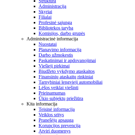
Struktūra
Administracija
Skyriai
Filialai
Profesinė sąjunga
Bibliotekos taryba
Komisijos, darbo grupės
Administracinė informacija
Nuostatai
Planavimo informacija
Darbo užmokestis
Paskatinimai ir apdovanojimai
Viešieji pirkimai
Biudžeto vykdymo ataskaitos
Finansinių ataskaitų rinkiniai
Tarnybiniai lengvieji automobiliai
Lėšos veiklai viešinti
Prieinamumas
Ūkio subjektų priežiūra
Kita informacija
Teisinė informacija
Veiklos sritys
Pranešėjų apsauga
Korupcijos prevencija
Atviri duomenys