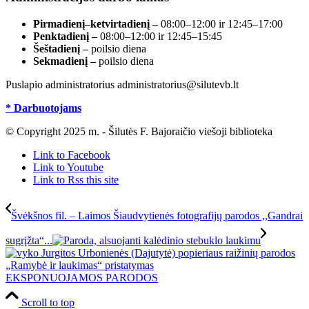
Pirmadienį–ketvirtadienį –
08:00–12:00 ir 12:45–17:00
Penktadienį –
08:00–12:00 ir 12:45–15:45
Šeštadienį –
poilsio diena
Sekmadienį –
poilsio diena
Puslapio administratorius administratorius@silutevb.lt
* Darbuotojams
© Copyright 2025 m. - Šilutės F. Bajoraičio viešoji biblioteka
Link to Facebook
Link to Youtube
Link to Rss this site
Švėkšnos fil. – Laimos Šiaudvytienės fotografijų parodos ,,Gandrai
sugrįžta“...
EKSPONUOJAMOS PARODOS
Scroll to top