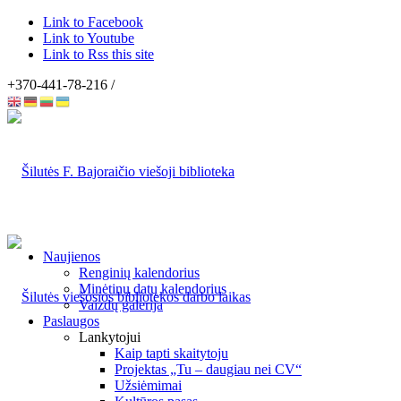
Link to Facebook
Link to Youtube
Link to Rss this site
+370-441-78-216 /
Naujienos
Renginių kalendorius
Minėtinų datų kalendorius
Vaizdų galerija
Paslaugos
Lankytojui
Kaip tapti skaitytoju
Projektas „Tu – daugiau nei CV“
Užsiėmimai