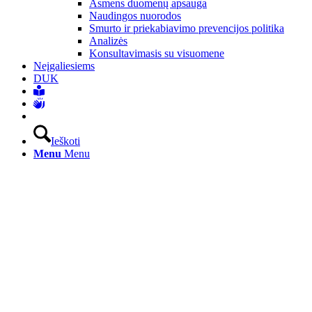
Asmens duomenų apsauga
Naudingos nuorodos
Smurto ir priekabiavimo prevencijos politika
Analizės
Konsultavimasis su visuomene
Neįgaliesiems
DUK
Ieškoti
Menu
Menu